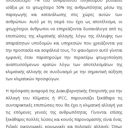
πλουσιότερο 1% του ανθρώπινου πληθυσμού ρυπαίνει
ισάξια με το φτωχότερο 50% της ανθρωπότητας μέσω της
παραγωγής και κατανάλωσης στις χώρες αυτών των
ανθρώπων. Αυτό με τη σειρά του έχει ως αποτέλεσμα, οι
φτωχότεροι άνθρωποι να επηρεάζονται δυσανάλογα από τις
επιπτώσεις της κλιματικής αλλαγής λόγω της έλλειψης των
απαραίτητων υποδομών και υπηρεσιών που χρειάζονται για
την προστασία και ασφάλειά τους. Το φαινόμενο αυτό γίνεται
εμφανές όταν παρατηρούμε την περαιτέρω φτωχοποίηση
αναπτυσσόμενων κρατών λόγω των αποτελεσμάτων της
κλιματικής αλλαγής σε συνδυασμό με την σημαντική αύξηση
των κλιματικών προσφύγων.
Η πρόσφατη αναφορά της Διακυβερνητικής Επιτροπής για την
Αλλαγή του Κλίματος ή IPCC, παρουσιάζει ξεκάθαρα τις
συνταρακτικές επιπτώσεις που θα έχει η κλιματική αλλαγή για
τις επόμενες γενεές της ανθρωπότητας. Γίνονται επίσης
ξεκάθαρες πολλές λύσεις και κοινός παρονομαστής είναι ένας.
Ριζικές οικονομικές, κοινωνικές και πολιτικές αλλαγές. Όπως