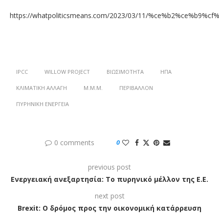
https://whatpoliticsmeans.com/2023/03/11/%ce%b2%ce%b
IPCC
WILLOW PROJECT
ΒΙΩΣΙΜΌΤΗΤΑ
ΗΠΑ
ΚΛΙΜΑΤΙΚΉ ΑΛΛΑΓΉ
Μ.Μ.Μ.
ΠΕΡΙΒΆΛΛΟΝ
ΠΥΡΗΝΙΚΉ ΕΝΈΡΓΕΙΑ
0 comments
0
previous post
Ενεργειακή ανεξαρτησία: Το πυρηνικό μέλλον της Ε.Ε.
next post
Brexit: Ο δρόμος προς την οικονομική κατάρρευση