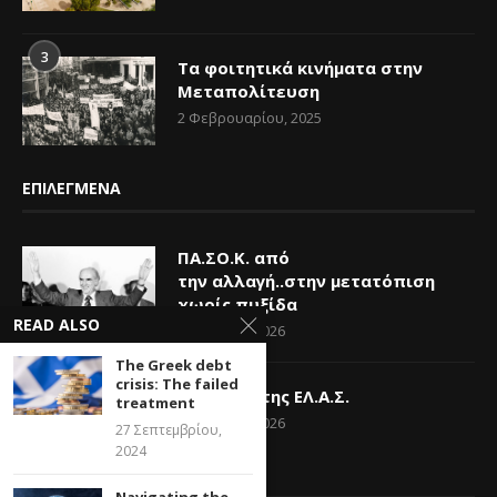
3
Τα φοιτητικά κινήματα στην
Μεταπολίτευση
2 Φεβρουαρίου, 2025
ΕΠΙΛΕΓΜΕΝΑ
ΠΑ.ΣΟ.Κ. από
την αλλαγή..στην μετατόπιση
χωρίς πυξίδα
READ ALSO
23 Ιουλίου, 2026
The Greek debt
crisis: The failed
Η Ελπίδα της ΕΛ.Α.Σ.
treatment
14 Ιουνίου, 2026
27 Σεπτεμβρίου,
2024