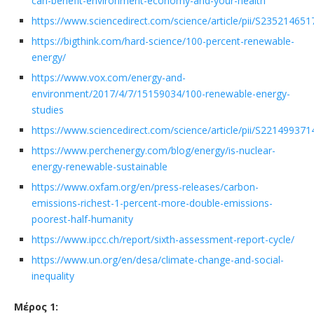
can-benefit-environment-economy-and-your-health
https://www.sciencedirect.com/science/article/pii/S23521465
https://bigthink.com/hard-science/100-percent-renewable-
energy/
https://www.vox.com/energy-and-
environment/2017/4/7/15159034/100-renewable-energy-
studies
https://www.sciencedirect.com/science/article/pii/S22149937
https://www.perchenergy.com/blog/energy/is-nuclear-
energy-renewable-sustainable
https://www.oxfam.org/en/press-releases/carbon-
emissions-richest-1-percent-more-double-emissions-
poorest-half-humanity
https://www.ipcc.ch/report/sixth-assessment-report-cycle/
https://www.un.org/en/desa/climate-change-and-social-
inequality
Μέρος 1: