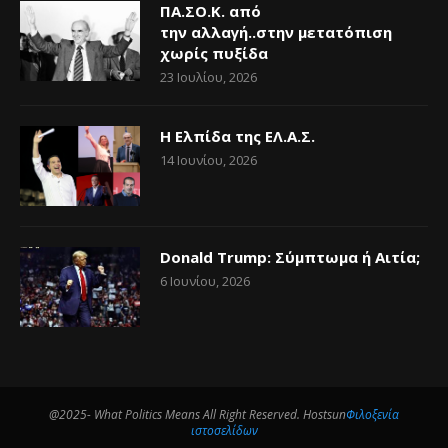
ΠΑ.ΣΟ.Κ. από
την αλλαγή..στην μετατόπιση
χωρίς πυξίδα
23 Ιουλίου, 2026
Η Ελπίδα της ΕΛ.Α.Σ.
14 Ιουνίου, 2026
Donald Trump: Σύμπτωμα ή Αιτία;
6 Ιουνίου, 2026
@2025- What Politics Means All Right Reserved. Hostsun
Φιλοξενία
ιστοσελίδων