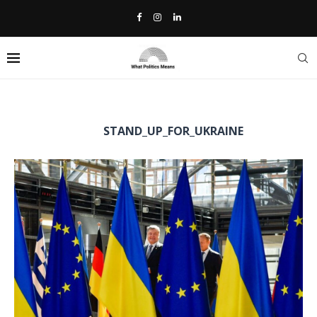
Home
»
Stand_up_for_Ukraine
TAG:
STAND_UP_FOR_UKRAINE