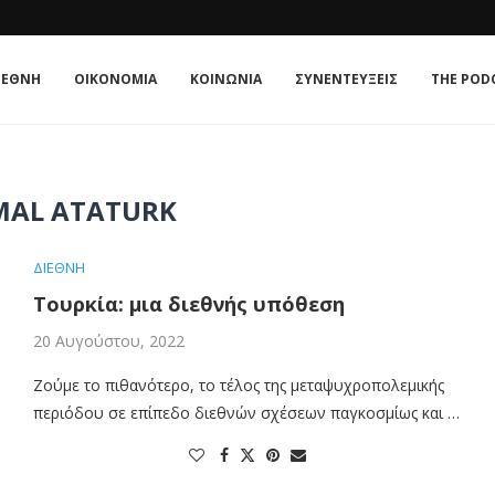
ΊΑ;
E ΚΟΥΛΤΟΎΡΑ
 : Η ΣΧΈΣΗ...
ATE IN 2026
 TRIANGLE OF NORMALISATION
: Η ΣΧΈΣΗ ΠΟΛΙΤΙΚΉΣ...
ΤΟ...
ΜΟΝΡΌΕ: Η ΑΜΕΡΙΚΉ ΣΤΟΥΣ ΑΜΕΡΙΚΑΝΟΎΣ ΞΑΝΆ;
ΙΕΘΝΗ
ΟΙΚΟΝΟΜΙΑ
ΚΟΙΝΩΝΙΑ
ΣΥΝΕΝΤΕΥΞΕΙΣ
THE POD
MAL ATATURK
ΔΙΕΘΝΗ
Τουρκία: μια διεθνής υπόθεση
20 Αυγούστου, 2022
Ζούμε το πιθανότερο, το τέλος της μεταψυχροπολεμικής
περιόδου σε επίπεδο διεθνών σχέσεων παγκοσμίως και …