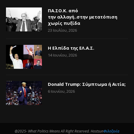
ΠΑ.ΣΟ.Κ. από
την αλλαγή..στην μετατόπιση
χωρίς πυξίδα
23 Ιουλίου, 2026
Η Ελπίδα της ΕΛ.Α.Σ.
14 Ιουνίου, 2026
Donald Trump: Σύμπτωμα ή Αιτία;
6 Ιουνίου, 2026
@2025- What Politics Means All Right Reserved. Hostsun
Φιλοξενία