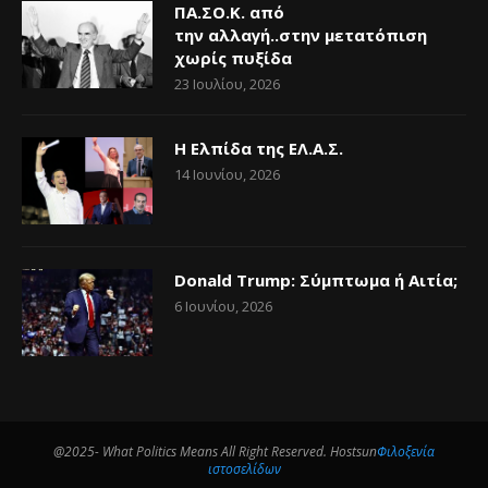
ΠΑ.ΣΟ.Κ. από
την αλλαγή..στην μετατόπιση
χωρίς πυξίδα
23 Ιουλίου, 2026
Η Ελπίδα της ΕΛ.Α.Σ.
14 Ιουνίου, 2026
Donald Trump: Σύμπτωμα ή Αιτία;
6 Ιουνίου, 2026
@2025- What Politics Means All Right Reserved. Hostsun
Φιλοξενία
ιστοσελίδων