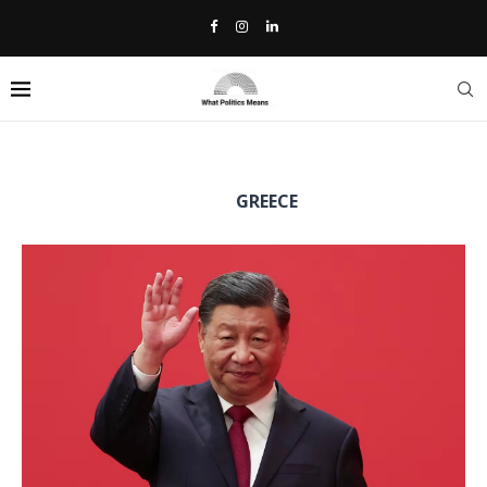
Home
»
Greece
TAG:
GREECE