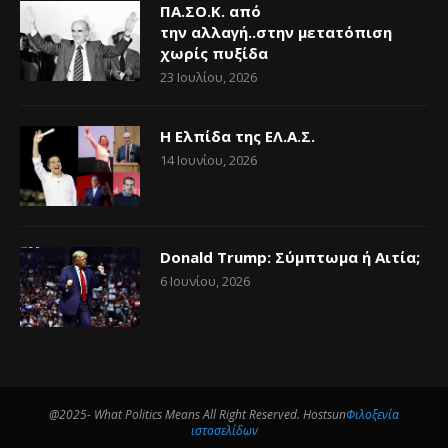
ΠΑ.ΣΟ.Κ. από
την αλλαγή..στην μετατόπιση
χωρίς πυξίδα
23 Ιουλίου, 2026
Η Ελπίδα της ΕΛ.Α.Σ.
14 Ιουνίου, 2026
Donald Trump: Σύμπτωμα ή Αιτία;
6 Ιουνίου, 2026
@2025- What Politics Means All Right Reserved. Hostsun
Φιλοξενία
ιστοσελίδων