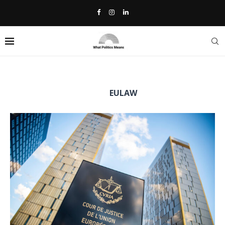
Home
»
EULaw
TAG:
EULAW