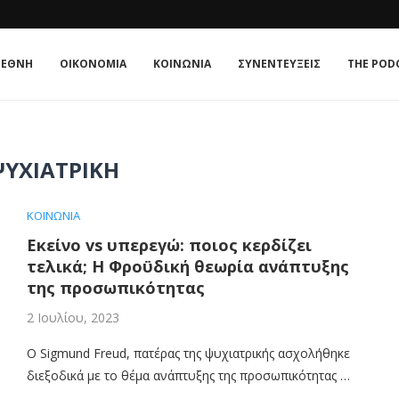
ΊΑ;
E ΚΟΥΛΤΟΎΡΑ
 : Η ΣΧΈΣΗ...
ATE IN 2026
 TRIANGLE OF NORMALISATION
: Η ΣΧΈΣΗ ΠΟΛΙΤΙΚΉΣ...
ΤΟ...
ΜΟΝΡΌΕ: Η ΑΜΕΡΙΚΉ ΣΤΟΥΣ ΑΜΕΡΙΚΑΝΟΎΣ ΞΑΝΆ;
ΙΕΘΝΗ
ΟΙΚΟΝΟΜΙΑ
ΚΟΙΝΩΝΙΑ
ΣΥΝΕΝΤΕΥΞΕΙΣ
THE POD
ΥΧΙΑΤΡΙΚΉ
ΚΟΙΝΩΝΙΑ
Εκείνο vs υπερεγώ: ποιoς κερδίζει
τελικά; Η Φροϋδική θεωρία ανάπτυξης
της προσωπικότητας
2 Ιουλίου, 2023
Ο Sigmund Freud, πατέρας της ψυχιατρικής ασχολήθηκε
διεξοδικά με το θέμα ανάπτυξης της προσωπικότητας …