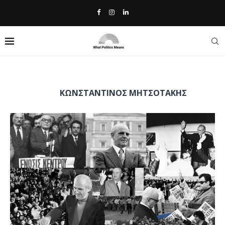
Home
»
Κωνσταντίνος Μητσοτάκης
TAG:
ΚΩΝΣΤΑΝΤΊΝΟΣ ΜΗΤΣΟΤΆΚΗΣ