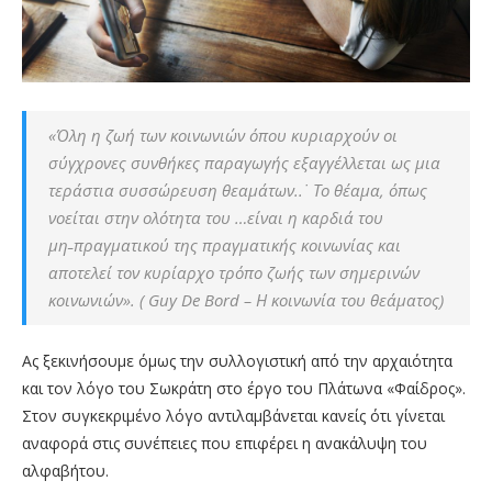
«Όλη η ζωή των κοινωνιών όπου κυριαρχούν οι
σύγχρονες συνθήκες παραγωγής εξαγγέλλεται ως μια
τεράστια συσσώρευση θεαμάτων..˙ Το θέαμα, όπως
νοείται στην ολότητα του …είναι η καρδιά του
μη˗πραγματικού της πραγματικής κοινωνίας και
αποτελεί τον κυρίαρχο τρόπο ζωής των σημερινών
κοινωνιών»
. ( Guy De Bord – Η κοινωνία του θεάματος)
Ας ξεκινήσουμε όμως την συλλογιστική από την αρχαιότητα
και τον λόγο του Σωκράτη στο έργο του Πλάτωνα «Φαίδρος».
Στον συγκεκριμένο λόγο αντιλαμβάνεται κανείς ότι γίνεται
αναφορά στις συνέπειες που επιφέρει η ανακάλυψη του
αλφαβήτου.