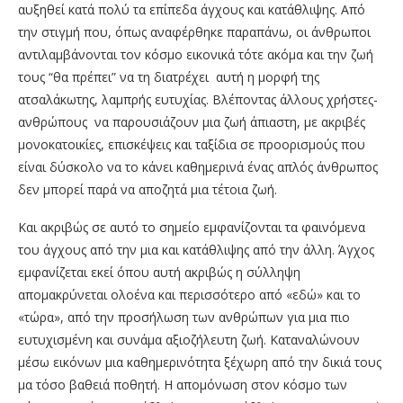
αυξηθεί κατά πολύ τα επίπεδα άγχους και κατάθλιψης. Από
την στιγμή που, όπως αναφέρθηκε παραπάνω, οι άνθρωποι
αντιλαμβάνονται τον κόσμο εικονικά τότε ακόμα και την ζωή
τους “θα πρέπει” να τη διατρέχει αυτή η μορφή της
ατσαλάκωτης, λαμπρής ευτυχίας. Βλέποντας άλλους χρήστες-
ανθρώπους να παρουσιάζουν μια ζωή άπιαστη, με ακριβές
μονοκατοικίες, επισκέψεις και ταξίδια σε προορισμούς που
είναι δύσκολο να το κάνει καθημερινά ένας απλός άνθρωπος
δεν μπορεί παρά να αποζητά μια τέτοια ζωή.
Και ακριβώς σε αυτό το σημείο εμφανίζονται τα φαινόμενα
του άγχους από την μια και κατάθλιψης από την άλλη. Άγχος
εμφανίζεται εκεί όπου αυτή ακριβώς η σύλληψη
απομακρύνεται ολοένα και περισσότερο από «εδώ» και το
«τώρα», από την προσήλωση των ανθρώπων για μια πιο
ευτυχισμένη και συνάμα αξιοζήλευτη ζωή. Καταναλώνουν
μέσω εικόνων μια καθημερινότητα ξέχωρη από την δικιά τους
μα τόσο βαθειά ποθητή. Η απομόνωση στον κόσμο των