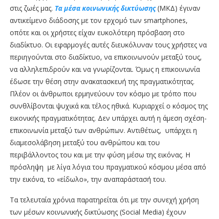
στις ζωές μας.
Τα μέσα κοινωνικής δικτύωσης
(ΜΚΔ) έγιναν
αντικείμενο διάδοσης με τον ερχομό των smartphones,
οπότε και οι χρήστες είχαν ευκολότερη πρόσβαση στο
διαδίκτυο. Οι εφαρμογές αυτές διευκόλυναν τους χρήστες να
περιηγούνται στο διαδίκτυο, να επικοινωνούν μεταξύ τους,
να αλληλεπιδρούν και να γνωρίζονται. Όμως η επικοινωνία
έδωσε την θέση στην ανακατασκευή της πραγματικότητας.
Πλέον οι άνθρωποι ερμηνεύουν τον κόσμο με τρόπο που
συνθλίβονται ψυχικά και τέλος ηθικά. Κυριαρχεί ο κόσμος της
εικονικής πραγματικότητας. Δεν υπάρχει αυτή η άμεση σχέση-
επικοινωνία μεταξύ των ανθρώπων. Αντιθέτως, υπάρχει η
διαμεσολάβηση μεταξύ του ανθρώπου και του
περιβάλλοντος του και με την φύση μέσω της εικόνας. Η
πρόσληψη με λίγα λόγια του πραγματικού κόσμου μέσα από
την εικόνα, το «είδωλο», την αναπαράστασή του.
Τα τελευταία χρόνια παρατηρείται ότι με την συνεχή χρήση
των μέσων κοινωνικής δικτύωσης (Social Media) έχουν