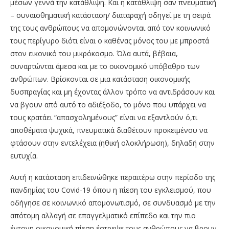
μέσων γεννά την κατάθλιψη. Και η κατάθλιψη σαν πνευματική
– συναισθηματική κατάσταση/ διαταραχή οδηγεί με τη σειρά
της τους ανθρώπους να απομονώνονται από τον κοινωνικό
τους περίγυρο διότι είναι ο καθένας μόνος του με μπροστά
στον εικονικό του μικρόκοσμο. Όλα αυτά, βέβαια,
συναρτώνται άμεσα και με το οικονομικό υπόβαθρο των
ανθρώπων. Βρίσκονται σε μια κατάσταση οικονομικής
δυσπραγίας και μη έχοντας άλλον τρόπο να αντιδράσουν και
να βγουν από αυτό το αδιέξοδο, το μόνο που υπάρχει να
τους κρατάει “απασχολημένους” είναι να εξαντλούν ό,τι
αποθέματα ψυχικά, πνευματικά διαθέτουν προκειμένου να
φτάσουν στην εντελέχεια (ηθική ολοκλήρωση), δηλαδή στην
ευτυχία.
Αυτή η κατάσταση επιδεινώθηκε περαιτέρω στην περίοδο της
πανδημίας του Covid-19 όπου η πίεση του εγκλεισμού, που
οδήγησε σε κοινωνικό απομονωτισμό, σε συνδυασμό με την
απότομη αλλαγή σε επαγγελματικό επίπεδο και την πιο
έντονη οικονομική πίεση έστρεψε τους ανθρώπους να βρουν