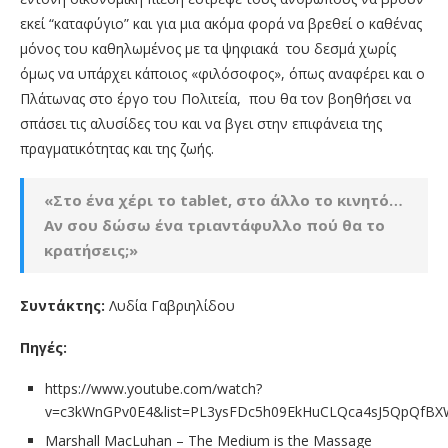
εκεί “καταφύγιο” και για μια ακόμα φορά να βρεθεί ο καθένας
μόνος του καθηλωμένος με τα ψηφιακά του δεσμά χωρίς
όμως να υπάρχει κάποιος «φιλόσοφος», όπως αναφέρει και ο
Πλάτωνας στο έργο του Πολιτεία, που θα τον βοηθήσει να
σπάσει τις αλυσίδες του και να βγει στην επιφάνεια της
πραγματικότητας και της ζωής.
«Στο ένα χέρι το
tablet
, στο άλλο το κινητό…
Αν σου δώσω ένα τριαντάφυλλο πού θα το
κρατήσεις;»
Συντάκτης:
Λυδία Γαβριηλίδου
Πηγές:
https://www.youtube.com/watch?
v=c3kWnGPv0E4&list=PL3ysFDc5h09EkHuCLQca4sJ5QpQfB
Marshall MacLuhan – The Medium is the Massage