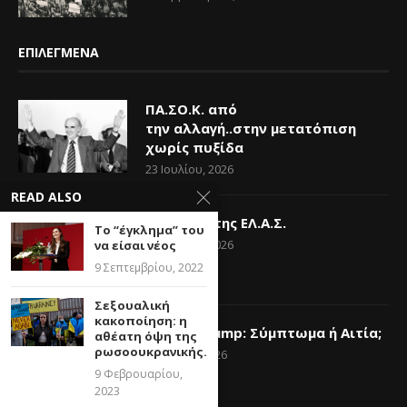
ΕΠΙΛΕΓΜΕΝΑ
ΠΑ.ΣΟ.Κ. από
την αλλαγή..στην μετατόπιση
χωρίς πυξίδα
23 Ιουλίου, 2026
READ ALSO
Η Ελπίδα της ΕΛ.Α.Σ.
Το “έγκλημα” του
14 Ιουνίου, 2026
να είσαι νέος
9 Σεπτεμβρίου, 2022
Σεξουαλική
κακοποίηση: η
Donald Trump: Σύμπτωμα ή Αιτία;
αθέατη όψη της
ρωσοουκρανικής...
6 Ιουνίου, 2026
9 Φεβρουαρίου,
2023