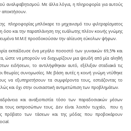
ακού αναλφαβητισμού. Με άλλα λόγια, η πληροφορία για αυτούς
ην αποκτήσουν.
της πληροφορίας μπλόκαρε το μηχανισμό του φιλτραρίσματος
ση όσο και την παραπλάνηση της ευάλωτης πλέον κοινής γνώμης
ατευμένα Μ.Μ.Ε προσδοκούσαν την αλίευση εύκολων ψήφων.
ορία εκπαίδευσε ένα μεγάλο ποσοστό των γυναικών 69,5% και
α, ώστε να μπορούν να διαχωρίζουν μια ψευδή από μία αληθή
των ειδήσεων, το αντιλήφθηκαν αυτό, εξέλιξαν σταδιακά τις
 οι θεωρίες συνομωσίες. Με βάση αυτές η κοινή γνώμη ντύθηκε
υς να εξυπηρετήσουν τα συμφέροντα τους, εστιάζοντας το
τελώς και όχι στην ουσιαστική αντιμετώπιση των προβλημάτων.
 αδράνεια και αναξιοπιστία τόσο των παραδοσιακών μέσων
αι τους εκπροσώπων τους. Δεν είναι λοιπόν τυχαίο, που η
 ως πρόβατο των τάσεων και της μόδας που προβοκάρουν
cial.