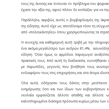
τους της άνεσης και έντειναν το πρόβλημα του ψηφι
έχασε την αξία της, αφού πλέον δε κοπίαζαν για να τ
Παράλληλα, ακριβώς αυτός ο βομβαρδισμός της άκρα
της είδησης. Αυτό είχε ως αποτέλεσμα τόσο τη σύγχυ
από «πολιτικάντηδες» όπου χρησιμοποιώντας τα στρ
Η συνεχής και καθημερινή αυτή τριβή με την πληροφ
ένα ακόμα μεγαλύτερο των ανδρών 81,4%, ασυνείδητ
είδηση. Όταν όμως οι αρμόδιοι παραγωγοί αναξιόπισ
πρακτικές τους. Από αυτή τη διαδικασία, ευνοήθηκαν
με παρωπίδες, γεγονός που βοήθησε τους ανώτερο
ενδιαφέρον τους στις επιχειρήσεις και στα άτομα ιδιο
Όλα αυτά, οδήγησαν τους δέκτες στην μετέπειτα
ενημέρωσης όσο και των ίδιων των κυβερνήσεων κ
νεολαία εμφανίζεται άλλοτε απαθής και άλλοτε
καλοπληρωμένα διάσημα πρόσωπα κυρίως μέσω των so