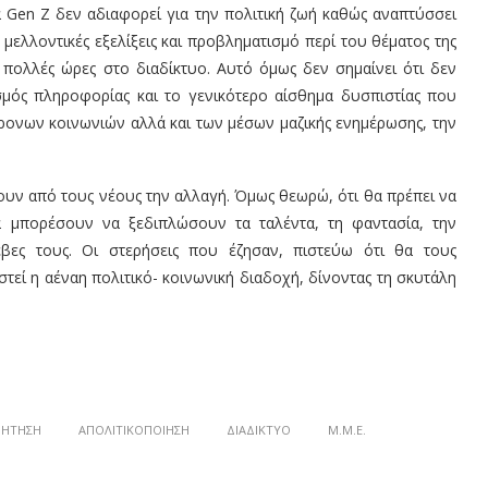
ά Gen Z δεν αδιαφορεί για την πολιτική ζωή καθώς αναπτύσσει
 μελλοντικές εξελίξεις και προβληματισμό περί του θέματος της
 πολλές ώρες στο διαδίκτυο. Αυτό όμως δεν σημαίνει ότι δεν
σμός πληροφορίας και το γενικότερο αίσθημα δυσπιστίας που
ονων κοινωνιών αλλά και των μέσων μαζικής ενημέρωσης, την
ένουν από τους νέους την αλλαγή. Όμως θεωρώ, ότι θα πρέπει να
α μπορέσoυν να ξεδιπλώσουν τα ταλέντα, τη φαντασία, την
βες τους. Οι στερήσεις που έζησαν, πιστεύω ότι θα τους
τεί η αέναη πολιτικό- κοινωνική διαδοχή, δίνοντας τη σκυτάλη
ΒΉΤΗΣΗ
ΑΠΟΛΙΤΙΚΟΠΟΊΗΣΗ
ΔΙΑΔΊΚΤΥΟ
Μ.Μ.Ε.