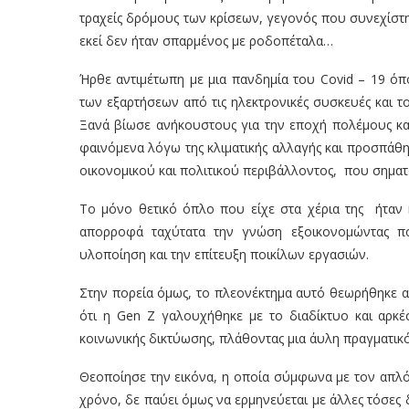
τραχείς δρόμους των κρίσεων, γεγονός που συνεχίστη
εκεί δεν ήταν σπαρμένος με ροδοπέταλα…
Ήρθε αντιμέτωπη με μια πανδημία του Covid – 19 όπ
των εξαρτήσεων από τις ηλεκτρονικές συσκευές και 
Ξανά βίωσε ανήκουστους για την εποχή πολέμους και
φαινόμενα λόγω της κλιματικής αλλαγής και προσπάθ
οικονομικού και πολιτικού περιβάλλοντος, που σημα
Το μόνο θετικό όπλο που είχε στα χέρια της ήταν
απορροφά ταχύτατα την γνώση εξοικονομώντας π
υλοποίηση και την επίτευξη ποικίλων εργασιών.
Στην πορεία όμως, το πλεονέκτημα αυτό θεωρήθηκε απ
ότι η Gen Z γαλουχήθηκε με το διαδίκτυο και αρκέ
κοινωνικής δικτύωσης, πλάθοντας μια άυλη πραγματικ
Θεοποίησε την εικόνα, η οποία σύμφωνα με τον απλό λ
χρόνο, δε παύει όμως να ερμηνεύεται με άλλες τόσες δ