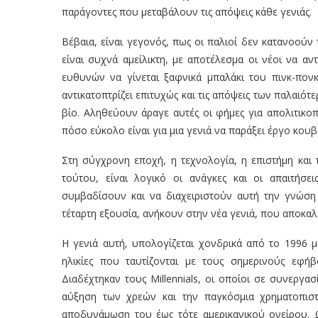
παράγοντες που μεταβάλουν τις απόψεις κάθε γενιάς.
Βέβαια, είναι γεγονός, πως οι παλιοί δεν κατανοούν 
είναι συχνά αμείλικτη, με αποτέλεσμα οι νέοι να α
ευθυνών να γίνεται ξαφνικά μπαλάκι του πινκ-πονκ
αντικατοπτρίζει επιτυχώς και τις απόψεις των παλαιότ
βίο. Αληθεύουν άραγε αυτές οι φήμες για απολιτικο
πόσο εύκολο είναι για μια γενιά να παράξει έργο κου
Στη σύγχρονη εποχή, η τεχνολογία, η επιστήμη και 
τούτου, είναι λογικό οι ανάγκες και οι απαιτήσ
συμβαδίσουν και να διαχειριστούν αυτή την γνώση
τέταρτη εξουσία, ανήκουν στην νέα γενιά, που αποκαλε
Η γενιά αυτή, υπολογίζεται χονδρικά από το 1996 μέ
ηλικίες που ταυτίζονται με τους σημερινούς εφή
Διαδέχτηκαν τους Millennials, οι οποίοι σε συνεργ
αύξηση των χρεών και την παγκόσμια χρηματοπιστ
αποδυνάμωση του έως τότε αμερικανικού ονείρου. 