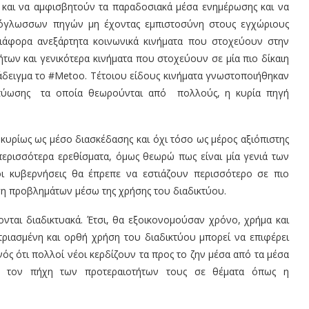
και να αμφισβητούν τα παραδοσιακά μέσα ενημέρωσης και να
ενόγλωσσων πηγών μη έχοντας εμπιστοσύνη στους εγχώριους
διάφορα ανεξάρτητα κοινωνικά κινήματα που στοχεύουν στην
ήτων και γενικότερα κινήματα που στοχεύουν σε μία πιο δίκαιη
ράδειγμα το #Metoo. Τέτοιου είδους κινήματα γνωστοποιήθηκαν
ικτύωσης τα οποία θεωρούνται από πολλούς, η κυρία πηγή
κυρίως ως μέσο διασκέδασης και όχι τόσο ως μέρος αξιόπιστης
ρισσότερα ερεθίσματα, όμως θεωρώ πως είναι μία γενιά των
οι κυβερνήσεις θα έπρεπε να εστιάζουν περισσότερο σε πιο
υση προβλημάτων μέσω της χρήσης του διαδικτύου.
ονται διαδικτυακά. Έτσι, θα εξοικονομούσαν χρόνο, χρήμα και
ριασμένη και ορθή χρήση του διαδικτύου μπορεί να επιφέρει
ός ότι πολλοί νέοι κερδίζουν τα προς το ζην μέσα από τα μέσα
λά τον πήχη των προτεραιοτήτων τους σε θέματα όπως η