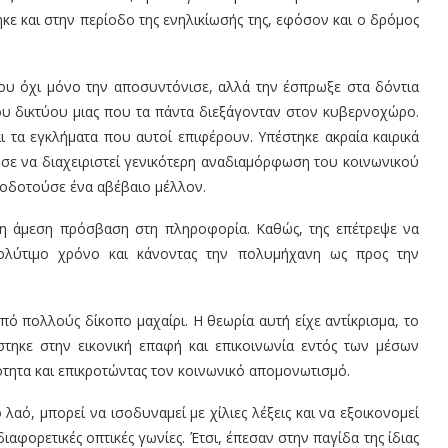
κε και στην περίοδο της ενηλικίωσής της, εφόσον και ο δρόμος
ου όχι μόνο την αποσυντόνισε, αλλά την έσπρωξε στα δόντια
του δικτύου μιας που τα πάντα διεξάγονταν στον κυβερνοχώρο.
 τα εγκλήματα που αυτοί επιφέρουν. Υπέστηκε ακραία καιρικά
ησε να διαχειριστεί γενικότερη αναδιαμόρφωση του κοινωνικού
τοδοτούσε ένα αβέβαιο μέλλον.
 η άμεση πρόσβαση στη πληροφορία. Καθώς, της επέτρεψε να
ολύτιμο χρόνο και κάνοντας την πολυμήχανη ως προς την
ό πολλούς δίκοπο μαχαίρι. Η θεωρία αυτή είχε αντίκρισμα, το
στηκε στην εικονική επαφή και επικοινωνία εντός των μέσων
ότητα και επικροτώντας τον κοινωνικό απομονωτισμό.
αό, μπορεί να ισοδυναμεί με χίλιες λέξεις και να εξοικονομεί
ιαφορετικές οπτικές γωνίες. Έτσι, έπεσαν στην παγίδα της ίδιας