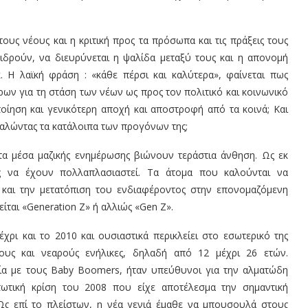
τους νέους και η κριτική προς τα πρόσωπα και τις πράξεις τους
ντιδρούν, να διευρύνεται η ψαλίδα μεταξύ τους και η απονομή
. Η λαϊκή φράση : «κάθε πέρσι και καλύτερα», φαίνεται πως
ερων για τη στάση των νέων ως προς τον πολιτικό και κοινωνικό
ποίηση και γενικότερη αποχή και αποστροφή από τα κοινά; Και
βαλώντας τα κατάλοιπα των προγόνων της;
τα μέσα μαζικής ενημέρωσης βιώνουν τεράστια άνθηση. Ως εκ
εις να έχουν πολλαπλασιαστεί. Τα άτομα που καλούνται να
 και την μετατόπιση του ενδιαφέροντος στην επονομαζόμενη
ίται «Generation Z» ή αλλιώς «Gen Z».
χρι και το 2010 και ουσιαστικά περικλείει στο εσωτερικό της
βους και νεαρούς ενήλικες, δηλαδή από 12 μέχρι 26 ετών.
ασία με τους Baby Boomers, ήταν υπεύθυνοι για την αλματώδη
ωτική κρίση του 2008 που είχε αποτέλεσμα την σημαντική
Ως επί το πλείστων, η νέα γενιά έμαθε να μπουσουλά στους