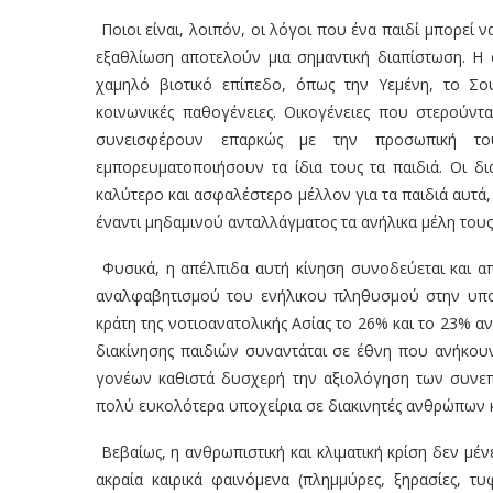
Ποιοι είναι, λοιπόν, οι λόγοι που ένα παιδί μπορεί 
εξαθλίωση αποτελούν μια σημαντική διαπίστωση. Η 
χαμηλό βιοτικό επίπεδο, όπως την Υεμένη, το Σου
κοινωνικές παθογένειες. Οικογένειες που στερούντ
συνεισφέρουν επαρκώς με την προσωπική το
εμπορευματοποιήσουν τα ίδια τους τα παιδιά. Οι δι
καλύτερο και ασφαλέστερο μέλλον για τα παιδιά αυτά,
έναντι μηδαμινού ανταλλάγματος τα ανήλικα μέλη τους
Φυσικά, η απέλπιδα αυτή κίνηση συνοδεύεται και απ
αναλφαβητισμού του ενήλικου πληθυσμού στην υποσ
κράτη της νοτιοανατολικής Ασίας το 26% και το 23% αν
διακίνησης παιδιών συναντάται σε έθνη που ανήκουν
γονέων καθιστά δυσχερή την αξιολόγηση των συνεπει
πολύ ευκολότερα υποχείρια σε διακινητές ανθρώπων κ
Βεβαίως, η ανθρωπιστική και κλιματική κρίση δεν μέν
ακραία καιρικά φαινόμενα (πλημμύρες, ξηρασίες, τ