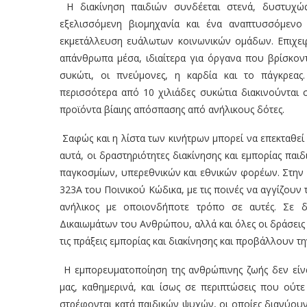
Η διακίνηση παιδιών συνδέεται στενά, δυστυχώς
εξελισσόμενη βιομηχανία και ένα αναπτυσσόμεν
εκμετάλλευση ευάλωτων κοινωνικών ομάδων. Επιχει
απάνθρωπα μέσα, ιδιαίτερα για όργανα που βρίσκον
συκώτι, οι πνεύμονες, η καρδία και το πάγκρεα
περισσότερα από 10 χιλιάδες συκώτια διακινούνται
προϊόντα βίαιης απόσπασης από ανήλικους δότες.
Σαφώς και η λίστα των κινήτρων μπορεί να επεκταθεί
αυτά, οι δραστηριότητες διακίνησης και εμπορίας πα
παγκοσμίων, υπερεθνικών και εθνικών φορέων. Στην 
323
Α
του Ποινικού Κώδικα, με τις ποινές να αγγίζουν
ανήλικος με οποιονδήποτε τρόπο σε αυτές. Σε δι
Δικαιωμάτων του Ανθρώπου, αλλά και όλες οι δράσει
τις πράξεις εμπορίας και διακίνησης και προβάλλουν τ
Η εμπορευματοποίηση της ανθρώπινης ζωής δεν είναι
μας, καθημερινά, και ίσως σε περιπτώσεις που ούτε
στρέφονται κατά παιδικών ψυχών, οι οποίες διανύου