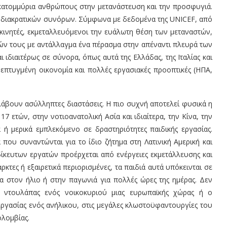
 εκατομμύρια ανθρώπους στην μετανάστευση και την προσφυγιά.
ς διακρατικών συνόρων. Σύμφωνα με δεδομένα της
UNICEF
, από
ακινητές, εκμεταλλευόμενοι την ευάλωτη θέση των μεταναστών,
ιών τους με αντάλλαγμα ένα πέρασμα στην απέναντι πλευρά των
ι ιδιαιτέρως σε σύνορα, όπως αυτά της Ελλάδας, της Ιταλίας και
επτυγμένη οικονομία και πολλές εργασιακές προοπτικές (ΗΠΑ,
άβουν ασύλληπτες διαστάσεις. Η πιο συχνή αποτελεί φυσικά η
17 ετών, στην νοτιοανατολική Ασία και ιδιαίτερα, την Κίνα, την
ά ή μερικά εμπλεκόμενο σε δραστηριότητες παιδικής εργασίας
.
που συναντώνται για το ίδιο ζήτημα στη Λατινική Αμερική και
δίκευτων εργατών προέρχεται από ενέργειες εκμετάλλευσης και
κτες ή εξαιρετικά περιορισμένες, τα παιδιά αυτά υπόκεινται σε
να στον ήλιο ή στην παγωνιά για πολλές ώρες της ημέρας. Δεν
ς ντουλάπας ενός νοικοκυριού μιας ευρωπαϊκής χώρας ή ο
εργασίας ενός ανήλικου, στις μεγάλες κλωστοϋφαντουργίες του
ολομβίας.