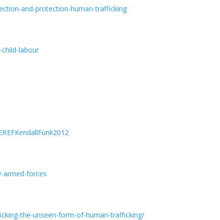
section-and-protection-human-trafficking
child-labour
CITEREFKendallFunk2012
by-armed-forces
ficking-the-unseen-form-of-human-trafficking/