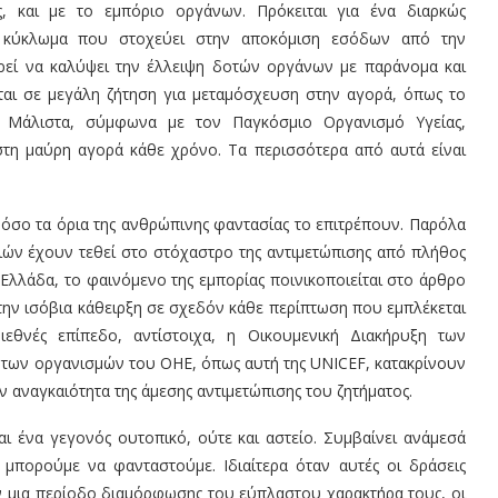
, και με το εμπόριο οργάνων. Πρόκειται για ένα διαρκώς
ο κύκλωμα που στοχεύει στην αποκόμιση εσόδων από την
ρεί να καλύψει την έλλειψη δοτών οργάνων με παράνομα και
ται σε μεγάλη ζήτηση για μεταμόσχευση στην αγορά, όπως το
ς. Μάλιστα, σύμφωνα με τον Παγκόσμιο Οργανισμό Υγείας,
 στη μαύρη αγορά κάθε χρόνο
. Τα περισσότερα από αυτά είναι
 όσο τα όρια της ανθρώπινης φαντασίας το επιτρέπουν. Παρόλα
ιδιών έχουν τεθεί στο στόχαστρο της αντιμετώπισης από πλήθος
Ελλάδα, το φαινόμενο της εμπορίας ποινικοποιείται στο άρθρο
 την ισόβια κάθειρξη σε σχεδόν κάθε περίπτωση που εμπλέκεται
εθνές επίπεδο, αντίστοιχα, η Οικουμενική Διακήρυξη των
ς των οργανισμών του ΟΗΕ, όπως αυτή της
UNICEF
, κατακρίνουν
ην αναγκαιότητα της άμεσης αντιμετώπισης του ζητήματος.
 ένα γεγονός ουτοπικό, ούτε και αστείο. Συμβαίνει ανάμεσά
 μπορούμε να φανταστούμε. Ιδιαίτερα όταν αυτές οι δράσεις
ν μια περίοδο διαμόρφωσης του εύπλαστου χαρακτήρα τους, οι