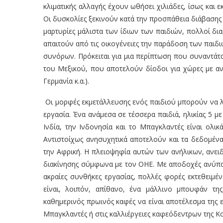
κλιματικής αλλαγής έχουν ωθήσει χιλιάδες, ίσως και
Οι δυσκολίες ξεκινούν κατά την προσπάθεια διάβαση
μαρτυρίες μάλιστα των ίδιων των παιδιών, πολλοί δι
απαιτούν από τις οικογένειες την παράδοση των παιδ
συνόρων
. Πρόκειται για μια περίπτωση που συναντάτα
του Μεξικού, που αποτελούν δίοδοι για χώρες με αν
Γερμανία κ.α.).
Οι μορφές εκμετάλλευσης ενός παιδιού μπορούν να λ
εργασία. Ένα ανάμεσα σε τέσσερα παιδιά, ηλικίας 5 με 
Ινδία, την Ινδονησία και το Μπαγκλαντές είναι ολικ
Αντιστοίχως ανησυχητικά αποτελούν και τα δεδομένα 
την Αφρική. Η πλειοψηφία αυτών των ανήλικων, ανει
διακίνησης σύμφωνα με τον ΟΗΕ
. Με αποδοχές ανύπαρ
ακραίες συνθήκες εργασίας, πολλές φορές εκτεθειμέ
είναι, λοιπόν, απίθανο, ένα μάλλινο μπουφάν τη
καθημερινός πρωινός καφές να είναι αποτέλεσμα της 
Μπαγκλαντές ή στις καλλιέργειες καφεόδεντρων της Κ