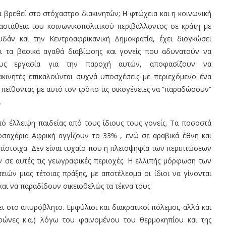
να βρεθεί στο στόχαστρο διακινητών; Η φτώχεια και η κοινωνική
αστάθεια του κοινωνικοπολιτικού περιβάλλοντος σε κράτη με
δάν και την Κεντροαφρικανική Δημοκρατία, έχει διογκώσει
αι τα βασικά αγαθά διαβίωσης και γονείς που αδυνατούν να
υς εργασία για την παροχή αυτών, αποφασίζουν να
ακινητές επικαλούνται συχνά υποσχέσεις με περιεχόμενο ένα
 πείθοντας με αυτό τον τρόπο τις οικογένειες να “παραδώσουν”
.
ό έλλειψη παιδείας από τους ίδιους τους γονείς. Τα ποσοστά
αχάρια Αφρική αγγίζουν το 33% , ενώ σε αραβικά έθνη και
τίστοιχα
. Δεν είναι τυχαίο που η πλειοψηφία των περιπτώσεων
 σε αυτές τις γεωγραφικές περιοχές
. Η ελλιπής μόρφωση των
ών μιας τέτοιας πράξης, με αποτέλεσμα οι ίδιοι να γίνονται
αι να παραδίδουν οικειοθελώς τα τέκνα τους.
ει στο απυρόβλητο. Εμφύλιοι και διακρατικοί πόλεμοι, αλλά και
υφώνες κ.α.) λόγω του φαινομένου του θερμοκηπίου και της