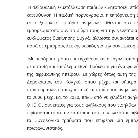
Η σεξουαλική εκμετάλλευση παιδιών κινητοποιεί, επ
κατεύθυνση. Η παιδική πορνογραφία, η εκπόρνευση σ
το σεξουαλικό εμπόριο ανηλίκων τίθενται στο 
εμπορευματοποιούν το σώμα τους για την γενετήσια 
κυκλώματος διακίνησης. Συχνά, άλλωστε συναντάται 
ποσά σε εμπόρους λευκής σαρκός για την συνεύρεσή τ
Με παρόμοιο τρόπο επιτυγχάνεται και η εργαλειοποί
σε ασταθή και εμπόλεμα έθνη. Πρόκειται για ένα φαι
της αφρικανικής ηπείρου. Σε χώρες όπως αυτή της Κ
Δημοκρατίας του Κονγκό, όπου μέχρι και σήμερα 
στρατευμάτων, η υποχρεωτική επιστράτευση ανηλίκων, 
το 2006 μέχρι και το 2020, πάνω από 90 χιλιάδες ανήλ
ΟΗΕ
. Οι συνέπειες για τους ανήλικους που εισήλθαν
υφίστανται τόσο την κατάκριση του κοινωνικού περιβ
τα ψυχολογικά τραύματα που επιφέρει μια εμπό
πρωταγωνιστικός.