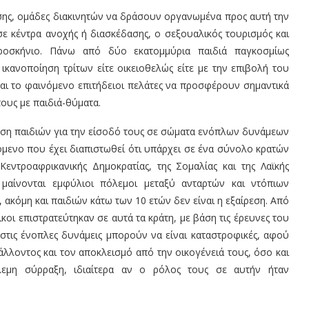
ίσης, ομάδες διακινητών να δράσουν οργανωμένα προς αυτή την
ε κέντρα ανοχής ή διασκέδασης, ο σεξουαλικός τουρισμός και
προσκήνιο. Πάνω από δύο εκατομμύρια παιδιά παγκοσμίως
ικανοποίηση τρίτων είτε οικειοθελώς είτε με την επιβολή του
και το φαινόμενο επιτήδειοι πελάτες να προσφέρουν σημαντικά
ους με παιδιά-θύματα
.
ηση παιδιών για την είσοδό τους σε σώματα ενόπλων δυνάμεων
νόμενο που έχει διαπιστωθεί ότι υπάρχει σε ένα σύνολο κρατών
εντροαφρικανικής Δημοκρατίας, της Σομαλίας και της Λαϊκής
μαίνονται εμφύλιοι πόλεμοι μεταξύ ανταρτών και ντόπιων
ακόμη και παιδιών κάτω των 10 ετών δεν είναι η εξαίρεση. Από
ικοι επιστρατεύτηκαν σε αυτά τα κράτη, με βάση τις έρευνες του
 στις ένοπλες δυνάμεις μπορούν να είναι καταστροφικές, αφού
άλλοντος και τον αποκλεισμό από την οικογένειά τους, όσο και
λεμη σύρραξη, ιδιαίτερα αν ο ρόλος τους σε αυτήν ήταν