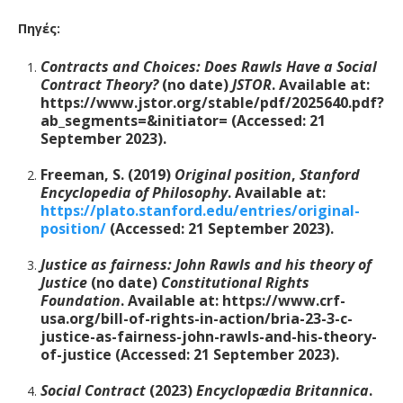
Πηγές:
Contracts and Choices: Does Rawls Have a Social
Contract Theory?
(no date)
JSTOR
. Available at:
https://www.jstor.org/stable/pdf/2025640.pdf?
ab_segments=&initiator= (Accessed: 21
September 2023).
Freeman, S. (2019)
Original position
,
Stanford
Encyclopedia of Philosophy
. Available at:
https://plato.stanford.edu/entries/original-
position/
(Accessed: 21 September 2023).
Justice as fairness: John Rawls and his theory of
Justice
(no date)
Constitutional Rights
Foundation
. Available at: https://www.crf-
usa.org/bill-of-rights-in-action/bria-23-3-c-
justice-as-fairness-john-rawls-and-his-theory-
of-justice (Accessed: 21 September 2023).
Social Contract
(2023)
Encyclopædia Britannica
.