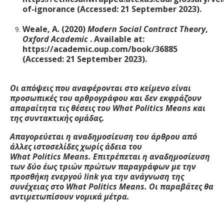
of-ignorance (Accessed: 21 September 2023).
Weale, A. (2020)
Modern Social Contract Theory
,
Oxford Academic
. Available at:
https://academic.oup.com/book/36885
(Accessed: 21 September 2023).
Οι απόψεις που αναφέρονται στο κείμενο είναι
προσωπικές του αρθρογράφου και δεν εκφράζουν
απαραίτητα τις θέσεις του W
hat
Politics
M
eans
και
της συντακτικής ομάδας.
Απαγορεύεται η αναδημοσίευση του άρθρου από
άλλες ιστοσελίδες χωρίς άδεια του
W
hat
Politics
M
eans
. Επιτρέπεται η αναδημοσίευση
των δύο έως τριών πρώτων παραγράφων με την
προσθήκη ενεργού
link
για την ανάγνωση της
συνέχειας στο W
hat
Politics
M
eans
. Οι παραβάτες θα
αντιμετωπίσουν νομικά μέτρα.