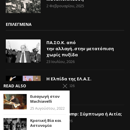
2 Φεβρουαρίου, 2025
ΕΠΙΛΕΓΜΕΝΑ
ΠΑ.ΣΟ.Κ. από
την αλλαγή..στην μετατόπιση
χωρίς πυξίδα
23 Ιουλίου, 2026
Η Ελπίδα της ΕΛ.Α.Σ.
14 Ιουνίου, 2026
READ ALSO
Εισαγωγή στον
Machiavelli
25 Αυγούστου, 2022
Donald Trump: Σύμπτωμα ή Αιτία;
Κρατική Βία και
6 Ιουνίου, 2026
Αστυνομία