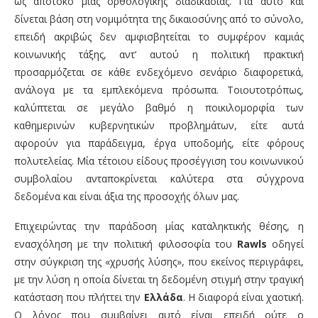
ως απότοκο μιας ορθολογικής διαδικασίας. Για αυτό και
δίνεται βάση στη νομιμότητα της δικαιοσύνης από το σύνολο,
επειδή ακριβώς δεν αμφισβητείται το συμφέρον καμιάς
κοινωνικής τάξης, αντ’ αυτού η πολιτική πρακτική
προσαρμόζεται σε κάθε ενδεχόμενο σενάριο διαφορετικά,
ανάλογα με τα εμπλεκόμενα πρόσωπα. Τοιουτοτρόπως,
καλύπτεται σε μεγάλο βαθμό η ποικιλομορφία των
καθημερινών κυβερνητικών προβλημάτων, είτε αυτά
αφορούν για παράδειγμα, έργα υποδομής, είτε φόρους
πολυτελείας. Μία τέτοιου είδους προσέγγιση του κοινωνικού
συμβολαίου ανταποκρίνεται καλύτερα στα σύγχρονα
δεδομένα και είναι άξια της προσοχής όλων μας.
Επιχειρώντας την παράδοση μίας καταληκτικής θέσης, η
ενασχόληση με την πολιτική φιλοσοφία του
Rawls
οδηγεί
στην σύγκριση της «χρυσής λύσης», που εκείνος περιγράφει,
με την λύση η οποία δίνεται τη δεδομένη στιγμή στην τραγική
κατάσταση που πλήττει την
Ελλάδα
. Η διαφορά είναι χαοτική.
Ο λόγος που συμβαίνει αυτό είναι επειδή ούτε ο