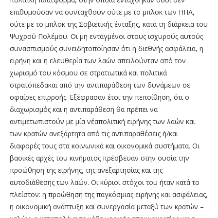
επιθυμούσαν να συνταχθούν ούτε με το μπλοκ των ΗΠΑ,
ούτε με το μπλοκ της Σοβιετικής ένταξης, κατά τη διάρκεια του
Ψυχρού Πολέμου. Οι μη ενταγμένοι στους ισχυρούς αυτούς
συνασπισμούς συνειδητοποίησαν ότι η διεθνής ασφάλεια, η
ειρήνη και η ελευθερία των λαών απειλούνταν από τον
χωρισμό του κόσμου
σε
στρατιωτικά
και
πολιτικά
στρατόπεδα
και
από
την
αντιπαράθεση
των
δυνάμεων
σε
σφαίρες επιρροής. Εξέφρασαν έτσι την πεποίθηση, ότι ο
διαχωρισμός και η αντιπαράθεση θα πρέπει
να
αντιμετωπιστούν
με
μία
νέα
πολιτική
ειρήνης
των
λαών
και
των
κρατών
ανεξάρτητα
από τις αντιπαραθέσεις ή/και
διαφορές τους στα κοινωνικά και οικονομικά συστήματα. Οι
βασικές αρχές του κινήματος πρέσβευαν στην ουσία την
προώθηση της ειρήνης, της ανεξαρτησίας και της
αυτοδιάθεσης των λαών. Οι κύριοι στόχοι του ήταν κατά το
πλείστον
: η προώθηση της παγκόσμιας ειρήνης και ασφάλειας,
η οικονομική ανάπτυξη και συνεργασία μεταξύ των κρατών –