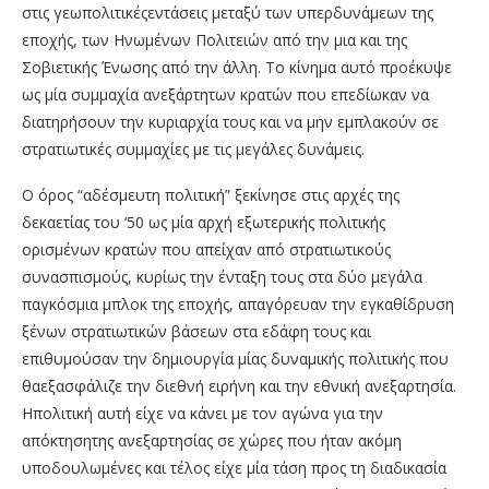
στις
γεωπολιτικές
εντάσεις
μεταξύ
των
υπερδυνάμεων
της
εποχής,
των Ηνωμένων
Πολιτειών από την μια
και
της
Σοβιετικής
Ένωσης από την άλλη.
Το
κίνημα
αυτό
προέκυψε
ως
μία
συμμαχία ανεξάρτητων κρατών που επεδίωκαν να
διατηρήσουν την κυριαρχία τους και να μην εμπλακούν σε
στρατιωτικές συμμαχίες με τις μεγάλες δυνάμεις.
Ο όρος “αδέσμευτη πολιτική” ξεκίνησε στις αρχές της
δεκαετίας του ‘50 ως μία αρχή εξωτερικής πολιτικής
ορισμένων κρατών που απείχαν από στρατιωτικούς
συνασπισμούς, κυρίως την ένταξη τους στα δύο μεγάλα
παγκόσμια μπλοκ της εποχής, απαγόρευαν την εγκαθίδρυση
ξένων στρατιωτικών βάσεων στα εδάφη τους και
επιθυμούσαν την
δημιουργία
μίας
δυναμικής
πολιτικής
που
θα
εξασφάλιζε
την
διεθνή
ειρήνη
και
την
εθνική ανεξαρτησία.
Η
πολιτική
αυτή
είχε
να
κάνει
με
τον
αγώνα
για
την
απόκτηση
της
ανεξαρτησίας σε χώρες που ήταν ακόμη
υποδουλωμένες και τέλος είχε μία τάση προς τη διαδικασία