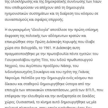
της ολοκλήρωσης και της δημοκρατικής συνένωσης των
λαών
που επιθυμούσαν να απέχουν από τη δημιουργία
ηγεμονιστικών
συστημάτων και
τη διαίρεση του κόσμου
σε
συνασπισμούς
και σφαίρες επιρροής.
Η συγκεκριμένη “ιδεολογία” αποτέλεσε την πρώτη επίσημη
έκφραση της πολιτικής των αδέσμευτων κρατών και
επικυρώθηκε στην Πρώτη Διάσκεψη Κορυφής που έλαβε
χώρα στο Βελιγράδι,
το
1961.
Η
Διάσκεψη
αυτη
πραγματοποιήθηκε
με
την
πρωτοβουλία
πέντε ηγετών: του
Γιουγκοσλάβου ηγέτη Τίτο, του Ινδού πρωθυπουργού
Νεχρού
, του Αιγύπτιου προέδρου
Νάσερ
,
του
Ινδονήσιου
ηγέτη
Σουκάρνο
και
του
ηγέτη
της
Γκάνας
Νκρούμα
.
Η
ελπίδα
για
την δημιουργία ενός κόσμου πιο
δίκαιου και σταθερού δημιουργήθηκε ύστερα από την
επιτυχία των αποικιακών επαναστάσεων, μετά των
Β’Π.Π.
, που
επέφεραν την ελευθερία
και
την
ανεξαρτησία
σε
δεκάδες
χώρες.
Ουσιαστικά,
το
κίνημα
αυτό
δημιουργήθηκε ως μία
πολιτική πλατφόρμα, στην οποία εντάχθηκαν όσοι δεν