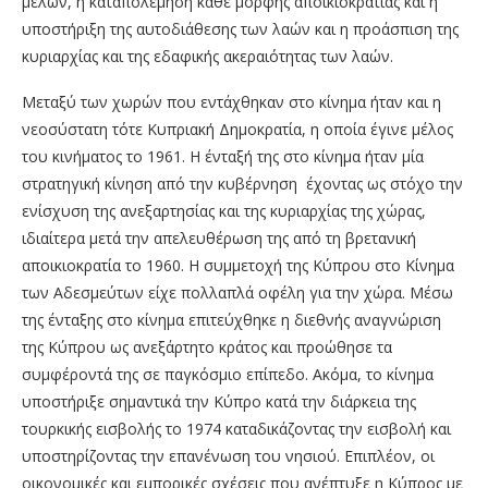
μελών, η καταπολέμηση κάθε μορφής αποικιοκρατίας και η
υποστήριξη της αυτοδιάθεσης των λαών και η προάσπιση της
κυριαρχίας και της εδαφικής ακεραιότητας των λαών.
Μεταξύ των χωρών που εντάχθηκαν στο κίνημα ήταν και η
νεοσύστατη τότε Κυπριακή Δημοκρατία, η οποία έγινε μέλος
του κινήματος το 1961. Η ένταξή της στο κίνημα ήταν μία
στρατηγική κίνηση από την κυβέρνηση έχοντας ως στόχο την
ενίσχυση της ανεξαρτησίας και της κυριαρχίας της χώρας,
ιδιαίτερα μετά την απελευθέρωση της από τη βρετανική
αποικιοκρατία το 1960. Η συμμετοχή της Κύπρου στο Κίνημα
των Αδεσμεύτων είχε πολλαπλά οφέλη για την χώρα. Μέσω
της ένταξης στο κίνημα επιτεύχθηκε η διεθνής αναγνώριση
της Κύπρου ως ανεξάρτητο κράτος και προώθησε τα
συμφέροντά της σε παγκόσμιο επίπεδο. Ακόμα, το κίνημα
υποστήριξε σημαντικά την Κύπρο κατά την διάρκεια της
τουρκικής εισβολής το 1974 καταδικάζοντας την εισβολή και
υποστηρίζοντας την επανένωση του νησιού. Επιπλέον, οι
οικονομικές και εμπορικές σχέσεις που ανέπτυξε η Κύπρος με