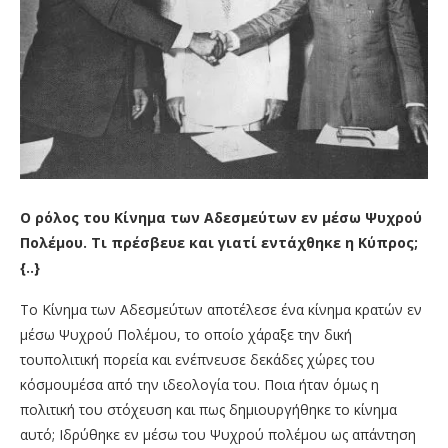
Ο ρόλος του Κίνημα των Αδεσμεύτων εν μέσω Ψυχρού
Πολέμου. Τι πρέσβευε και γιατί εντάχθηκε η Κύπρος;
{..}
Το Κίνημα των Αδεσμεύτων αποτέλεσε ένα κίνημα κρατών εν
μέσω Ψυχρού Πολέμου, το οποίο χάραξε την δική
του
πολιτική πορεία
και
ενέπνευσε
δεκάδες
χώρες
του
κόσμου
μέσα
από
την
ιδεολογία
του.
Ποια ήταν όμως η
πολιτική του στόχευση και πως δημιουργήθηκε το κίνημα
αυτό; Ιδρύθηκε εν μέσω του Ψυχρού πολέμου
ως
απάντηση