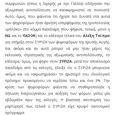
συμφωνιών (όπως η διμερής με την Γαλλία) οδήγησαν την
αξιωματική αντιπολίτευση να κατακρημνιστεί σε ποσοστά.
Αυτό, όμως, που φαίνεται ότι ήχησε πιο δυνατά στα αυτιά
των ψηφοφόρων ήταν άρνηση υπερψήφισης της τροπολογίας
«μπλόκο» στο κόμμα Κασιδιάρη (που ψήφισε, τελικά, μονό η
ΝΔ
και το
ΠΑΣΟΚ
) και το κάλεσμα τελικά του
Αλέξη Τσίπρα
για στήριξη στον ΣΥΡΙΖΑ των ψηφοφόρων της Χρυσής Αυγής.
Και ακόμα και αν αυτό μπορεί να μην ήταν μέρος της
εκλογικής στρατηγικής της αξιωματικής αντιπολίτευσης, το
κάλεσμα, όμως, για ψήφο στον
ΣΥΡΙΖΑ
, μετά τον αποκλεισμό
Κασιδιάρη από τις εκλογές, έδειξε ότι ο ΣΥΡΙΖΑ μπορούσε
ακόμα και να «ακρωτηριάσει» το αριστερό του ιδεολογικό
πρόσημο προκειμένου να κερδίσει έστω και ένα 3%. Την
κρίση των ψηφοφόρων φαίνεται να σταθεροποίησε η
δήλωση Κατρούγκαλου για αύξηση των φόρων, μόλις μία
εβδομάδα πριν της εκλογές. Η βιαστική αποπομπή του
μαρτύρησε πως τελικά ο ΣΥΡΙΖΑ είχε κρυφό οικονομικό
πρόγραμμα.