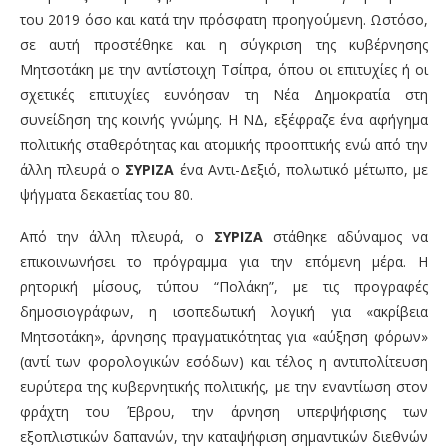
του 2019 όσο και κατά την πρόσφατη προηγούμενη. Ωστόσο,
σε αυτή προστέθηκε και η σύγκριση της κυβέρνησης
Μητσοτάκη με την αντίστοιχη Τσίπρα, όπου οι επιτυχίες ή οι
σχετικές επιτυχίες ευνόησαν τη Νέα Δημοκρατία στη
συνείδηση της κοινής γνώμης. Η ΝΔ, εξέφραζε ένα αφήγημα
πολιτικής σταθερότητας και ατομικής προοπτικής ενώ από την
άλλη πλευρά ο
ΣΥΡΙΖΑ
ένα Αντι-Δεξιό, πολωτικό μέτωπο, με
ψήγματα δεκαετίας του 80.
Από την άλλη πλευρά, ο
ΣΥΡΙΖΑ
στάθηκε αδύναμος να
επικοινωνήσει το πρόγραμμα για την επόμενη μέρα. Η
ρητορική μίσους, τύπου “Πολάκη”, με τις προγραφές
δημοσιογράφων, η ισοπεδωτική λογική για «ακρίβεια
Μητσοτάκη», άρνησης πραγματικότητας για «αύξηση φόρων»
(αντί των φορολογικών εσόδων) και τέλος η αντιπολίτευση
ευρύτερα της κυβερνητικής πολιτικής, με την εναντίωση στον
φράχτη του Έβρου, την άρνηση υπερψήφισης των
εξοπλιστικών δαπανών, την καταψήφιση σημαντικών διεθνών