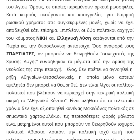
του Αγίου Όρους, οι οποίες παραμένουν αρκετά ρωσόφιλες.
Κατά καιρούς ακούγονται και καταγγελίες για διαρροή
ρωσικού χρήματος στις συγκεκριμένες μονές, χωρίς να έχει
αποδειχθεί κάτι επίσημα. Επιπλέον, οι δύο πολιτικοί αρχηγοί
του κόμματος
ΝΙΚΗ
και
Ελληνική Λύση
κατάγονται από την
Πιερία και την Θεσσαλονίκη αντίστοιχα. Όσο αναφορά τους
ΣΠΑΡΤΙΑΤΕΣ
, αν μπορούν να θεωρηθούν “συνεχιστές της
Χρυσής Αυγής” ευνοήθηκαν τα μέγιστα από την δράση της
νεολαίας της στην περιοχή. Τέλος, δεν πρέπει να αγνοηθεί η
ρήξη Αθηναίων-Θεσσαλονικείς, η οποία μόνο αστεία/
αμελητέα δεν μπορεί να θεωρηθεί. Δεν είναι λίγοι οι πολίτες-
πολιτικοί που βλέπουν να κυριαρχεί στην κεντρική πολιτική
σκηνή το “Αθηναϊκό Κέντρο”. Είναι αλήθεια ότι τα τελευταία
χρόνια δεν έχει αξιοποιηθεί κανένας Μακεδόνας πολιτικός σε
σημαντικό χαρτοφυλάκιο, τις περισσότερες φορές μάλιστα
είναι μετρημένοι αυτοί που μπορούν να θεωρηθούν ισχυροί
πολιτικά. Αβίαστα, λοιπόν, την πολιτική ισχύ αυτή που
εκλείπει, εκμεταλλεύονται πρόσκαιροι πολιτευτές τύπου