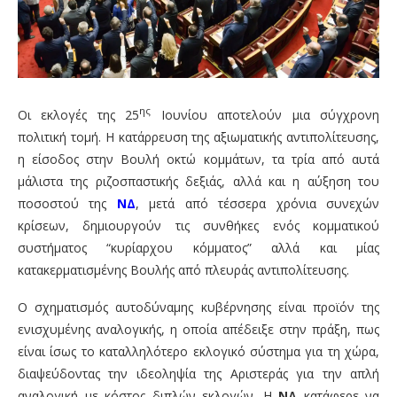
ης
Οι εκλογές της 25
Ιουνίου αποτελούν μια σύγχρονη
πολιτική τομή. Η κατάρρευση της αξιωματικής αντιπολίτευσης,
η είσοδος στην Βουλή οκτώ κομμάτων, τα τρία από αυτά
μάλιστα της ριζοσπαστικής δεξιάς, αλλά και η αύξηση του
ποσοστού της
ΝΔ
, μετά από τέσσερα χρόνια συνεχών
κρίσεων, δημιουργούν τις συνθήκες ενός κομματικού
συστήματος “κυρίαρχου κόμματος” αλλά και μίας
κατακερματισμένης Βουλής από πλευράς αντιπολίτευσης.
Ο σχηματισμός αυτοδύναμης κυβέρνησης είναι προϊόν της
ενισχυμένης αναλογικής, η οποία απέδειξε στην πράξη, πως
είναι ίσως το καταλληλότερο εκλογικό σύστημα για τη χώρα,
διαψεύδοντας την ιδεοληψία της Αριστεράς για την απλή
αναλογική με κόστος διπλών εκλογών. Η
ΝΔ
κατάφερε να