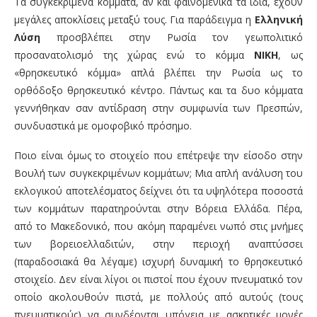
Τα συγκεκριμένα κόμματα, αν και φαινομενικά τα ίδια, έχουν
μεγάλες αποκλίσεις μεταξύ τους. Για παράδειγμα η
Ελληνική
Λύση
προσβλέπει στην Ρωσία τον γεωπολιτικό
προσανατολισμό της χώρας ενώ το κόμμα
ΝΙΚΗ
, ως
«θρησκευτικό κόμμα» απλά βλέπει την Ρωσία ως το
ορθόδοξο θρησκευτικό κέντρο. Πάντως και τα δυο κόμματα
γεννήθηκαν σαν αντίδραση στην συμφωνία των Πρεσπών,
συνδυαστικά με ομοφοβικό πρόσημο.
Ποιο είναι όμως το στοιχείο που επέτρεψε την είσοδο στην
Βουλή των συγκεκριμένων κομμάτων; Μια απλή ανάλυση του
εκλογικού αποτελέσματος δείχνει ότι τα υψηλότερα ποσοστά
των κομμάτων παρατηρούνται στην Βόρεια Ελλάδα. Πέρα,
από το Μακεδονικό, που ακόμη παραμένει νωπό στις μνήμες
των βορειοελλαδιτών, στην περιοχή αναπτύσσει
(παραδοσιακά θα λέγαμε) ισχυρή δυναμική το θρησκευτικό
στοιχείο. Δεν είναι λίγοι οι πιστοί που έχουν πνευματικό τον
οποίο ακολουθούν πιστά, με πολλούς από αυτούς (τους
πνευματικούς) να συνδέονται υπόγεια με ασκητικές μονές