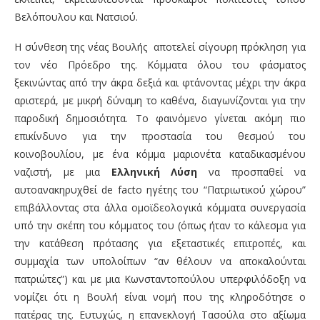
Βελόπουλου και Νατσιού.
Η σύνθεση της νέας Βουλής αποτελεί σίγουρη πρόκληση για
τον νέο Πρόεδρο της. Κόμματα όλου του φάσματος
ξεκινώντας από την άκρα δεξιά και φτάνοντας μέχρι την άκρα
αριστερά, με μικρή δύναμη το καθένα, διαγωνίζονται για την
παροδική δημοσιότητα. Το φαινόμενο γίνεται ακόμη πιο
επικίνδυνο για την προστασία του θεσμού του
κοινοβουλίου, με ένα κόμμα μαριονέτα καταδικασμένου
ναζιστή, με μια
Ελληνική Λύση
να προσπαθεί να
αυτοανακηρυχθεί de facto ηγέτης του “Πατριωτικού χώρου”
επιβάλλοντας στα άλλα ομοϊδεολογικά κόμματα συνεργασία
υπό την σκέπη του κόμματος του (όπως ήταν το κάλεσμα για
την κατάθεση πρότασης για εξεταστικές επιτροπές, και
συμμαχία των υπολοίπων “αν θέλουν να αποκαλούνται
πατριώτες”) και με μια Κωνσταντοπούλου υπερφιλόδοξη να
νομίζει ότι η Βουλή είναι νομή που της κληροδότησε ο
πατέρας της. Ευτυχώς, η επανεκλογή Τασούλα στο αξίωμα