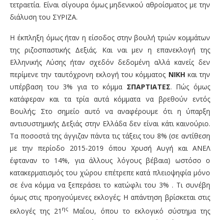
τετραετία. Είναι σίγουρα όμως μηδενικού αθροίσματος με την
διάλυση του ΣΥΡΙΖΑ.
Η έκπληξη όμως ήταν η είσοδος στην βουλή τριών κομμάτων
της ριζοσπαστικής Δεξιάς. Και ναι μεν η επανεκλογή της
Ελληνικής Λύσης ήταν σχεδόν δεδομένη αλλά κανείς δεν
περίμενε την ταυτόχρονη εκλογή του κόμματος
ΝΙΚΗ
και την
υπέρβαση του 3% για το κόμμα
ΣΠΑΡΤΙΑΤΕΣ
. Πώς όμως
κατάφεραν και τα τρία αυτά κόμματα να βρεθούν εντός
Βουλής; Στο σημείο αυτό να αναφέρουμε ότι η ύπαρξη
αντισυστημικής Δεξιάς στην Ελλάδα δεν είναι κάτι καινούριο.
Τα ποσοστά της άγγιζαν πάντα τις τάξεις του 8% (σε αντίθεση
με την περίοδο 2015-2019 όπου Χρυσή Αυγή και ΑΝΕΛ
έφταναν το 14%, για άλλους λόγους βέβαια) ωστόσο ο
κατακερματισμός του χώρου επέτρεπε κατά πλειοψηφία μόνο
σε ένα κόμμα να ξεπεράσει το κατώφλι του 3% . Τι συνέβη
όμως στις προηγούμενες εκλογές; Η απάντηση βρίσκεται στις
ης
εκλογές της 21
Μαΐου, όπου το εκλογικό σύστημα της