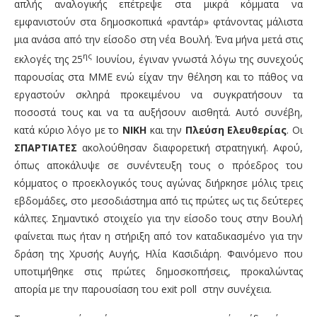
απλής αναλογικής επέτρεψε στα μικρά κόμματα να
εμφανιστούν στα δημοσκοπικά «ραντάρ» φτάνοντας μάλιστα
μια ανάσα από την είσοδο στη νέα Βουλή. Ένα μήνα μετά στις
ης
εκλογές της 25
Ιουνίου, έγιναν γνωστά λόγω της συνεχούς
παρουσίας στα ΜΜΕ ενώ είχαν την θέληση και το πάθος να
εργαστούν σκληρά προκειμένου να συγκρατήσουν τα
ποσοστά τους και να τα αυξήσουν αισθητά. Αυτό συνέβη,
κατά κύριο λόγο με το
ΝΙΚΗ
και την
Πλεύση Ελευθερίας
. Οι
ΣΠΑΡΤΙΑΤΕΣ
ακολούθησαν διαφορετική στρατηγική. Αφού,
όπως αποκάλυψε σε συνέντευξη τους ο πρόεδρος του
κόμματος ο προεκλογικός τους αγώνας διήρκησε μόλις τρεις
εβδομάδες, στο μεσοδιάστημα από τις πρώτες ως τις δεύτερες
κάλπες. Σημαντικό στοιχείο για την είσοδο τους στην Βουλή
φαίνεται πως ήταν η στήριξη από τον καταδικασμένο για την
δράση της Χρυσής Αυγής, Ηλία Κασιδιάρη. Φαινόμενο που
υποτιμήθηκε στις πρώτες δημοσκοπήσεις, προκαλώντας
απορία με την παρουσίαση του exit poll στην συνέχεια.