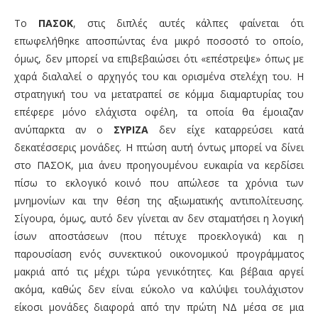
Το
ΠΑΣΟΚ
, στις διπλές αυτές κάλπες φαίνεται ότι
επωφελήθηκε αποσπώντας ένα μικρό ποσοστό το οποίο,
όμως, δεν μπορεί να επιβεβαιώσει ότι «επέστρεψε» όπως με
χαρά διαλαλεί ο αρχηγός του και ορισμένα στελέχη του. Η
στρατηγική του να μετατραπεί σε κόμμα διαμαρτυρίας του
επέφερε μόνο ελάχιστα οφέλη, τα οποία θα έμοιαζαν
ανύπαρκτα αν ο
ΣΥΡΙΖΑ
δεν είχε καταρρεύσει κατά
δεκατέσσερις μονάδες. Η πτώση αυτή όντως μπορεί να δίνει
στο ΠΑΣΟΚ, μια άνευ προηγουμένου ευκαιρία να κερδίσει
πίσω το εκλογικό κοινό που απώλεσε τα χρόνια των
μνημονίων και την θέση της αξιωματικής αντιπολίτευσης.
Σίγουρα, όμως, αυτό δεν γίνεται αν δεν σταματήσει η λογική
ίσων αποστάσεων (που πέτυχε προεκλογικά) και η
παρουσίαση ενός συνεκτικού οικονομικού προγράμματος
μακριά από τις μέχρι τώρα γενικότητες. Και βέβαια αργεί
ακόμα, καθώς δεν είναι εύκολο να καλύψει τουλάχιστον
είκοσι μονάδες διαφορά από την πρώτη ΝΔ μέσα σε μια