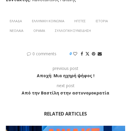
ΕΛΛΆΔΑ
ΕΛΛΗΝΙΚΉ ΚΟΙΝΩΝΊΑ
ΗΓΈΤΕΣ
ΙΣΤΟΡΊΑ
ΝΕΟΛΑΊΑ
ΌΡΑΜΑ
ΣΥΛΛΟΓΙΚΉ ΣΥΝΕΊΔΗΣΗ
0 comments
0
previous post
Αποχή: Μια ηχηρή ψήφος !
next post
Από την Βαστίλη στην αστυνομοκρατία
RELATED ARTICLES