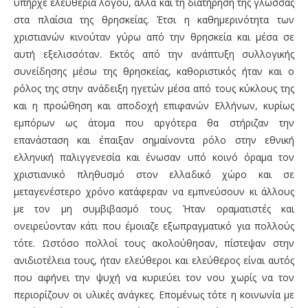
υπήρχε ελευθερία λόγου, αλλά και τη διατήρηση της γλώσσας
στα πλαίσια της θρησκείας. Έτσι η καθημερινότητα των
χριστιανών κινούταν γύρω από την θρησκεία και μέσα σε
αυτή εξελισσόταν.
Εκτός από την ανάπτυξη συλλογικής
συνείδησης μέσω της θρησκείας, καθοριστικός ήταν και ο
ρόλος της στην ανάδειξη ηγετών μέσα από τους κύκλους της
και η προώθηση και αποδοχή επιφανών Ελλήνων, κυρίως
εμπόρων ως άτομα που αργότερα θα στήριζαν την
επανάσταση και έπαιξαν σημαίνοντα ρόλο στην εθνική
ελληνική παλιγγενεσία και ένωσαν υπό κοινό όραμα τον
χριστιανικό πληθυσμό στον ελλαδικό χώρο και σε
μεταγενέστερο χρόνο κατάφεραν να εμπνεύσουν κι άλλους
με τον μη συμβιβασμό τους. Ήταν οραματιστές και
ονειρεύονταν κάτι που έμοιαζε εξωπραγματικό για πολλούς
τότε. Ωστόσο πολλοί τους ακολούθησαν, πίστεψαν στην
ανιδιοτέλεια τους, ήταν ελεύθεροι και ελεύθερος είναι αυτός
που αφήνει την ψυχή να κυριεύει τον νου χωρίς να τον
περιορίζουν οι υλικές ανάγκες. Επομένως τότε η κοινωνία με