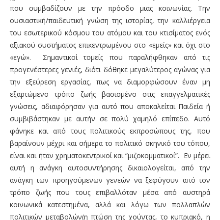
που συμβαδίζουν με την πρόοδο μιας κοινωνίας. Την
ουσιαστική/παιδευτική γνώση της ιστορίας, την καλλιέργεια
του εσωτερικού κόσμου του ατόμου και του κτισίματος ενός
αξιακού συστήματος επικεντρωμένου στο «εμείς» και όχι στο
«εγώ».
Σημαντικοί τομείς που παραλήφθηκαν από τις
προγενέστερες γενιές, διότι δόθηκε μεγαλύτερος αγώνας για
την εξεύρεση εργασίας, πως να διαμορφώσουν έναν μη
εξαρτώμενο τρόπο ζωής βασισμένο στις επαγγελματικές
γνώσεις, αδιαφόρησαν για αυτό που αποκαλείται Παιδεία ή
συμβιβάστηκαν με αυτήν σε πολύ χαμηλό επίπεδο. Αυτό
φάνηκε και από τους πολιτικούς εκπροσώπους της, που
βαραίνουν μέχρι και σήμερα το πολιτικό σκηνικό του τόπου,
είναι και ήταν χρηματοκεντρικοί και “μιζοκομματικοί”. Εν μέρει
αυτή η ανάγκη αυτοσυντήρησης δικαιολογείται, από την
ανάγκη των προηγούμενων γενεών να ξεφύγουν από τον
τρόπο ζωής που τους επιβαλλόταν μέσα από αυστηρά
κοινωνικά κατεστημένα, αλλά και λόγω των πολλαπλών
πολιτικών μεταβολών(η πτώση της χούντας, το κυπριακό, η