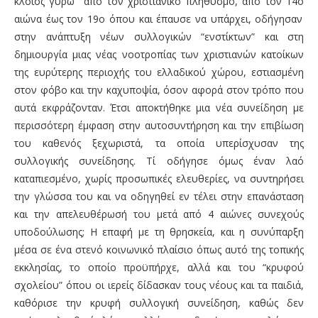
κλοιός γύρω από τον χριστιανικό πληθυσμό, από τον 14
ο
αιώνα έως τον 19
ο
όπου και έπαυσε να υπάρχει, οδήγησαν
στην ανάπτυξη νέων συλλογικών “ενστίκτων” και στη
δημιουργία μιας νέας νοοτροπίας των χριστιανών κατοίκων
της ευρύτερης περιοχής του ελλαδικού χώρου, εστιασμένη
στον φόβο και την καχυποψία, όσον αφορά στον τρόπο που
αυτά εκφράζονταν. Έτσι αποκτήθηκε μια νέα συνείδηση με
περισσότερη έμφαση στην αυτοσυντήρηση και την επιβίωση
του καθενός ξεχωριστά, τα οποία υπερίσχυσαν της
συλλογικής συνείδησης. Τί οδήγησε όμως έναν λαό
καταπιεσμένο, χωρίς προσωπικές ελευθερίες, να συντηρήσει
την γλώσσα του και να οδηγηθεί εν τέλει στην επανάσταση
και την απελευθέρωσή του μετά από 4 αιώνες συνεχούς
υποδούλωσης; Η επαφή με τη θρησκεία, και η συνύπαρξη
μέσα σε ένα στενό κοινωνικό πλαίσιο όπως αυτό της τοπικής
εκκλησίας, το οποίο προϋπήρχε, αλλά και του “κρυφού
σχολείου” όπου οι ιερείς δίδασκαν τους νέους και τα παιδιά,
καθόρισε την κρυφή συλλογική συνείδηση, καθώς δεν