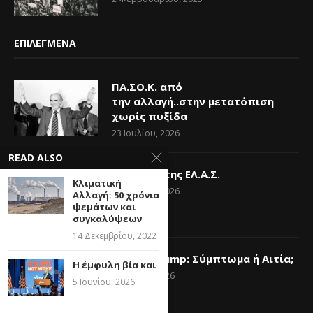
ΕΠΙΛΕΓΜΕΝΑ
ΠΑ.ΣΟ.Κ. από
την αλλαγή..στην μετατόπιση
χωρίς πυξίδα
23 Ιουλίου, 2026
READ ALSO
Η Ελπίδα της ΕΛ.Α.Σ.
Κλιματική
14 Ιουνίου, 2026
Αλλαγή: 50 χρόνια
ψεμάτων και
συγκαλύψεων
14 Δεκεμβρίου, 2022
Donald Trump: Σύμπτωμα ή Αιτία;
Η έμφυλη βία και η δήθεν woke κουλτούρα
6 Ιουνίου, 2026
5 Ιουνίου, 2026