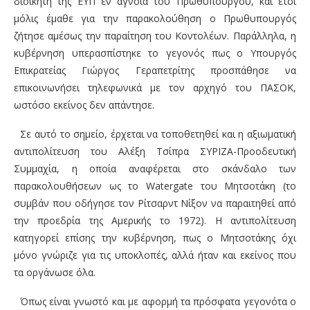
διοικητή της ΕΥΠ εν αγνοία του Πρωθυπουργού, και έτσι
μόλις έμαθε για την παρακολούθηση ο Πρωθυπουργός
ζήτησε αμέσως την παραίτηση του Κοντολέων. Παράλληλα, η
κυβέρνηση υπερασπίστηκε το γεγονός πως ο Υπουργός
Επικρατείας Γιώργος Γεραπετρίτης προσπάθησε να
επικοινωνήσει τηλεφωνικά με τον αρχηγό του ΠΑΣΟΚ,
ωστόσο εκείνος δεν απάντησε.
Σε αυτό το σημείο, έρχεται να τοποθετηθεί και η αξιωματική
αντιπολίτευση του Αλέξη Τσίπρα ΣΥΡΙΖΑ-Προοδευτική
Συμμαχία, η οποία αναφέρεται στο σκάνδαλο των
παρακολουθήσεων ως το
Watergate
του Μητσοτάκη (το
συμβάν που οδήγησε τον Ρίτσαρντ Νίξον να παραιτηθεί από
την προεδρία της Αμερικής το 1972). Η αντιπολίτευση
κατηγορεί επίσης την κυβέρνηση, πως ο Μητσοτάκης όχι
μόνο γνώριζε για τις υποκλοπές, αλλά ήταν και εκείνος που
τα οργάνωσε όλα.
Όπως είναι γνωστό και με αφορμή τα πρόσφατα γεγονότα ο