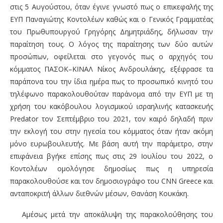
στις 5 Αυγούστου, όταν έγινε γνωστό πως ο επικεφαλής της
ΕΥΠ Παναγιώτης Κοντολέων καθώς και ο Γενικός Γραμματέας
του Πρωθυπουργού Γρηγόρης Δημητριάδης, δήλωσαν την
παραίτηση τους. Ο λόγος της παραίτησης των δύο αυτών
προσώπων, οφείλεται στο γεγονός πως ο αρχηγός του
κόμματος ΠΑΣΟΚ
–
ΚΙΝΑΛ Νίκος Ανδρουλάκης, εξέφρασε τα
παράπονα του την ίδια ημέρα πως το προσωπικό κινητό του
τηλέφωνο παρακολουθούταν παράνομα από την ΕΥΠ με τη
χρήση του κακόβουλου λογισμικού ισραηλινής κατασκευής
Predator
τον Σεπτέμβριο του 2021, τον καιρό δηλαδή πριν
την εκλογή του στην ηγεσία του κόμματος όταν ήταν ακόμη
μόνο ευρωβουλευτής. Με βάση αυτή την παράμετρο, στην
επιφάνεια βγήκε επίσης πως στις 29 Ιουλίου του 2022, ο
Κοντολέων ομολόγησε δημοσίως πως η υπηρεσία
παρακολουθούσε και τον δημοσιογράφο του
CNN
Greece και
ανταποκριτή άλλων διεθνών μέσων,
Θανάση Κουκάκη
.
Αμέσως μετά την αποκάλυψη της παρακολούθησης του