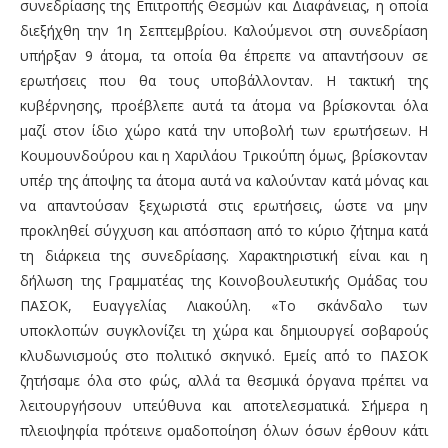
συνεδρίασης της Επιτροπής Θεσμών και Διαφάνειας, η οποία
διεξήχθη την 1
η
Σεπτεμβρίου. Καλούμενοι στη συνεδρίαση
υπήρξαν 9 άτομα, τα οποία θα έπρεπε να απαντήσουν σε
ερωτήσεις που θα τους υποβάλλονταν. Η τακτική της
κυβέρνησης, προέβλεπε αυτά τα άτομα να βρίσκονται όλα
μαζί στον ίδιο χώρο κατά την υποβολή των ερωτήσεων. Η
Κουμουνδούρου και η Χαριλάου Τρικούπη όμως, βρίσκονταν
υπέρ της άποψης τα άτομα αυτά να καλούνταν κατά μόνας και
να απαντούσαν ξεχωριστά στις ερωτήσεις, ώστε να μην
προκληθεί σύγχυση και απόσπαση από το κύριο ζήτημα κατά
τη διάρκεια της συνεδρίασης. Χαρακτηριστική είναι και η
δήλωση της Γραμματέας της Κοινοβουλευτικής Ομάδας του
ΠΑΣΟΚ, Ευαγγελίας Λιακούλη. «Το σκάνδαλο των
υποκλοπών συγκλονίζει τη χώρα και δημιουργεί σοβαρούς
κλυδωνισμούς στο πολιτικό σκηνικό. Εμείς από το ΠΑΣΟΚ
ζητήσαμε όλα στο φώς, αλλά τα θεσμικά όργανα πρέπει να
λειτουργήσουν υπεύθυνα και αποτελεσματικά. Σήμερα η
πλειοψηφία πρότεινε ομαδοποίηση όλων όσων έρθουν κάτι