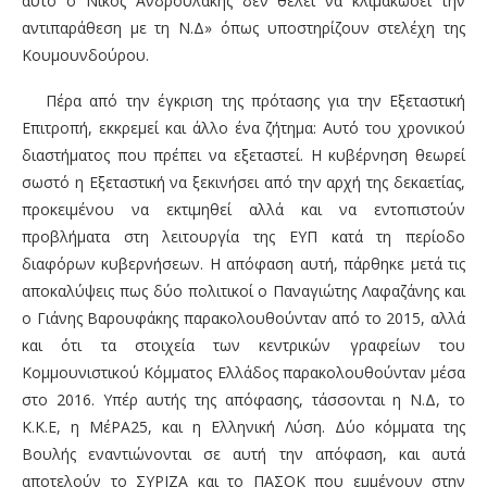
αυτό ο Νίκος Ανδρουλάκης δεν θέλει να κλιμακώσει την
αντιπαράθεση με τη Ν.Δ» όπως υποστηρίζουν στελέχη της
Κουμουνδούρου.
Πέρα από την έγκριση της πρότασης για την Εξεταστική
Επιτροπή, εκκρεμεί και άλλο ένα ζήτημα: Αυτό του χρονικού
διαστήματος που πρέπει να εξεταστεί. Η κυβέρνηση θεωρεί
σωστό η Εξεταστική να ξεκινήσει από την αρχή της δεκαετίας,
προκειμένου να εκτιμηθεί αλλά και να εντοπιστούν
προβλήματα στη λειτουργία της ΕΥΠ κατά τη περίοδο
διαφόρων κυβερνήσεων. Η απόφαση αυτή, πάρθηκε μετά τις
αποκαλύψεις πως δύο πολιτικοί ο Παναγιώτης Λαφαζάνης και
ο Γιάνης Βαρουφάκης παρακολουθούνταν από το 2015, αλλά
και ότι τα στοιχεία των κεντρικών γραφείων του
Κομμουνιστικού Κόμματος Ελλάδος παρακολουθούνταν μέσα
στο 2016. Υπέρ αυτής της απόφασης, τάσσονται η Ν.Δ, το
Κ.Κ.Ε, η ΜέΡΑ25, και η Ελληνική Λύση. Δύο κόμματα της
Βουλής εναντιώνονται σε αυτή την απόφαση, και αυτά
αποτελούν το ΣΥΡΙΖΑ και το ΠΑΣΟΚ που εμμένουν στην