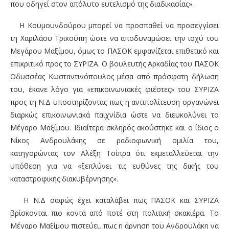
που οδηγεί στον απόλυτο ευτελισμό της διαδικασίας».
Η Κουμουνδούρου μπορεί να προσπαθεί να προσεγγίσει
τη Χαριλάου Τρικούπη ώστε να αποδυναμώσει την ισχύ του
Μεγάρου Μαξίμου, όμως το ΠΑΣΟΚ εμφανίζεται επιθετικό και
επικριτικό προς το ΣΥΡΙΖΑ. Ο βουλευτής Αρκαδίας του ΠΑΣΟΚ
Οδυσσέας Κωσταντινόπουλος μέσα από πρόσφατη δήλωση
του, έκανε λόγο για «επικοινωνιακές φιέστες» του ΣΥΡΙΖΑ
προς τη Ν.Δ υποστηρίζοντας πως η αντιπολίτευση οργανώνει
διαρκώς επικοινωνιακά παιχνίδια ώστε να διευκολύνει το
Μέγαρο Μαξίμου. Ιδιαίτερα σκληρός ακούστηκε και ο ίδιος ο
Νίκος Ανδρουλάκης σε ραδιοφωνική ομιλία του,
κατηγορώντας τον Αλέξη Τσίπρα ότι εκμεταλλεύεται την
υπόθεση για να «ξεπλύνει τις ευθύνες της δικής του
καταστροφικής διακυβέρνησης».
Η Ν.Δ σαφώς έχει καταλάβει πως ΠΑΣΟΚ και ΣΥΡΙΖΑ
βρίσκονται πιο κοντά από ποτέ στη πολιτική σκακιέρα. Το
Μέγαρο Μαξίμου πιστεύει, πως η άρνηση του Ανδρουλάκη να