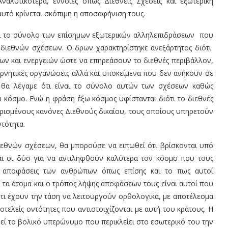
ναλυτικότερα, έννοιες όπως Διεθνείς Σχέσεις και εξωτερική
αυτό κρίνεται σκόπιμη η αποσαφήνιση τους.
λεί το σύνολο των επίσημων εξωτερικών αλληλεπιδράσεων που
 διεθνών σχέσεων. Ο δρων χαρακτηρίστηκε ανεξάρτητος διότι
ν και ενεργειών ώστε να επηρεάσουν το διεθνές περιβάλλον,
ερνητικές οργανώσεις αλλά και υποκείμενα που δεν ανήκουν σε
η θα λέγαμε ότι είναι το σύνολο αυτών των σχέσεων καθώς
ω κόσμο. Ενώ η φράση έξω κόσμος υφίστανται διότι το διεθνές
 ορισμένους κανόνες Διεθνούς δικαίου, τους οποίους υπηρετούν
ντότητα.
εθνών σχέσεων, θα μπορούσε να ειπωθεί ότι βρίσκονται υπό
 και οι δύο για να αντιληφθούν καλύτερα τον κόσμο που τους
ις αποφάσεις των ανθρώπων όπως επίσης και το πως αυτοί
ν τα άτομα και ο τρόπος λήψης αποφάσεων τους είναι αυτοί που
ότι έχουν την τάση να λειτουργούν ορθολογικά, με αποτέλεσμα
οτελείς οντότητες που αντιστοιχίζονται με αυτή του κράτους. Η
εί το βολικό υπερώνυμο που περικλείει στο εσωτερικό του την