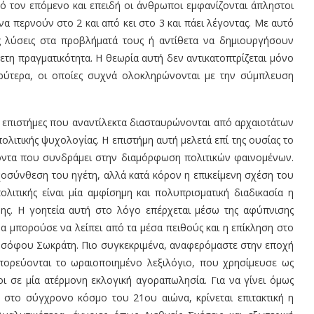
από τον επόμενο και επειδή οι άνθρωποι εμφανίζονται άπληστοι
να περνούν στο 2 και από κει στο 3 και πάει λέγοντας. Με αυτό
 λύσεις στα προβλήματά τους ή αντίθετα να δημιουργήσουν
ετη πραγματικότητα. Η θεωρία αυτή δεν αντικατοπτρίζεται μόνο
ευρύτερα, οι οποίες συχνά ολοκληρώνονται με την σύμπλευση
ύο επιστήμες που αναντίλεκτα διασταυρώνονται από αρχαιοτάτων
ολιτικής ψυχολογίας. Η επιστήμη αυτή μελετά επί της ουσίας το
οντα που συνδράμει στην διαμόρφωση πολιτικών φαινομένων.
χοσύνθεση του ηγέτη, αλλά κατά κόρον η επικείμενη σχέση του
ιτικής είναι μία αμφίσημη και πολυπρισματική διαδικασία η
ης. Η γοητεία αυτή στο λόγο επέρχεται μέσω της αφύπνισης
α μπορούσε να λείπει από τα μέσα πειθούς και η επίκληση στο
οσόφου Σωκράτη. Πιο συγκεκριμένα, αναφερόμαστε στην εποχή
ορεύονται το ωραιοποιημένο λεξιλόγιο, που χρησίμευσε ως
 σε μία ατέρμονη εκλογική αγοραπωλησία. Για να γίνει όμως
 στο σύγχρονο κόσμο του 21ου αιώνα, κρίνεται επιτακτική η