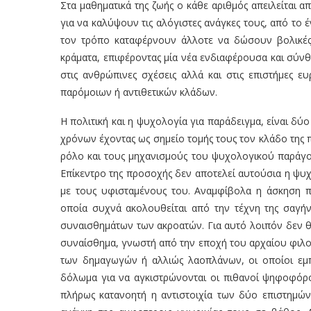
Στα μαθηματικά της ζωής ο κάθε αριθμός απειλείται 
για να καλύψουν τις αλόγιστες ανάγκες τους, από το έ
τον τρόπο καταφέρνουν άλλοτε να δώσουν βολικές
κράματα, επιφέροντας μία νέα ενδιαφέρουσα και σύνθ
στις ανθρώπινες σχέσεις αλλά και στις επιστήμες 
παρόμοιων ή αντιθετικών κλάδων.
Η πολιτική και η ψυχολογία για παράδειγμα, είναι δ
χρόνων έχοντας ως σημείο τομής τους τον κλάδο της π
ρόλο και τους μηχανισμούς του ψυχολογικού παράγ
Επίκεντρο της προσοχής δεν αποτελεί αυτούσια η ψυ
με τους υφισταμένους του. Αναμφίβολα η άσκηση πολ
οποία συχνά ακολουθείται από την τέχνη της σαγήν
συναισθημάτων των ακροατών. Για αυτό λοιπόν δεν θ
συναίσθημα, γνωστή από την εποχή του αρχαίου φιλ
των δημαγωγών ή αλλιώς λαοπλάνων, οι οποίοι εμπ
δόλωμα για να αγκιστρώνονται οι πιθανοί ψηφοφόροι
πλήρως κατανοητή η αντιστοιχία των δύο επιστημών