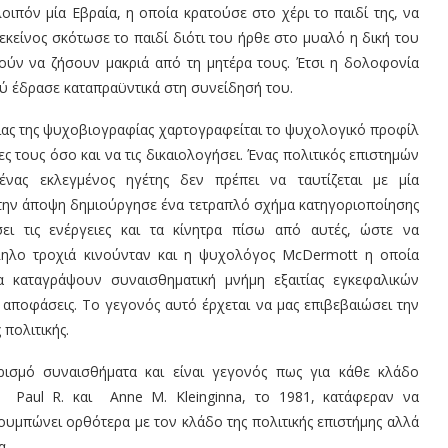
οιπόν μία Εβραία, η οποία κρατούσε στο χέρι το παιδί της, να
κείνος σκότωσε το παιδί διότι του ήρθε στο μυαλό η δική του
ορούν να ζήσουν μακριά από τη μητέρα τους. Έτσι η δολοφονία
ύ έδρασε καταπραϋντικά στη συνείδησή του.
ασίας της ψυχοβιογραφίας χαρτογραφείται το ψυχολογικό προφίλ
ς τους όσο και να τις δικαιολογήσει. Ένας πολιτικός επιστημών
ένας εκλεγμένος ηγέτης δεν πρέπει να ταυτίζεται με μία
την άποψη δημιούργησε ένα τετραπλό σχήμα κατηγοριοποίησης
ι τις ενέργειες και τα κίνητρα πίσω από αυτές, ώστε να
ληλο τροχιά κινούνταν και η ψυχολόγος McDermott η οποία
 καταγράψουν συναισθηματική μνήμη εξαιτίας εγκεφαλικών
αποφάσεις. Το γεγονός αυτό έρχεται να μας επιβεβαιώσει την
πολιτικής.
σμό συναισθήματα και είναι γεγονός πως για κάθε κλάδο
ι Paul R. και Anne M. Kleinginna, το 1981, κατάφεραν να
μπώνει ορθότερα με τον κλάδο της πολιτικής επιστήμης αλλά
α.