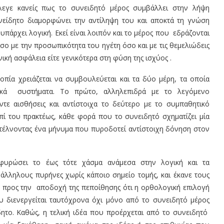
λεγε κανείς πως το συνειδητό μέρος συμβάλλει στην λήψη
είδητο διαμορφώνει την αντίληψη του και αποκτά τη γνώση
πάρχει λογική. Εκεί είναι λοιπόν και το μέρος που εδράζονται
όσο με την προσωπικότητα του ηγέτη όσο και με τις θεμελιώδεις
ική ασφάλεια είτε γενικότερα στη φύση της ισχύος .
οπία χρειάζεται να συμβουλεύεται και τα δύο μέρη, τα οποία
ρικά συστήματα. Το πρώτο, αλληλεπιδρά με το λεγόμενο
ντε αισθήσεις και αντίστοιχα το δεύτερο με το συμπαθητικό
πί του πρακτέως, κάθε φορά που το συνειδητό σχηματίζει μία
στέλνοντας ένα μήνυμα που πυροδοτεί αντίστοιχη δόνηση στον
φυρώσει το έως τότε χάσμα ανάμεσα στην λογική και τα
λληλους πυρήνες χωρίς κάποιο σημείο τομής, και έκανε τους
ως προς την αποδοχή της πεποίθησης ότι η ορθολογική επιλογή
υ διενεργείται ταυτόχρονα όχι μόνο από το συνειδητό μέρος
ητο. Καθώς, η τελική ιδέα που προέρχεται από το συνειδητό