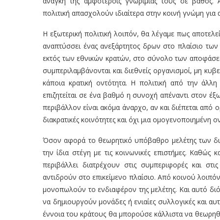
ανάγκη της αμφοτεροις γνωριμίας τους σε βάθος. Α
πολιτική απασχολούν ιδιαίτερα στην κοινή γνώμη για 
Η εξωτερική πολιτική λοιπόν, θα λέγαμε πως αποτε
αναπτύσσει ένας ανεξάρτητος δρων στο πλαίσιο των
εκτός των εθνικών κρατών, στο σύνολο των αποφάσεω
συμπεριλαμβάνονται και διεθνείς οργανισμοί, μη κυβ
κάποια κρατική οντότητα. Η πολιτική από την άλλ
επιζητείται σε ένα βαθμό η συνοχή απέναντι στον έξ
περιβάλλον είναι ακόμα άναρχο, αν και διέπεται από
διακρατικές κοινότητες και όχι μια ομογενοποιημένη ο
Όσον αφορά το θεωρητικό υπόβαθρο μελέτης των δι
την ίδια στέγη με τις κοινωνικές επιστήμες. Καθώς
περιβάλλει διατρέχουν στις συμπεριφορές και στ
αντιδρούν στο επικείμενο πλαίσιο. Από κοινού λοιπό
μονοπωλούν το ενδιαφέρον της μελέτης. Και αυτό δι
να δημιουργούν μονάδες ή ενιαίες συλλογικές και αυτ
έννοια του κράτους θα μπορούσε κάλλιστα να θεωρηθ