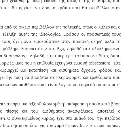
 μία ξεκάθαρη, σαφή εικόνα της ιδέας ή της επιθυμίας που
ικό και θα αρχίσει να δρα με τρόπο που θα συμβάλλει στην
από το οικείο περιβάλλον της πολιτικής, όπως ο Χίτλερ και ο
 εξέλιξη αυτής της ιδεολογίας. Εφόσον οι προσωπικές τους
 τους όχι μόνο εισακούστηκε στην πολιτική σκηνή αλλά το
 πρόβλημα ξεκινάει όταν στο Εgo, δηλαδή στο ολοκληρωμένο
αι δυσανάλογα. Δηλαδή, είτε υπερτερεί το υποσυνείδητο, όπου
ρφές, μιας που η επιθυμία έχει γίνει εμμονή (obsession) , είτε
υριαρχεί μια καταπίεση και αισθήματα άγχους, φόβου και
χει την τάση να βασίζεται σε πληροφορίες και ερεθίσματα που
μέσω των αισθήσεων και είναι λογικό να επηρεάζεται από αυτά
αι να πάρει μια “εξορθολογισμένη” απόφαση η οποία κατά βάση
ης πίεσης και του αισθήματος ανασφάλειας, αποτελεί ο
n. Ο συγκεκριμένος κύριος, έχει στο μυαλό του, την περίοδο
ν διότι ήταν υπαίτιοι για τον χαμό Γερμανίδων και των παιδιών