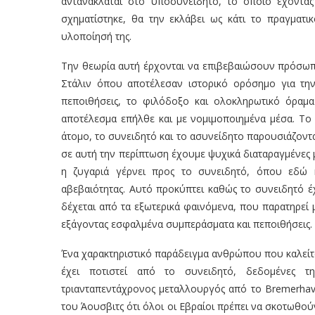
αντανακλάται στο υποσυνείδητο, το οποίο έχοντας
σχηματίστηκε, θα την εκλάβει ως κάτι το πραγματ
υλοποίησή της.
Την θεωρία αυτή έρχονται να επιβεβαιώσουν πρόσωπα 
Στάλιν όπου αποτέλεσαν ιστορικό ορόσημο για την
πεποιθήσεις, το φιλόδοξο και ολοκληρωτικό όραμα
αποτέλεσμα επήλθε και με νομιμοποιημένα μέσα. Το
άτομο, το συνειδητό και το ασυνείδητο παρουσιάζοντ
σε αυτή την περίπτωση έχουμε ψυχικά διαταραγμένες μο
η ζυγαριά γέρνει προς το συνειδητό, όπου εδώ κ
αβεβαιότητας. Αυτό προκύπτει καθώς το συνειδητό έ
δέχεται από τα εξωτερικά φαινόμενα, που παρατηρεί 
εξάγοντας εσφαλμένα συμπεράσματα και πεποιθήσεις.
Ένα χαρακτηριστικό παράδειγμα ανθρώπου που καλείτ
έχει ποτιστεί από το συνειδητό, δεδομένες τ
τριανταπεντάχρονος μεταλλουργός από το Bremerhave
του Άουσβιτς ότι όλοι οι Εβραίοι πρέπει να σκοτωθού