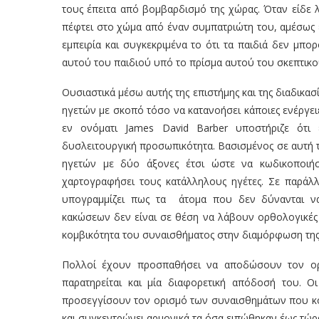
τους έπειτα από βομβαρδισμό της χώρας. Όταν είδε λ
πέφτει στο χώμα από έναν συμπατριώτη του, αμέσως ε
εμπειρία και συγκεκριμένα το ότι τα παιδιά δεν μπ
αυτού του παιδιού υπό το πρίσμα αυτού του σκεπτικο
Ουσιαστικά μέσω αυτής της επιστήμης και της διαδικ
ηγετών με σκοπό τόσο να κατανοήσει κάποιες ενέργειε
εν ονόματι James David Barber υποστήριζε ότι 
δυσλειτουργική προσωπικότητα. Βασισμένος σε αυτή 
ηγετών με δύο άξονες έτσι ώστε να κωδικοποιήσε
χαρτογραφήσει τους κατάλληλους ηγέτες. Σε παράλ
υπογραμμίζει πως τα άτομα που δεν δύνανται να
κακώσεων δεν είναι σε θέση να λάβουν ορθολογικές 
κομβικότητα του συναισθήματος στην διαμόρφωση της 
Πολλοί έχουν προσπαθήσει να αποδώσουν τον ορι
παρατηρείται και μία διαφορετική απόδοσή του. O
προσεγγίσουν τον ορισμό των συναισθημάτων που κου
και συγκεντρώνει αρμονικά τα όσα ειπώθηκαν έως τώρ