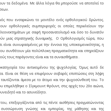
υν τα δεδομένα. Με άλλα λόγια θα μπορούσε να αποτελεί το
σεων.
μός που ενσαρκώνει το μοντέλο ενός ορθολογικού δρώντος.
ουν ορθολογικές συμπεριφορές οι οποίες περικλείουν την
λεονεκτημάτων με σαφή προσανατολισμό και όσο το δυνατόν
ούν μιας στρατηγικής δυναμικής. Ο Ορθολογισμός τώρα, που
ότι είναι συνυφασμένος με την έννοια της υποκειμενικότητας, η
ου συνθέτουν μία πολύπλοκη πραγματικότητα και επηρεάζουν
ύς τους παράγοντες είναι και τα συναισθήματα .
οκατηγορία του αντικειμένου της ψυχολογίας. Όμως αυτό δε
ητα. Είναι σε θέση να επιφέρουν σοβαρές επιπτώσεις στη λήψη
υ ταυτίζονται άμεσα με το άτομο και την ψυχοσύνθεσή του. Το
υ επιμελήθηκε ο Σίγκμουντ Φρόυντ, στις αρχές του 20ο αιώνα,
συνειδητό και το ασυνείδητο.
 του, επεξεργάζονται από τις πέντε αισθήσεις πραγματώνοντας
 συσσώρευση γνώσης και εμπειρίας, της μάθησης και της