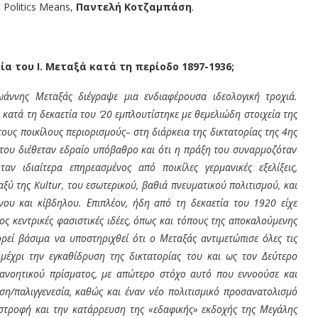
Politics Means,
Παντελή Κοτζαμπάση
.
α του Ι. Μεταξά κατά τη περίοδο 1897-1936;
ωάννης Μεταξάς διέγραψε μια ενδιαφέρουσα ιδεολογική τροχιά.
κατά τη δεκαετία του ’20 εμπλουτίστηκε με θεμελιώδη στοιχεία της
ους ποικίλους περιορισμούς– στη διάρκεια της δικτατορίας της 4
ης
ς του διέθεταν εδραίο υπόβαθρο και ότι η πράξη του συναρμοζόταν
ν ιδιαίτερα επηρεασμένος από ποικίλες γερμανικές εξελίξεις,
ταξύ της
Kultur
, του εσωτερικού, βαθιά πνευματικού πολιτισμού, και
νου και κίβδηλου. Επιπλέον, ήδη από τη δεκαετία του 1920 είχε
ος κεντρικές φασιστικές ιδέες, όπως και τόπους της αποκαλούμενης
εί βάσιμα να υποστηριχθεί ότι ο Μεταξάς αντιμετώπισε όλες τις
α μέχρι την εγκαθίδρυση της δικτατορίας του και ως τον Δεύτερο
ιανοητικού πρίσματος, με απώτερο στόχο αυτό που εννοούσε και
η/παλιγγενεσία, καθώς και έναν νέο πολιτισμικό προσανατολισμό
ταστροφή και την κατάρρευση της «εδαφικής» εκδοχής της Μεγάλης