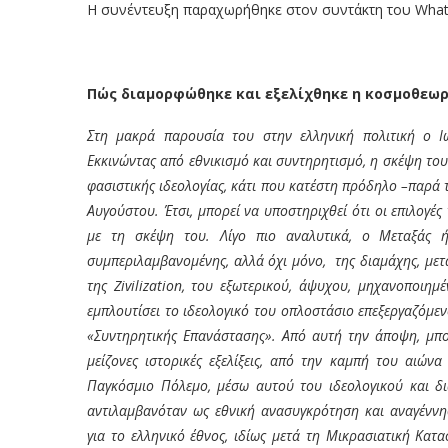
Η συνέντευξη παραχωρήθηκε στον συντάκτη του What 
Πώς διαμορφώθηκε και εξελίχθηκε η κοσμοθεωρί
Στη μακρά παρουσία του στην ελληνική πολιτική ο Ι
Εκκινώντας από εθνικισμό και συντηρητισμό, η σκέψη του 
φασιστικής ιδεολογίας, κάτι που κατέστη πρόδηλο –παρά τ
Αυγούστου. Έτσι, μπορεί να υποστηριχθεί ότι οι επιλογέ
με τη σκέψη του. Λίγο πιο αναλυτικά, ο Μεταξάς ήτα
συμπεριλαμβανομένης, αλλά όχι μόνο, της διαμάχης, με
της
Zivilization
, του εξωτερικού, άψυχου, μηχανοποιημέ
εμπλουτίσει το ιδεολογικό του οπλοστάσιο επεξεργαζόμεν
«Συντηρητικής Επανάστασης». Από αυτή την άποψη, μπορ
μείζονες ιστορικές εξελίξεις, από την καμπή του αιών
Παγκόσμιο Πόλεμο, μέσω αυτού του ιδεολογικού και δ
αντιλαμβανόταν ως εθνική ανασυγκρότηση και αναγέννησ
για το ελληνικό έθνος, ιδίως μετά τη Μικρασιατική Κα