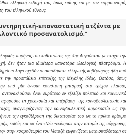
όθα» ελληνική εκδοχή του, όπως επίσης και με τον κομμουνισμό,
ση του ελληνικού έθνους.
υντηρητική-επαναστατική ατζέντα με
λλοντικό προσανατολισμό.”
ολογικός πυρήνας του καθεστώτος της 4
ης
Αυγούστου με στόχο την
χή, δεν ήταν μια ιδιαίτερα καινοτόμα ιδεολογική πλατφόρμα. Η
 δημόσιο λόγο σχεδόν οποιασδήποτε ελληνικής κυβέρνησης ήδη από
με την προσπάθεια επίτευξης της Μεγάλης Ιδέας. Ωστόσο, όπως
ην υπό μία έννοια κοινότοπη ρητορική στο τρέχον πλαίσιο,
ι αντανακλούσαν έναν ευρύτερο εν εξελίξει πολιτικό και κοινωνικό
ς αφορούσε τη χρεοκοπία και υπέρβαση της κοινοβουλευτικής και
ταξάς, αναγνωρίζοντας την κοινοβουλευτική δημοκρατία ως την
ήνευε την εγκαθίδρυση της δικτατορίας του ως το πρώτο κρίσιμο
μή», καθώς και ως ένα «Νέο Ξεκίνημα» στην ιστορία της σύγχρονης
ος» στην κοσμοθεωρία του Μεταξά εμφανίζεται μετριοπαθέστερη σε