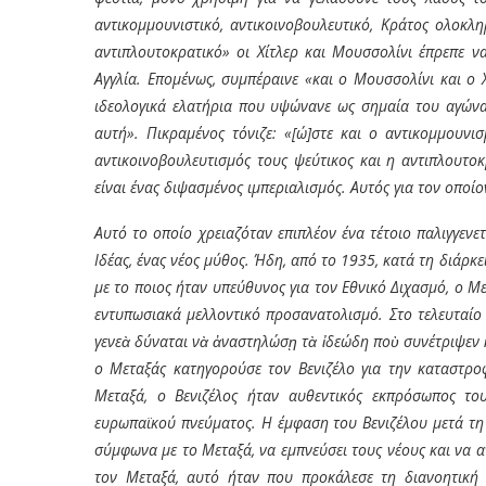
αντικομμουνιστικό, αντικοινοβουλευτικό, Κράτος ολοκλη
αντιπλουτοκρατικό» οι Χίτλερ και Μουσσολίνι έπρεπε ν
Αγγλία. Επομένως, συμπέραινε «και ο Μουσσολίνι και ο
ιδεολογικά ελατήρια που υψώνανε ως σημαία του αγώνα
αυτή». Πικραμένος τόνιζε: «[ώ]στε και ο αντικομμουνι
αντικοινοβουλευτισμός τους ψεύτικος και η αντιπλουτοκ
είναι ένας διψασμένος ιμπεριαλισμός. Αυτός για τον οπο
Αυτό το οποίο χρειαζόταν επιπλέον ένα τέτοιο παλιγγεν
Ιδέας, ένας νέος μύθος. Ήδη, από το 1935, κατά τη διάρκ
με το ποιος ήταν υπεύθυνος για τον Εθνικό Διχασμό, ο Μ
εντυπωσιακά μελλοντικό προσανατολισμό. Στο τελευταίο 
γενεὰ δύναται νὰ ἀναστηλώσῃ τὰ ἰδεώδη ποὺ συνέτριψεν 
ο Μεταξάς κατηγ
o
ρούσε τον Βενιζέλο για την καταστρο
Μεταξά, ο Βενιζέλος ήταν αυθεντικός εκπρόσωπος του
ευρωπαϊκού πνεύματος. Η έμφαση του Βενιζέλου μετά τη
σύμφωνα με το Μεταξά, να εμπνεύσει τους νέους και να αν
τον Μεταξά, αυτό ήταν που προκάλεσε τη διανοητική