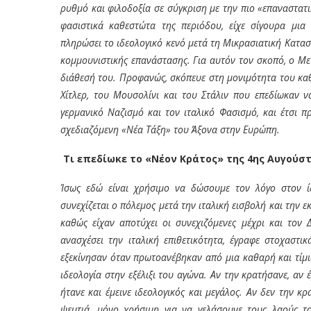
ρυθμό και φιλοδοξία σε σύγκριση με την πιο «επαναστατ
φασιστικά καθεστώτα της περιόδου, είχε σίγουρα μι
πληρώσει το ιδεολογικό κενό μετά τη Μικρασιατική Κατασ
κομμουνιστικής επανάστασης. Για αυτόν τον σκοπό, ο Με
διάθεσή του. Προφανώς, σκόπευε στη μονιμότητα του καθε
Χίτλερ, του Μουσολίνι και του Στάλιν που επεδίωκαν 
γερμανικό Ναζισμό και τον ιταλικό Φασισμό, και έτσι 
σχεδιαζόμενη «Νέα Τάξη» του Άξονα στην Ευρώπη.
Τι επεδίωκε το «Νέον Κράτος» της 4
ης
Αυγούστ
Ίσως εδώ είναι χρήσιμο να δώσουμε τον λόγο στον ί
συνεχίζεται ο πόλεμος μετά την ιταλική εισβολή και την 
καθώς είχαν αποτύχει οι συνεχιζόμενες μέχρι και τον 
ανασχέσει την ιταλική επιθετικότητα, έγραφε στοχαστικ
εξεκίνησαν όταν πρωτοανέβηκαν από μια καθαρή και τίμια
ιδεολογία στην εξέλιξι του αγώνα. Αν την κρατήσανε, αν 
ήτανε και έμεινε ιδεολογικός και μεγάλος. Αν δεν την κρ
ψευτιά, μόνο χρήσιμη για να γελάσουνε τους λαούς τ