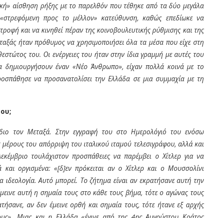
ική» αίσθηση ρήξης με το παρελθόν που τέθηκε από τα δύο μεγάλα
α «στρεφόμενη προς το μέλλον» κατεύθυνση, καθώς επεδίωκε να
τροφή και να κινηθεί πέραν της κοινοβουλευτικής ρύθμισης και της
ταξάς ήταν πρόθυμος να χρησιμοποιήσει όλα τα μέσα που είχε στη
στώτος του. Οι ενέργειες του ήταν στην ίδια γραμμή με αυτές του
να δημιουργήσουν έναν «Νέο Άνθρωπο», είχαν πολλά κοινά με το
προσπάθησε να προσανατολίσει την Ελλάδα σε μια συμμαχία με τη
ου;
διο τον Μεταξά. Στην εγγραφή του στο Ημερολόγιό του ενόσω
εκ μέρους του απόρριψη του ιταλικού ιταμού τελεσιγράφου, αλλά και
Δεκέμβριο τουλάχιστον προσπάθειες να παρέμβει ο Χίτλερ για να
ά και οργισμένα: «[δ]εν πρόκειται αν ο Χίτλερ και ο Μουσσολίνι
 ιδεολογία. Αυτό μπορεί. Το ζήτημα είναι αν εκρατήσανε αυτή την
έμεινε αυτή η σημαία τους στο κάθε τους βήμα, τότε ο αγώνας τους
ατήσανε, αν δεν έμεινε ορθή και σημαία τους, τότε ήτανε εξ αρχής
ους». Μιας και η Ελλάδα «έγινε από της 4
ης
Αυγούστου Κράτος