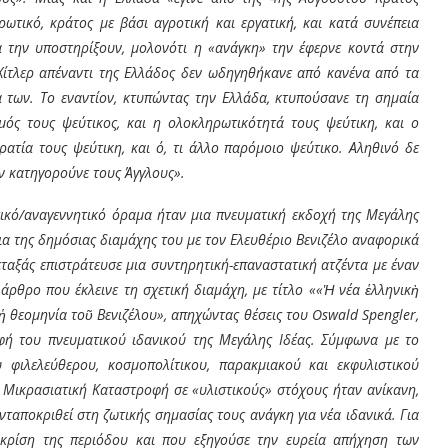
ρωτικό, κράτος με βάσι αγροτική και εργατική, και κατά συνέπεια
α την υποστηρίξουν, μολονότι η «ανάγκη» την έφερνε κοντά στην
 Χίτλερ απέναντι της Ελλάδος δεν ωδηγηθήκανε από κανένα από τα
 των. Το εναντίον, κτυπώντας την Ελλάδα, κτυπούσανε τη σημαία
σμός τους ψεύτικος, και η ολοκληρωτικότητά τους ψεύτικη, και ο
ρατία τους ψεύτικη, και ό, τι άλλο παρόμοιο ψεύτικο. Αληθινό δε
ίον κατηγορούνε τους Άγγλους».
ετικό/αναγεννητικό όραμα ήταν μια πνευματική εκδοχή της Μεγάλης
εια της δημόσιας διαμάχης του με τον Ελευθέριο Βενιζέλο αναφορικά
εταξάς επιστράτευσε μια συντηρητική-επαναστατική ατζέντα με έναν
άρθρο που έκλεινε τη σχετική διαμάχη, με τίτλο ««Ἡ νέα ἑλληνικὴ
ἡ θεομηνία τοῦ Βενιζέλου», απηχώντας θέσεις του
Oswald
Spengler
,
φή του πνευματικού ιδανικού της Μεγάλης Ιδέας. Σύμφωνα με το
 φιλελεύθερου, κοσμοπολίτικου, παρακμιακού και εκφυλιστικού
 Μικρασιατική Καταστροφή σε «υλιστικούς» στόχους ήταν ανίκανη,
ταποκριθεί στη ζωτικής σημασίας τους ανάγκη για νέα ιδανικά. Για
 κρίση της περιόδου και που εξηγούσε την ευρεία απήχηση των