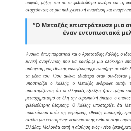
σαφούς ρήξης του με το φιλελεύθερο πνεύμα και τη «ν
στοχεύοντας σε μια παλιγγενετική ανανέωση και αναγέννη
“Ο
Μεταξάς επιστράτευσε μια σ
έναν εντυπωσιακά με
Φυσικά, όπως παρατηρεί και ο Αριστοτέλης Καλλής, ο ιδε
εθνική αναγέννηση που θα καθόριζε μια ολόκληρη επο
υπόσχεση μιας εθνικής «αναγέννησης» ενυπήρχε σε κάθε
τα μέσα του 19
ου
αιώνα, ιδιαίτερα όταν συνδεόταν 
υποστηρίζει ο Καλλής, ο Μεταξάς ενέγραφε αυτήν τ
υποστηρίζοντας ότι οι ελληνικές εξελίξεις ήταν τμήμα κα
μετασχηματισμό σε όλη την ευρωπαϊκή ήπειρο, ο οποίο
φιλελεύθερης θέσμισης. Ο Καλλής υποστηρίζει ότι Με
πρωτεύουσα αιτία της φερόμενης εθνικής παρακμής, ερμ
στάδιο μια εκτεταμένης «επανάστασης ενάντια στην παρακ
Ελλάδας. Μολονότι αυτή η αίσθηση ενός «νέου ξεκινήματ