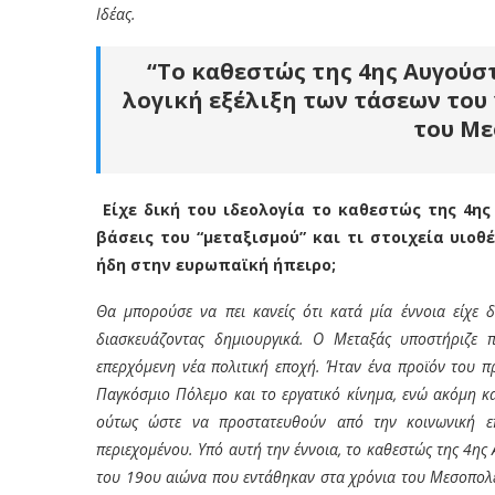
Ιδέας.
“Τ
ο καθεστώς της 4
ης
Αυγούστ
λογική εξέλιξη των τάσεων του 
του Με
Είχε δική του ιδεολογία το καθεστώς της 4
ης
βάσεις του “μεταξισμού” και τι στοιχεία υι
ήδη στην ευρωπαϊκή ήπειρο;
Θα μπορούσε να πει κανείς ότι κατά μία έννοια είχε 
διασκευάζοντας δημιουργικά. Ο Μεταξάς υποστήριζε 
επερχόμενη νέα πολιτική εποχή. Ήταν ένα προϊόν του π
Παγκόσμιο Πόλεμο και το εργατικό κίνημα, ενώ ακόμη κ
ούτως ώστε να προστατευθούν από την κοινωνική επα
περιεχομένου. Υπό αυτή την έννοια, το καθεστώς της 4
ης
Α
του 19
ου
αιώνα που εντάθηκαν στα χρόνια του Μεσοπολέ