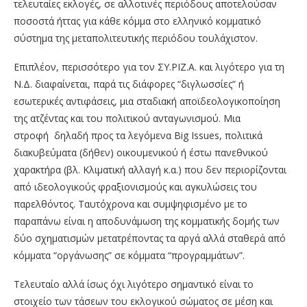
τελευταίες εκλογές, σε αλλοτινές περιόδους αποτελούσαν
ποσοστά ήττας για κάθε κόμμα στο ελληνικό κομματικό
σύστημα της μεταπολιτευτικής περιόδου τουλάχιστον.
Επιπλέον, περισσότερο για τον ΣΥ.ΡΙΖ.Α. και λιγότερο για τη
Ν.Δ. διαφαίνεται, παρά τις διάφορες “διγλωσσίες” ή
εσωτερικές αντιφάσεις, μια σταδιακή αποϊδεολογικοποίηση
της ατζέντας και του πολιτικού ανταγωνισμού. Μια
στροφή δηλαδή προς τα λεγόμενα Big Issues, πολιτικά
διακυβεύματα (δήθεν) οικουμενικού ή έστω πανεθνικού
χαρακτήρα (βλ. Κλιματική αλλαγή κ.α.) που δεν περιορίζονται
από ιδεολογικούς φραξιονισμούς και αγκυλώσεις του
παρελθόντος. Ταυτόχρονα και συμψηφισμένο με το
παραπάνω είναι η αποδυνάμωση της κομματικής δομής των
δύο σχηματισμών μετατρέποντας τα αργά αλλά σταθερά από
κόμματα “οργάνωσης” σε κόμματα “προγραμμάτων”.
Τελευταίο αλλά ίσως όχι λιγότερο σημαντικό είναι το
στοιχείο των τάσεων του εκλογικού σώματος σε μέση και