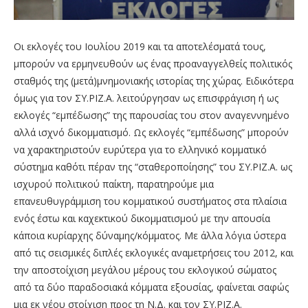
Οι εκλογές του Ιουλίου 2019 και τα αποτελέσματά τους,
μπορούν να ερμηνευθούν ως ένας προαναγγελθείς πολιτικός
σταθμός της (μετά)μνημονιακής ιστορίας της χώρας. Ειδικότερα
όμως για τον ΣΥ.ΡΙΖ.Α. λειτούργησαν ως επισφράγιση ή ως
εκλογές “εμπέδωσης” της παρουσίας του στον αναγεννημένο
αλλά ισχνό δικομματισμό. Ως εκλογές “εμπέδωσης” μπορούν
να χαρακτηριστούν ευρύτερα για το ελληνικό κομματικό
σύστημα καθότι πέραν της “σταθεροποίησης” του ΣΥ.ΡΙΖ.Α. ως
ισχυρού πολιτικού παίκτη, παρατηρούμε μια
επανευθυγράμμιση του κομματικού συστήματος στα πλαίσια
ενός έστω και καχεκτικού δικομματισμού με την απουσία
κάποια κυρίαρχης δύναμης/κόμματος. Με άλλα λόγια ύστερα
από τις σεισμικές διπλές εκλογικές αναμετρήσεις του 2012, και
την αποστοίχιση μεγάλου μέρους του εκλογικού σώματος
από τα δύο παραδοσιακά κόμματα εξουσίας, φαίνεται σαφώς
μια εκ νέου στοίχιση προς τη Ν.Δ. και τον ΣΥ.ΡΙΖ.Α.