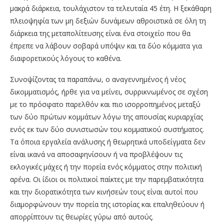
μακρά διάρκεια, τουλάχιστον τα τελευταία 45 έτη. Η ξεκάθαρη
πλειοψηφία των μη δεξιών δυνάμεων αθροιστικά σε όλη τη
διάρκεια της μεταπολίτευσης είναι ένα στοιχείο που θα
έπρεπε να λάβουν σοβαρά υπόψιν και τα δύο κόμματα για
διαφορετικούς λόγους το καθένα.
Συνοψίζοντας τα παραπάνω, ο αναγεννημένος ή νέος
δικομματισμός, ήρθε για να μείνει, συρρικνωμένος σε σχέση
με το πρόσφατο παρελθόν και πιο ισορροπημένος μεταξύ
των δύο πρώτων κομμάτων λόγω της απουσίας κυριαρχίας
ενός εκ των δύο συνιστωσών του κομματικού συστήματος.
Τα όποια εργαλεία ανάλυσης ή θεωρητικά υποδείγματα δεν
είναι ικανά να αποσαφηνίσουν ή να προβλέψουν τις
εκλογικές μάχες ή την πορεία ενός κόμματος στην πολιτική
αρένα. Οι ίδιοι οι πολιτικοί παίκτες με την παρεμβατικότητα
και την διορατικότητα των κινήσεών τους είναι αυτοί που
διαμορφώνουν την πορεία της ιστορίας και επαληθεύουν ή
απορρίπτουν τις θεωρίες γύρω από αυτούς.