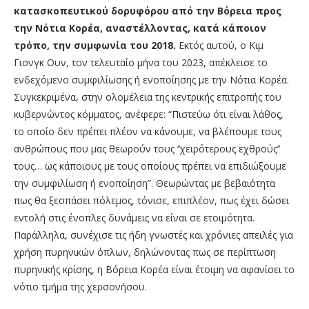
κατασκοπευτικού δορυφόρου από την Βόρεια προς
την Νότια Κορέα, αναστέλλοντας, κατά κάποιον
τρόπο, την συμφωνία του 2018.
Εκτός αυτού, ο Κιμ
Γιονγκ Ουν, τον τελευταίο μήνα του 2023, απέκλεισε το
ενδεχόμενο συμφιλίωσης ή ενοποίησης με την Νότια Κορέα.
Συγκεκριμένα, στην ολομέλεια της κεντρικής επιτροπής του
κυβερνώντος κόμματος, ανέφερε: “Πιστεύω ότι είναι λάθος,
το οποίο δεν πρέπει πλέον να κάνουμε, να βλέπουμε τους
ανθρώπους που μας θεωρούν τους ‘’χειρότερους εχθρούς’’
τους… ως κάποιους με τους οποίους πρέπει να επιδιώξουμε
την συμφιλίωση ή ενοποίηση”. Θεωρώντας με βεβαιότητα
πως θα ξεσπάσει πόλεμος, τόνισε, επιπλέον, πως έχει δώσει
εντολή στις ένοπλες δυνάμεις να είναι σε ετοιμότητα.
Παράλληλα, συνέχισε τις ήδη γνωστές και χρόνιες απειλές για
χρήση πυρηνικών όπλων, δηλώνοντας πως σε περίπτωση
πυρηνικής κρίσης, η Βόρεια Κορέα είναι έτοιμη να αφανίσει το
νότιο τμήμα της χερσονήσου.