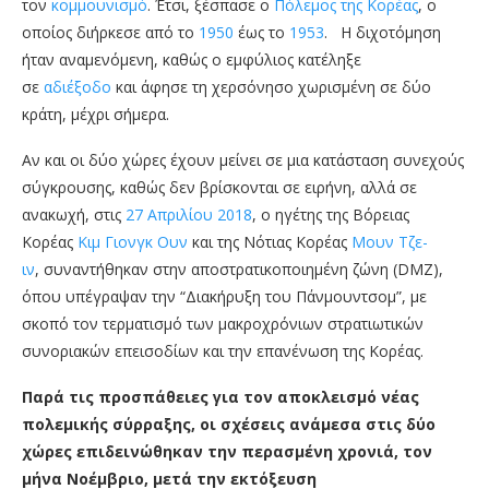
τον
κομμουνισμό
. Έτσι, ξέσπασε ο
Πόλεμος της Κορέας
, ο
οποίος διήρκεσε από το
1950
έως το
1953
. Η διχοτόμηση
ήταν αναμενόμενη, καθώς ο εμφύλιος κατέληξε
σε
αδιέξοδο
και άφησε τη χερσόνησο χωρισμένη σε δύο
κράτη, μέχρι σήμερα.
Αν και οι δύο χώρες έχουν μείνει σε μια κατάσταση συνεχούς
σύγκρουσης, καθώς δεν βρίσκονται σε ειρήνη, αλλά σε
ανακωχή, στις
27 Απριλίου
2018
, ο ηγέτης της Βόρειας
Κορέας
Κιμ
Γιονγκ Ουν
και της Νότιας Κορέας
Μουν Τζε-
ιν
, συναντήθηκαν στην αποστρατικοποιημένη ζώνη (DMZ),
όπου υπέγραψαν την “Διακήρυξη του Πάνμουντσομ”, με
σκοπό τον τερματισμό των μακροχρόνιων στρατιωτικών
συνοριακών επεισοδίων και την επανένωση της Κορέας.
Παρά τις προσπάθειες για τον αποκλεισμό νέας
πολεμικής σύρραξης, οι σχέσεις ανάμεσα στις δύο
χώρες επιδεινώθηκαν την περασμένη χρονιά, τον
μήνα Νοέμβριο, μετά την εκτόξευση