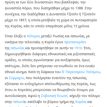
πρώτη εκ των δύο δυναστειών που βασίλεψαν, την
Δυναστεία Κόριο, που διατηρήθηκε μέχρι το 1388. Στην
συνέχεια, την διαδέχθηκε η Δυναστεία Τζεσόν ή Τζοσεόν
μέχρι το 1897, η οποία μετέβαλε τη χώρα σε Αυτοκρατορία
της Κορέας, κάτι το οποίο επικράτησε μόλις 13 χρόνια.
Όταν έληξε ο
πόλεμος
μεταξύ Ρωσίας και Ιαπωνίας, με
νικήτρια την τελευταία, η Κορέα έγινε
προτεκτοράτο
της
Ιαπωνίας
και προσαρτήθηκε σε αυτήν το
1910
. Έτσι,
δημιουργήθηκαν διάφορες εθνικιστικές και ριζοσπαστικές
ομάδες, οι οποίες αγωνίστηκαν για ανεξαρτησία, όμως
απέτυχαν, διότι δεν μπόρεσαν να ενωθούν σε ένα ενιαίο
εθνικό κίνημα. Κατά τη διάρκεια του
Β’ Παγκοσμίου Πολέμου
,
οι
Σύμμαχοι
, που πολέμησαν εναντίον της Ιαπωνίας,
εξέτασαν το ενδεχόμενο απελευθέρωσης της Κορέας, έως
ότου οι Κορεάτες μπορούσαν να θεωρηθούν έτοιμοι για
αυτοδιοίκηση. Αφού η
Σοβιετική Ένωση
-κήρυξε τον πόλεμο
στην
Ιαπωνί
α- κατέλαβε το βόρειο τμήμα της
Κορέας
και