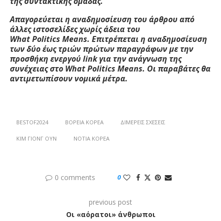
της συντακτικής ομάδας.
Απαγορεύεται η αναδημοσίευση του άρθρου από
άλλες ιστοσελίδες χωρίς άδεια του
W
hat
Politics
M
eans
. Επιτρέπεται η αναδημοσίευση
των δύο έως τριών πρώτων παραγράφων με την
προσθήκη ενεργού
link
για την ανάγνωση της
συνέχειας στο W
hat
Politics
M
eans
. Οι παραβάτες θα
αντιμετωπίσουν νομικά μέτρα.
BESTOF2024
ΒΌΡΕΙΑ ΚΟΡΈΑ
ΔΙΜΕΡΕΊΣ ΣΧΈΣΕΙΣ
ΚΙΜ ΓΙΟΝΓ ΟΥΝ
ΝΌΤΙΑ ΚΟΡΈΑ
0 comments
0
previous post
Οι «αόρατοι» άνθρωποι