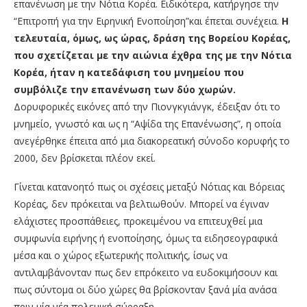
επανένωση με την Νότια Κορέα. Ειδικότερα, κατήργησε την
“Επιτροπή για την Ειρηνική Ενοποίηση”και έπεται συνέχεια.
Η
τελευταία, όμως, ως ώρας, δράση της Βορείου Κορέας,
που σχετίζεται με την αιώνια έχθρα της με την Νότια
Κορέα, ήταν η κατεδάφιση του μνημείου που
συμβόλιζε την επανένωση των δύο χωρών.
Δορυφορικές εικόνες από την Πιονγκγιάνγκ, έδειξαν ότι το
μνημείο, γνωστό και ως η “Αψίδα της Επανένωσης”, η οποία
ανεγέρθηκε έπειτα από μια διακορεατική σύνοδο κορυφής το
2000, δεν βρίσκεται πλέον εκεί.
Γίνεται κατανοητό πως οι σχέσεις μεταξύ Νότιας και Βόρειας
Κορέας, δεν πρόκειται να βελτιωθούν. Μπορεί να έγιναν
ελάχιστες προσπάθειες, προκειμένου να επιτευχθεί μια
συμφωνία ειρήνης ή ενοποίησης, όμως τα ειδησεογραφικά
μέσα και ο χώρος εξωτερικής πολιτικής, ίσως να
αντιλαμβάνονταν πως δεν επρόκειτο να ευδοκιμήσουν και
πως σύντομα οι δύο χώρες θα βρίσκονταν ξανά μία ανάσα
πριν μία νέα πολεμική σύρραξη.