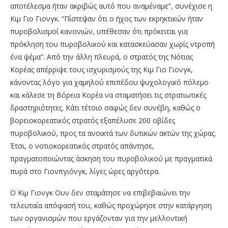
αποτέλεσμα ήταν ακριβώς αυτό που αναμέναμε”, συνέχισε η
Κιμ Γιο Γιονγκ. “Πίστεψαν ότι ο ήχος των εκρηκτικών ήταν
πυροβολισμοί κανονιών, υπέθεσαν ότι πρόκειται για
πρόκληση του πυροβολικού και κατασκεύασαν χωρίς ντροπή
ένα ψέμα”. Από την άλλη πλευρά, ο στρατός της Νότιας
Κορέας απέρριψε τους ισχυρισμούς της Κιμ Γιο Γιονγκ,
κάνοντας λόγο για χαμηλού επιπέδου ψυχολογικό πόλεμο
και κάλεσε τη Βόρεια Κορέα να σταματήσει τις στρατιωτικές
δραστηριότητες. Κάτι τέτοιο σαφώς δεν συνέβη, καθώς ο
βορειοκορεατικός στρατός εξαπέλυσε 200 οβίδες
πυροβολικού, προς τα ανοικτά των δυτικών ακτών της χώρας.
Έτσι, ο νοτιοκορεατικός στρατός απάντησε,
πραγματοποιώντας άσκηση του πυροβολικού με πραγματικά
πυρά στο Γιονπγιόνγκ, λίγες ώρες αργότερα.
Ο Κιμ Γιονγκ Ουν δεν σταμάτησε να επιβεβαιώνει την
τελευταία απόφασή του, καθώς προχώρησε στην κατάργηση
των οργανισμών που εργάζονταν για την μελλοντική