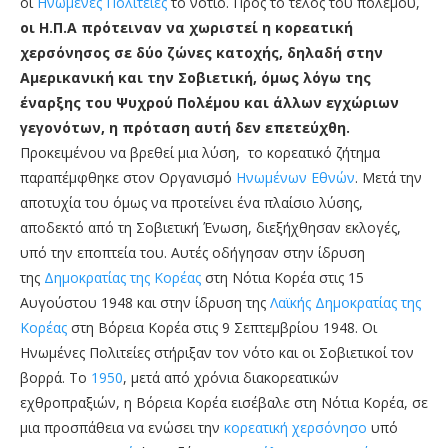
οι
Ηνωμένες Πολιτείες
το νότιο. Προς το τέλος του πολέμου,
οι Η.Π.Α πρότειναν να χωριστεί η κορεατική
χερσόνησος σε δύο ζώνες κατοχής, δηλαδή στην
Αμερικανική και την Σοβιετική, όμως λόγω της
έναρξης του Ψυχρού Πολέμου και άλλων εγχώριων
γεγονότων, η πρόταση αυτή δεν επετεύχθη.
Προκειμένου να βρεθεί μια λύση, το κορεατικό ζήτημα
παραπέμφθηκε στον Οργανισμό
Ηνωμένων Εθνών
. Μετά την
αποτυχία του όμως να προτείνει ένα πλαίσιο λύσης,
αποδεκτό από τη Σοβιετική Ένωση, διεξήχθησαν εκλογές,
υπό την εποπτεία του. Αυτές οδήγησαν στην ίδρυση
της
Δημοκρατίας της Κορέας
στη Νότια Κορέα στις 15
Αυγούστου 1948 και στην ίδρυση της
Λαϊκής Δημοκρατίας της
Κορέας
στη Βόρεια Κορέα στις 9 Σεπτεμβρίου 1948. Οι
Ηνωμένες Πολιτείες στήριξαν τον νότο και οι Σοβιετικοί τον
βορρά. Το
1950
, μετά από χρόνια διακορεατικών
εχθροπραξιών, η Βόρεια Κορέα εισέβαλε στη Νότια Κορέα, σε
μια προσπάθεια να ενώσει την
κορεατική χερσόνησο
υπό