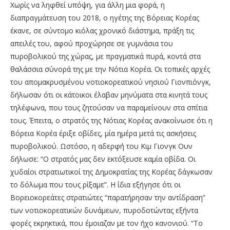
Χωρίς να ληφθεί υπόψη, για άλλη μια φορά, η
διαπραγμάτευση του 2018, ο ηγέτης της Βόρειας Κορέας
έκανε, σε σύντομο κιόλας χρονικό διάστημα, πράξη τις
απειλές του, αφού προχώρησε σε γυμνάσια του
πυροβολικού της χώρας, με πραγματικά πυρά, κοντά στα
θαλάσσια σύνορά της με την Νότια Κορέα. Οι τοπικές αρχές
του απομακρυσμένου νοτιοκορεατικού νησιού Γιονπιόνγκ,
δήλωσαν ότι οι κάτοικοι έλαβαν μηνύματα στα κινητά τους
τηλέφωνα, που τους ζητούσαν να παραμείνουν στα σπίτια
τους. Έπειτα, ο στρατός της Νότιας Κορέας ανακοίνωσε ότι η
Βόρεια Κορέα έριξε οβίδες, μία ημέρα μετά τις ασκήσεις
πυροβολικού. Ωστόσο, η αδερφή του Κιμ Γιονγκ Ουν
δήλωσε: “Ο στρατός μας δεν εκτόξευσε καμία οβίδα. Οι
χυδαίοι στρατιωτικοί της Δημοκρατίας της Κορέας δάγκωσαν
το δόλωμα που τους ρίξαμε”. Η ίδια εξήγησε ότι οι
Βορειοκορεάτες στρατιώτες “παρατήρησαν την αντίδραση”
των νοτιοκορεατικών δυνάμεων, πυροδοτώντας εξήντα
φορές εκρηκτικά, που έμοιαζαν με τον ήχο κανονιού. “Το