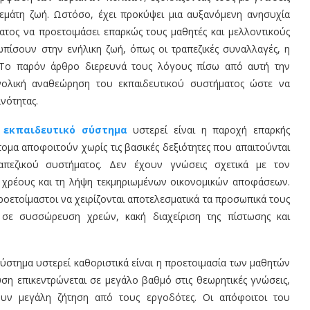
ι γεμάτη ζωή. Ωστόσο, έχει προκύψει μια αυξανόμενη ανησυχία
ματος να προετοιμάσει επαρκώς τους μαθητές και μελλοντικούς
τωπίσουν στην ενήλικη ζωή, όπως οι τραπεζικές συναλλαγές, η
. Το παρόν άρθρο διερευνά τους λόγους πίσω από αυτή την
υνολική αναθεώρηση του εκπαιδευτικού συστήματος ώστε να
ινότητας.
ο
εκπαιδευτικό σύστημα
υστερεί είναι η παροχή επαρκής
τομα αποφοιτούν χωρίς τις βασικές δεξιότητες που απαιτούνται
απεζικού συστήματος. Δεν έχουν γνώσεις σχετικά με τον
υ χρέους και τη λήψη τεκμηριωμένων οικονομικών αποφάσεων.
ροετοίμαστοι να χειρίζονται αποτελεσματικά τα προσωπικά τους
 σε συσσώρευση χρεών, κακή διαχείριση της πίστωσης και
σύστημα υστερεί καθοριστικά είναι η προετοιμασία των μαθητών
υση επικεντρώνεται σε μεγάλο βαθμό στις θεωρητικές γνώσεις,
χουν μεγάλη ζήτηση από τους εργοδότες. Οι απόφοιτοι του