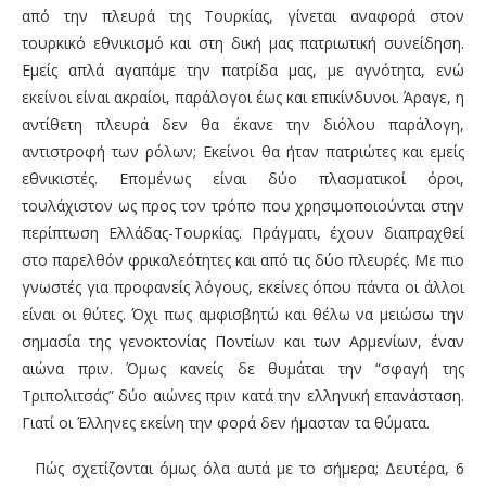
από την πλευρά της Τουρκίας, γίνεται αναφορά στον
τουρκικό εθνικισμό και στη δική μας πατριωτική συνείδηση.
Εμείς απλά αγαπάμε την πατρίδα μας, με αγνότητα, ενώ
εκείνοι είναι ακραίοι, παράλογοι έως και επικίνδυνοι. Άραγε, η
αντίθετη πλευρά δεν θα έκανε την διόλου παράλογη,
αντιστροφή των ρόλων; Εκείνοι θα ήταν πατριώτες και εμείς
εθνικιστές. Επομένως είναι δύο πλασματικοί όροι,
τουλάχιστον ως προς τον τρόπο που χρησιμοποιούνται στην
περίπτωση Ελλάδας-Τουρκίας. Πράγματι, έχουν διαπραχθεί
στο παρελθόν φρικαλεότητες και από τις δύο πλευρές. Με πιο
γνωστές για προφανείς λόγους, εκείνες όπου πάντα οι άλλοι
είναι οι θύτες. Όχι πως αμφισβητώ και θέλω να μειώσω την
σημασία της γενοκτονίας Ποντίων και των Αρμενίων, έναν
αιώνα πριν. Όμως κανείς δε θυμάται την “σφαγή της
Τριπολιτσάς” δύο αιώνες πριν κατά την ελληνική επανάσταση.
Γιατί οι Έλληνες εκείνη την φορά δεν ήμασταν τα θύματα.
Πώς σχετίζονται όμως όλα αυτά με το σήμερα; Δευτέρα, 6