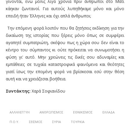
γίνονται, ενώ μόλις λίγα χρόνια πριν άνθρωποι στο Μάτι
κάηκαν ζωντανοί. Για αυτούς λυπηθήκαμε μόνο και μόνο
επειδή ήταν Έλληνες και όχι απλά άνθρωποι;
Την επόμενη φορά λοιπόν που θα ζητήσεις εκδίκηση για την
δικαίωση της ιστορίας που ξέρεις μόνο όπως σε συμφέρει
αγαπητέ συμπατριώτη, σκέψου πως η χώρα σου δεν είναι το
κέντρο του σύμπαντος κι ούτε πρόκειται να συνωμοτήσει η
φύση γι’ αυτό. Μην χρεώνεις τις δικές σου αδυναμίες και
εμπάθειες σε τυχαία καταστροφικά φαινόμενα και θεότητες
γιατί ίσως την επομένη φορά να βρίσκεσαι εσύ στην θέση
αυτή και να χρειάζεσαι βοήθεια.
Συντάκτης:
Χαρά Σοφιανίδου
ΑΛΛΗΛΕΓΓΎΗ
ΑΝΘΡΩΠΙΣΜΌΣ
ΕΘΝΙΚΙΣΜΌΣ
ΕΛΛΆΔΑ
Π.Ο.Υ.
ΣΕΙΣΜΌΣ
ΣΥΡΊΑ
ΤΟΥΡΚΊΑ