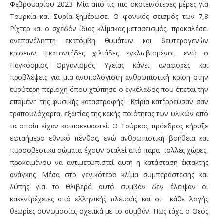
Φεβρουαρίου 2023. Μία από τις πιο σκοτεινότερες μέρες για
Τουρκία και Συρία ξημέρωσε. Ο φονικός σεισμός των 7,8
Ρίχτερ και ο σχεδόν ίδιας κλίμακας μετασεισμός, προκαλέσει
ανεπανάληπτη εκατόμβη θυμάτων και δευτερογενών
κρίσεων. Εκατοντάδες χιλιάδες εγκλωβισμένοι, ενώ ο
Παγκόσμιος Οργανισμός Υγείας κάνει αναφορές και
προβλέψεις για μια ανυπολόγιστη ανθρωπιστική κρίση στην
ευρύτερη περιοχή όπου χτύπησε ο εγκέλαδος που έπεται την
επομένη της φυσικής καταστροφής . Κτίρια κατέρρευσαν σαν
τραπουλόχαρτα, εξαιτίας της κακής ποιότητας των υλικών από
τα οποία είχαν κατασκευαστεί. Ο Τούρκος πρόεδρος κήρυξε
εφταήμερο εθνικό πένθος, ενώ ανθρωπιστική βοήθεια και
πυροσβεστικά σώματα έχουν σταλεί από πάρα πολλές χώρες,
προκειμένου να αντιμετωπιστεί αυτή η κατάσταση έκτακτης
ανάγκης. Μέσα στο γενικότερο κλίμα συμπαράστασης και
λύπης για το θλιβερό αυτό συμβάν δεν έλειψαν οι
κακεντρέχειες από ελληνικής πλευράς και οι κάθε λογής
θεωρίες συνωμοσίας σχετικά με το συμβάν. Πως τάχα ο Θεός