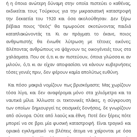
ή η όποια ανώτερη δύναμη στην οποία πιστεύει ο καθένας,
εκδικείται τους Τούρκους για την μικρασιατική καταστροφή
την δεκαετία του 1920 και όσα ακολούθησαν. Δεν ξέρω
βέβαια ποιος “Θεός” θα τιμωρούσε σκοτώνοντας παιδιά
καταπλακώνοντάς τα. Κι αν πράγματι το έκανε, ποιος
ανθρωπιστής θα ένιωθε λύτρωση με τέτοιες εικόνες;
Βλέποντας ανθρώπους να ψάχνουν τις οικογένειές τους στα
χαλάσματα. Που σε ό,τι κι αν πιστεύουν, όποια γλώσσα κι αν
μιλούν, ό,τι κι αν είχαν αποφασίσει να κάνουν κυβερνήσεις
τόσες γενιές πριν, δεν φέρουν καμία απολύτως ευθύνη.
Και πόσο μακριά νομίζουν πως βρισκόμαστε; Μας χωρίζουν
τόσα λίγα, και δεν αναφέρομαι μόνο στα χιλιόμετρα και τα
ναυτικά μίλια. Άλλωστε οι τεκτονικές πλάκες, η σύγκρουση
των οποίων δημιουργεί τις σεισμικές δονήσεις, δε γνωρίζουν
από σύνορα. Ούτε από λαούς και έθνη. Ποτέ δεν ξέρεις πότε
μπορεί να σε βρει μία φυσική καταστροφή. Είναι τραγικό και
οριακά εγκληματικό να βλέπεις άτομα να χαίρονται με όσα