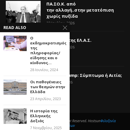
ΠΑ.ΣΟ.Κ. από
την αλλαγή..στην μετατόπιση
χωρίς πυξίδα
23 Ιουλίου, 2026
READ ALSO
Ο
Η Ελπίδα της ΕΛ.Α.Σ.
εκδημοκρατισμός
14 Ιουνίου, 2026
της
πληροφορίας/
είδησης και ο
κίνδυνος...
28 Ιουνίου, 2024
Donald Trump: Σύμπτωμα ή Αιτία;
Οι παθογένειες
6 Ιουνίου, 2026
των θεσμών στην
Ελλάδα
23 Απριλίου, 2023
Η ιστορία της
Ελληνικής
Δεξιάς
@2025- What Politics Means All Right Reserved. Hostsun
Φιλοξενία
ιστοσελίδων
7 Νοεμβρίου, 2025