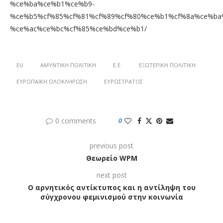
%ce%ba%ce%b1%ce%b9-
%ce%b5%cf%85%cf%81%cf%89%cf%80%ce%b1%cf%8a%ce%ba
%ce%ac%ce%bc%cf%85%ce%bd%ce%b1/
EU
ΑΜΥΝΤΙΚΉ ΠΟΛΙΤΙΚΉ
Ε.Ε.
ΕΞΩΤΕΡΙΚΉ ΠΟΛΙΤΙΚΉ
ΕΥΡΩΠΑΪΚΉ ΟΛΟΚΛΉΡΩΣΗ
ΕΥΡΩΣΤΡΑΤΌΣ
0 comments
0
previous post
Θεωρείο WPM
next post
Ο αρνητικός αντίκτυπος και η αντίληψη του
σύγχρονου φεμινισμού στην κοινωνία