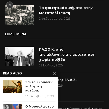
3
Τα φοιτητικά κινήματα στην
Μεταπολίτευση
2 Φεβρουαρίου, 2025
ΕΠΙΛΕΓΜΕΝΑ
ΠΑ.ΣΟ.Κ. από
την αλλαγή..στην μετατόπιση
χωρίς πυξίδα
23 Ιουλίου, 2026
READ ALSO
Η Ελπίδα της ΕΛ.Α.Σ.
Σαντάμ Χουσεΐν:
14 Ιουνίου, 2026
ευλογία ή
κατάρα;
11 Οκτωβρίου, 2023
Ο Μουσολίνι του
Donald Trump: Σύμπτωμα ή Αιτία;