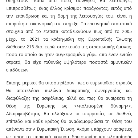
υπηρετούν; Κάτω από ποιες συνθήκες θα λειτουργεί;
Επιπροσθέτως, ένας άλλος κρίσιμος παράγοντας, εκτός από
την επάνδρωση και τη δομή της λειτουργίας του, είναι η
απαραίτητη οικονομική του στήριξη. Τα ερευνητικά στατιστικά
στοιχεία από το statista καταδεικνύουν πως από το 2005
μέχρι το 2021 τα κράτη-μέλη της Ευρωπαϊκής Ένωσης
διέθεσαν 213 δισ. ευρώ στον τομέα της στρατιωτικής άμυνας,
ποσό το οποίο αν ήταν συγκερασμένο γύρω από έναν ενιαίο
στρατό, θα είχε πιθανώς υψηλότερα ποσοστά αμυντικών
επιδόσεων.
Επίσης, μερικοί θα υποστηρίξουν πως ο ευρωπαϊκός στρατός
θα αποτελέσει πυλώνα διακρατικής συνεργασίας και
διαφύλαξης της ασφάλειας, αλλά και πως θα αναιρέσει τη
θέση της Ευρώπης ως <<πολιτισμένη δύναμη>>.
Αδιαμφισβήτητα, θα αλλάξουν οι ισορροπίες σε διεθνές
επίπεδο και κάθε κράτος θα αναδιαμορφώσει τη θέση του
απέναντι στην Ευρωπαϊκή Ένωση. Ακόμα υπάρχουν ασάφειες
ως προς το πρακτικό κομμάτι δημιουργίας και υλοποίησής