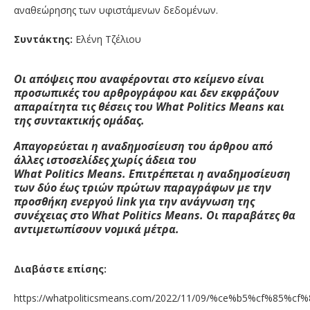
αναθεώρησης των υφιστάμενων δεδομένων.
Συντάκτης:
Ελένη Τζέλιου
Οι απόψεις που αναφέρονται στο κείμενο είναι
προσωπικές του αρθρογράφου και δεν εκφράζουν
απαραίτητα τις θέσεις του W
hat
Politics
M
eans
και
της συντακτικής ομάδας.
Απαγορεύεται η αναδημοσίευση του άρθρου από
άλλες ιστοσελίδες χωρίς άδεια του
W
hat
Politics
M
eans
. Επιτρέπεται η αναδημοσίευση
των δύο έως τριών πρώτων παραγράφων με την
προσθήκη ενεργού
link
για την ανάγνωση της
συνέχειας στο W
hat
Politics
M
eans
. Οι παραβάτες θα
αντιμετωπίσουν νομικά μέτρα.
Διαβάστε επίσης:
https://whatpoliticsmeans.com/2022/11/09/%ce%b5%cf%85