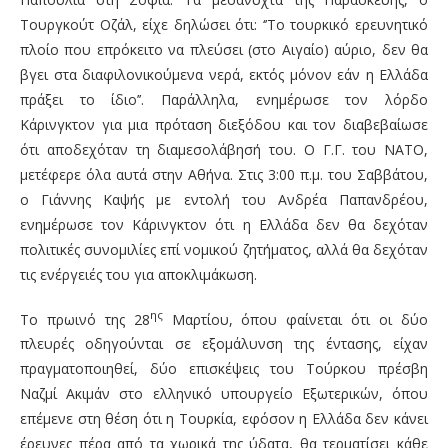
Τουργκούτ Οζάλ, είχε δηλώσει ότι: ‘’Το τουρκικό ερευνητικό
πλοίο που επρόκειτο να πλεύσει (στο Αιγαίο) αύριο, δεν θα
βγει στα διαφιλονικούμενα νερά, εκτός μόνον εάν η Ελλάδα
πράξει το ίδιο’’. Παράλληλα, ενημέρωσε τον λόρδο
Κάρινγκτον για μια πρόταση διεξόδου και τον διαβεβαίωσε
ότι αποδεχόταν τη διαμεσολάβησή του. Ο Γ.Γ. του ΝΑΤΟ,
μετέφερε όλα αυτά στην Αθήνα. Στις 3:00 π.μ. του Σαββάτου,
ο Γιάννης Καψής με εντολή του Ανδρέα Παπανδρέου,
ενημέρωσε τον Κάρινγκτον ότι η Ελλάδα δεν θα δεχόταν
πολιτικές συνομιλίες επί νομικού ζητήματος, αλλά θα δεχόταν
τις ενέργειές του για αποκλιμάκωση.
ης
Το πρωινό της 28
Μαρτίου, όπου φαίνεται ότι οι δύο
πλευρές οδηγούνται σε εξομάλυνση της έντασης, είχαν
πραγματοποιηθεί, δύο επισκέψεις του Τούρκου πρέσβη
Ναζμί Ακιμάν στο ελληνικό υπουργείο Εξωτερικών, όπου
επέμενε στη θέση ότι η Τουρκία, εφόσον η Ελλάδα δεν κάνει
έρευνες πέρα από τα χωρικά της ύδατα, θα τερματίσει κάθε