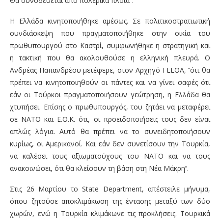
Θα συνοδεύεται από πολεμικά πλοία”.
Η Ελλάδα κινητοποιήθηκε αμέσως. Σε πολιτικοστρατιωτική
συνδιάσκεψη που πραγματοποιήθηκε στην οικία του
πρωθυπουργού στο Καστρί, συμφωνήθηκε η στρατηγική και
η τακτική που θα ακολουθούσε η ελληνική πλευρά. Ο
Ανδρέας Παπανδρέου μετέφερε, στον Αρχηγό ΓΕΕΘΑ, ‘’ότι θα
πρέπει να κινητοποιηθούν οι πάντες και να γίνει σαφές ότι
εάν οι Τούρκοι πραγματοποιήσουν γεώτρηση, η Ελλάδα θα
χτυπήσει. Επίσης ο πρωθυπουργός, του ζητάει να μεταφέρει
σε ΝΑΤΟ και Ε.Ο.Κ. ότι, οι προειδοποιήσεις τους δεν είναι
απλώς λόγια. Αυτό θα πρέπει να το συνειδητοποιήσουν
κυρίως, οι Αμερικανοί. Και εάν δεν συνετίσουν την Τουρκία,
να καλέσει τους αξιωματούχους του ΝΑΤΟ και να τους
ανακοινώσει, ότι θα κλείσουν τη βάση στη Νέα Μάκρη’’.
Στις 26 Μαρτίου το State Department, απέστειλε μήνυμα,
όπου ζητούσε αποκλιμάκωση της έντασης μεταξύ των δύο
χωρών, ενώ η Τουρκία κλιμάκωνε τις προκλήσεις. Τουρκικά