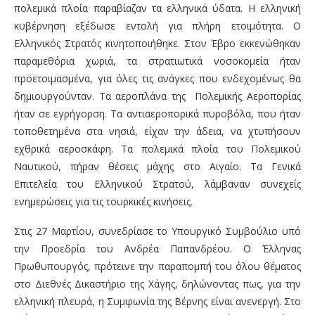
πολεμικά πλοία παραβίαζαν τα ελληνικά ύδατα. Η ελληνική
κυβέρνηση εξέδωσε εντολή για πλήρη ετοιμότητα. Ο
Ελληνικός Στρατός κινητοποιήθηκε. Στον Έβρο εκκενώθηκαν
παραμεθόρια χωριά, τα στρατιωτικά νοσοκομεία ήταν
προετοιμασμένα, για όλες τις ανάγκες που ενδεχομένως θα
δημιουργούνταν. Τα αεροπλάνα της Πολεμικής Αεροπορίας
ήταν σε εγρήγορση. Τα αντιαεροπορικά πυροβόλα, που ήταν
τοποθετημένα στα νησιά, είχαν την άδεια, να χτυπήσουν
εχθρικά αεροσκάφη. Τα πολεμικά πλοία του Πολεμικού
Ναυτικού, πήραν θέσεις μάχης στο Αιγαίο. Τα Γενικά
Επιτελεία του Ελληνικού Στρατού, λάμβαναν συνεχείς
ενημερώσεις για τις τουρκικές κινήσεις.
Στις 27 Μαρτίου, συνεδρίασε το Υπουργικό Συμβούλιο υπό
την Προεδρία του Ανδρέα Παπανδρέου. Ο Έλληνας
Πρωθυπουργός, πρότεινε την παραπομπή του όλου θέματος
στο Διεθνές Δικαστήριο της Χάγης, δηλώνοντας πως, για την
ελληνική πλευρά, η Συμφωνία της Βέρνης είναι ανενεργή. Στο