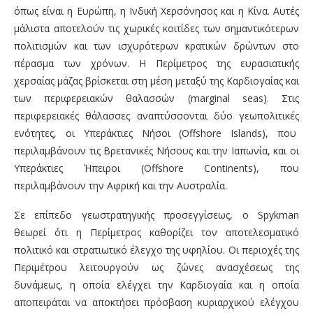
όπως είναι η Ευρώπη, η Ινδική Χερσόνησος και η Κίνα. Αυτές
μάλιστα αποτελούν τις χωρικές κοιτίδες των σημαντικότερων
πολιτισμών και των ισχυρότερων κρατικών δρώντων στο
πέρασμα των χρόνων. Η Περίμετρος της ευρασιατικής
χερσαίας μάζας βρίσκεται στη μέση μεταξύ της Καρδιογαίας και
των περιφερειακών θαλασσών (marginal seas). Στις
περιφερειακές θάλασσες αναπτύσσονται δύο γεωπολιτικές
ενότητες, οι Υπεράκτιες Νήσοι (Offshore Islands), που
περιλαμβάνουν τις Βρετανικές Νήσους και την Ιαπωνία, και οι
Υπεράκτιες Ήπειροι (Offshore Continents), που
περιλαμβάνουν την Αφρική και την Αυστραλία.
Σε επίπεδο γεωστρατηγικής προσεγγίσεως, ο Spykman
θεωρεί ότι η Περίμετρος καθορίζει τον αποτελεσματικό
πολιτικό και στρατιωτικό έλεγχο της υφηλίου. Οι περιοχές της
Περιμέτρου λειτουργούν ως ζώνες ανασχέσεως της
δυνάμεως, η οποία ελέγχει την Καρδιογαία και η οποία
αποπειράται να αποκτήσει πρόσβαση κυριαρχικού ελέγχου