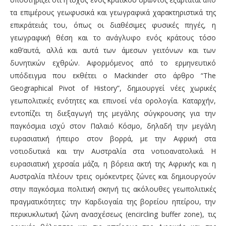
τα επιμέρους γεωφυσικά και γεωγραφικά χαρακτηριστικά της
επικράτειάς του, όπως οι διαθέσιμες φυσικές πηγές, η
γεωγραφική θέση και το ανάγλυφο ενός κράτους τόσο
καθ’αυτά, αλλά και αυτά των άμεσων γειτόνων και των
δυνητικών εχθρών. Αφορμόμενος από το ερμηνευτικό
υπόδειγμα που εκθέτει ο Mackinder στο άρθρο “The
Geographical Pivot of History”, δημιουργεί νέες χωρικές
γεωπολιτικές ενότητες και επινοεί νέα ορολογία. Καταρχήν,
εντοπίζει τη διεξαγωγή της μεγάλης σύγκρουσης για την
παγκόσμια ισχύ στον Παλαιό Κόσμο, δηλαδή την μεγάλη
ευρασιατική ήπειρο στον βορρά, με την Αφρική στα
νοτιοδυτικά και την Αυστραλία στα νοτιοανατολικά. Η
ευρασιατική χερσαία μάζα, η βόρεια ακτή της Αφρικής και η
Αυστραλία πλέουν τρεις ομόκεντρες ζώνες και δημιουργούν
στην παγκόσμια πολιτική σκηνή τις ακόλουθες γεωπολιτικές
πραγματικότητες: την Καρδιογαία της βορείου ηπείρου, την
περικυκλωτική ζώνη ανασχέσεως (encircling buffer zone), τις