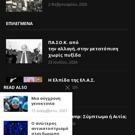
2 Φεβρουαρίου, 2025
ΕΠΙΛΕΓΜΕΝΑ
ΠΑ.ΣΟ.Κ. από
την αλλαγή..στην μετατόπιση
χωρίς πυξίδα
23 Ιουλίου, 2026
Η Ελπίδα της ΕΛ.Α.Σ.
READ ALSO
14 Ιουνίου, 2026
Μια σύγχρονη
γενοκτονία
15 Δεκεμβρίου, 2021
Donald Trump: Σύμπτωμα ή Αιτία;
Ο ανώτερος
6 Ιουνίου, 2026
αντικατοπτρισμός
στην Ευρώπη