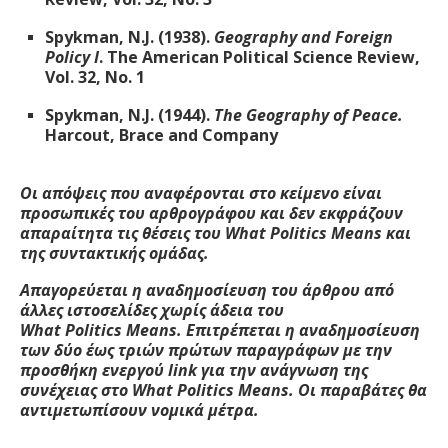
Spykman, N.J. (1938).
Geography and Foreign
Policy I
. The American Political Science Review,
Vol. 32, No. 1
Spykman, N.J. (1944).
The Geography of Peace.
Harcout, Brace and Company
Οι απόψεις που αναφέρονται στο κείμενο είναι
προσωπικές του αρθρογράφου και δεν εκφράζουν
απαραίτητα τις θέσεις του W
hat
Politics
M
eans
και
της συντακτικής ομάδας.
Απαγορεύεται η αναδημοσίευση του άρθρου από
άλλες ιστοσελίδες χωρίς άδεια του
W
hat
Politics
M
eans
. Επιτρέπεται η αναδημοσίευση
των δύο έως τριών πρώτων παραγράφων με την
προσθήκη ενεργού
link
για την ανάγνωση της
συνέχειας στο W
hat
Politics
M
eans
. Οι παραβάτες θα
αντιμετωπίσουν νομικά μέτρα.