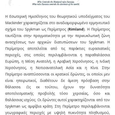
Η Εσωτερική Ημισέληνος του θεωρητικού υποδείγματος του
Mackinder χαρακτηρίζεται στο αναδιαμορφωμένο ερμηνευτικό
σχήμα του Spykman ως Περίμετρος (
Rimland
). Η Περίμετρος
ταυτίζεται στην πραγματικότητα με την περικυκλωτική ζώνη
ανασχέσεως των αρχικών διατυπώσεων του Spykman. Η
Περίμετρος αποτελείται από τις παράκτιες ευρασιατικές
περιοχές, στις οποίες περιλαμβάνονται η παραθαλάσσια
Ευρώπη, η Μέση Ανατολή, η Αραβική Χερσόνησος, η Ινδική
Χερσόνησος, η Νοτιοανατολική Ασία και η Κίνα. Στην
Περίμετρο αναπτύσσονται οι κρατικοί δρώντες, οι οποίοι μεν
είναι ηπειρωτικοί, διαθέτουν δε άμεση πρόσβαση στην
θάλασσα. Ως εκ τούτου, έχουν την δυνατότητα
αποτελεσματικής προβολής τόσο χερσαίας, όσο και
θαλάσσιας ισχύος. Οι δρώντες αυτοί χαρακτηρίζονται από τον
Spykman ως αμφίβια κράτη. Στη Περίμετρο περιλαμβάνονται
γεωγραφικές περιοχές με υψηλή πυκνότητα πληθυσμού,