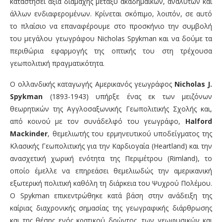
καταστήσει άξια διαμάχης μεταξύ ακαδημαϊκών, αναλυτών και
άλλων ενδιαφερομένων. Κρίνεται σκόπιμο, λοιπόν, σε αυτό
το πλαίσιο να επαναφέρουμε στο προσκήνιο την συμβολή
του μεγάλου γεωγράφου Nicholas Spykman και να δούμε τα
περιθώρια εφαρμογής της οπτικής του στη τρέχουσα
γεωπολιτική πραγματικότητα.
Ο ολλανδικής καταγωγής Αμερικανός γεωγράφος
Nicholas J.
Spykman
(1893-1943) υπήρξε ένας εκ των μειζόνων
θεωρητικών της Αγγλοσαξωνικής Γεωπολιτικής Σχολής και,
από κοινού με τον συνάδελφό του γεωγράφο,
Halford
Mackinder
, θεμελιωτής του ερμηνευτικού υποδείγματος της
Κλασικής Γεωπολιτικής για την Καρδιογαία (Heartland) και την
ανασχετική χωρική ενότητα της Περιμέτρου (Rimland), το
οποίο έμελλε να επηρεάσει θεμελιωδώς την αμερικανική
εξωτερική πολιτική καθόλη τη διάρκεια του Ψυχρού Πολέμου.
Ο Spykman επικεντρώθηκε κατά βάση στην ανάδειξη της
καίριας διαχρονικής σημασίας της γεωγραφικής διάρθρωσης
και της θέσης ενός κρατικού δρώντος, των γεωφυσικών και