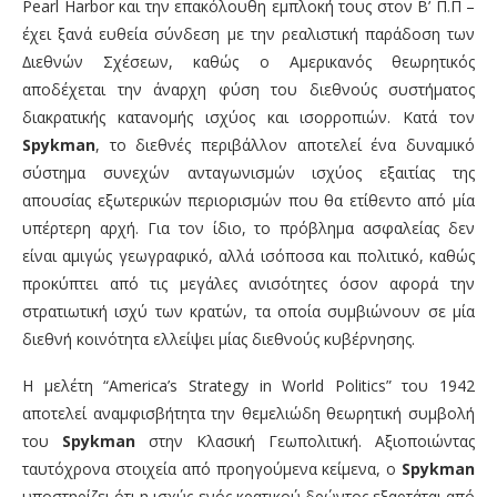
Pearl Harbor και την επακόλουθη εμπλοκή τους στον Β’ Π.Π –
έχει ξανά ευθεία σύνδεση με την ρεαλιστική παράδοση των
∆ιεθνών Σχέσεων, καθώς ο Αμερικανός θεωρητικός
αποδέχεται την άναρχη φύση του διεθνούς συστήματος
διακρατικής κατανομής ισχύος και ισορροπιών. Κατά τον
Spykman
, το διεθνές περιβάλλον αποτελεί ένα δυναμικό
σύστημα συνεχών ανταγωνισμών ισχύος εξαιτίας της
απουσίας εξωτερικών περιορισμών που θα ετίθεντο από μία
υπέρτερη αρχή. Για τον ίδιο, το πρόβλημα ασφαλείας δεν
είναι αμιγώς γεωγραφικό, αλλά ισόποσα και πολιτικό, καθώς
προκύπτει από τις μεγάλες ανισότητες όσον αφορά την
στρατιωτική ισχύ των κρατών, τα οποία συμβιώνουν σε μία
διεθνή κοινότητα ελλείψει μίας διεθνούς κυβέρνησης.
Η μελέτη “America’s Strategy in World Politics” του 1942
αποτελεί αναμφισβήτητα την θεμελιώδη θεωρητική συμβολή
του
Spykman
στην Κλασική Γεωπολιτική. Αξιοποιώντας
ταυτόχρονα στοιχεία από προηγούμενα κείμενα, ο
Spykman
υποστηρίζει ότι η ισχύς ενός κρατικού δρώντος εξαρτάται από