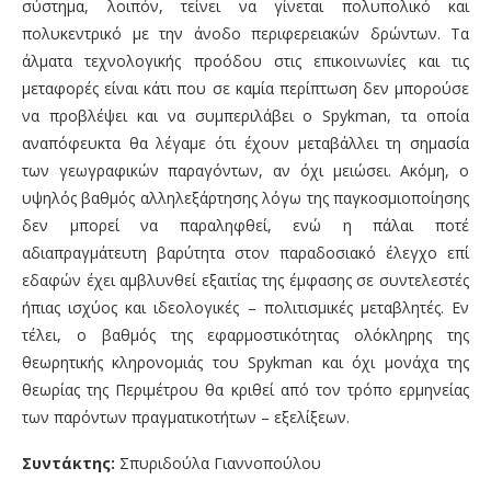
σύστημα, λοιπόν, τείνει να γίνεται πολυπολικό και
πολυκεντρικό με την άνοδο περιφερειακών δρώντων. Τα
άλματα τεχνολογικής προόδου στις επικοινωνίες και τις
μεταφορές είναι κάτι που σε καμία περίπτωση δεν μπορούσε
να προβλέψει και να συμπεριλάβει ο Spykman, τα οποία
αναπόφευκτα θα λέγαμε ότι έχουν μεταβάλλει τη σημασία
των γεωγραφικών παραγόντων, αν όχι μειώσει. Ακόμη, ο
υψηλός βαθμός αλληλεξάρτησης λόγω της παγκοσμιοποίησης
δεν μπορεί να παραληφθεί, ενώ η πάλαι ποτέ
αδιαπραγμάτευτη βαρύτητα στον παραδοσιακό έλεγχο επί
εδαφών έχει αμβλυνθεί εξαιτίας της έμφασης σε συντελεστές
ήπιας ισχύος και ιδεολογικές – πολιτισμικές μεταβλητές. Εν
τέλει, ο βαθμός της εφαρμοστικότητας ολόκληρης της
θεωρητικής κληρονομιάς του Spykman και όχι μονάχα της
θεωρίας της Περιμέτρου θα κριθεί από τον τρόπο ερμηνείας
των παρόντων πραγματικοτήτων – εξελίξεων.
Συντάκτης:
Σπυριδούλα Γιαννοπούλου