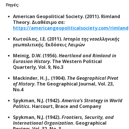
Πηγές:
American Geopolitical Society. (2011). Rimland
Theory. Διαθέσιμο σε:
https://americangeopoliticalsociety.com/rimland
Κωτούλας, I.E. (2011).
Ιστορία της νεοελληνικής
γεωπολιτικής.
Εκδόσεις Λειμών
Meinig, D.W. (1956).
Heartland and Rimland in
Eurasian History
. The Western Political
Quarterly, Vol. 9, No.3
Mackinder, H. J., (1904).
The Geographical Pivot
of History
. The Geographical Journal, Vol. 23,
No.4
Spykman, N.J. (1942).
America’s Strategy in World
Politics.
Harcourt, Brace and Company
Spykman, N.J. (1942).
Frontiers, Security, and
International Organization
. Geographical
Review, Vol. 32, No. 3