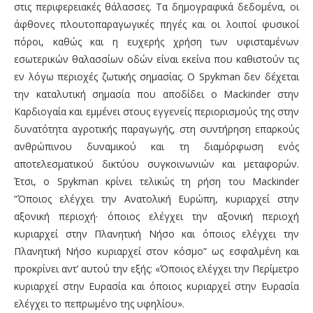
στις περιφερειακές θάλασσες. Τα δημογραφικά δεδομένα, οι
άφθονες πλουτοπαραγωγικές πηγές και οι λοιποί φυσικοί
πόροι, καθώς και η ευχερής χρήση των υφισταμένων
εσωτερικών θαλασσίων οδών είναι εκείνα που καθιστούν τις
εν λόγω περιοχές ζωτικής σημασίας. Ο Spykman δεν δέχεται
την καταλυτική σημασία που αποδίδει ο Mackinder στην
Καρδιογαία και εμμένει στους εγγενείς περιορισμούς της στην
δυνατότητα αγροτικής παραγωγής, στη συντήρηση επαρκούς
ανθρώπινου δυναμικού και τη διαμόρφωση ενός
αποτελεσματικού δικτύου συγκοινωνιών και μεταφορών.
Έτσι, ο Spykman κρίνει τελικώς τη ρήση του Mackinder
“Όποιος ελέγχει την Ανατολική Ευρώπη, κυριαρχεί στην
αξονική περιοχή· όποιος ελέγχει την αξονική περιοχή
κυριαρχεί στην Πλανητική Νήσο και όποιος ελέγχει την
Πλανητική Νήσο κυριαρχεί στον κόσμο” ως εσφαλμένη και
προκρίνει αντ’ αυτού την εξής: «Όποιος ελέγχει την Περίμετρο
κυριαρχεί στην Ευρασία και όποιος κυριαρχεί στην Ευρασία
ελέγχει το πεπρωμένο της υφηλίου».