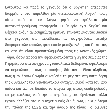
Εντούτοις και παρά το γεγονός ότι ο Spykman απέρριπτε
διαρρήδην στο παρελθόν μία ντετερμινιστική λογική, ίσως
πίσω από το εν λόγω ρητό να κρύβεται μία
αυτοεκπληρούμενη προφητεία. Η θεωρία έχει δεχθεί και
δέχεται ακόμη αξιοσημείωτη κριτική, επικεντρώνοντας βασικά
στο γεγονός ότι παραβλέπει τις συγκρούσεις μεταξύ
διαφορετικών κρατών, φερ’ ειπείν μεταξύ Ινδίας και Πακιστάν,
και στο ότι είναι προκατειλημμένη προς τις Ασιατικές χώρες.
Τώρα, όσον αφορά την εφαρμοστικότητα ή μη της θεωρίας της
Περιμέτρου στα σύγχρονα γεωπολιτικά δεδομένα, οφείλουμε
να σημειώσουμε πως οι απόψεις διίστανται. Είναι αλήθεια,
πως η εν λόγω θεωρία συνέβαλε τα μέγιστα στη κατανόηση
της δυναμικής του γεωπολιτικού ανταγωνισμού κατά τον 20ο
αιώνα και άφησε δικαίως το στίγμα της στους ακαδημαϊκούς
και μη κύκλους. Από την εποχή, όμως, του Spykman πολλά
έχουν αλλάξει στους συσχετισμούς δυνάμεων, με κυριότερα
την πτώση της ΕΣΣΔ και την άνοδο της Κίνας. Το διεθνές