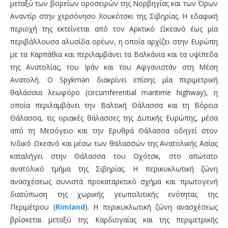
μεταξύ των βορείων οροσειρών της Νορβηγίας και των Όρων
Αναντίρ στην χερσόνησο Χουκότσκι της Σιβηρίας. Η εδαφική
περιοχή της εκτείνεται από τον Αρκτικό Ωκεανό έως μία
περιβάλλουσα αλυσίδα ορέων, η οποία αρχίζει στην Ευρώπη
με τα Καρπάθια και περιλαμβάνει τα Βαλκάνια και τα υψίπεδα
της Ανατολίας, του Ιράν και του Αφγανιστάν στη Μέση
Ανατολή. Ο Spykman διακρίνει επίσης μία περιμετρική
θαλάσσια λεωφόρο (circumferential maritime highway), η
οποία περιλαμβάνει την Βαλτική Θάλασσα και τη Βόρεια
Θάλασσα, τις οριακές θάλασσες της Δυτικής Ευρώπης, μέσα
από τη Μεσόγειο και την Ερυθρά Θάλασσα οδηγεί στον
Ινδικό Ωκεανό και μέσω των θαλασσών της Ανατολικής Ασίας
καταλήγει στην Θάλασσα του Οχότσκ, στο απώτατο
ανατολικό τμήμα της Σιβηρίας. Η περικυκλωτική ζώνη
ανασχέσεως συνιστά προκαταρκτικό σχήμα και πρωτογενή
διατύπωση της χωρικής γεωπολιτικής ενότητας της
Περιμέτρου (
Rimland
). Η περικυκλωτική ζώνη ανασχέσεως
βρίσκεται μεταξύ της Καρδιογαίας και της περιμετρικής