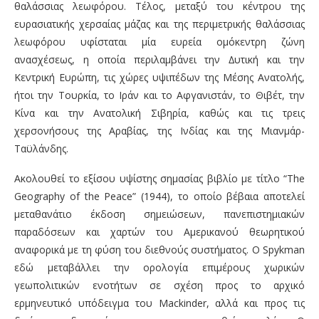
θαλάσσιας λεωφόρου. Τέλος, μεταξύ του κέντρου της
ευρασιατικής χερσαίας μάζας και της περιμετρικής θαλάσσιας
λεωφόρου υφίσταται μία ευρεία ομόκεντρη ζώνη
ανασχέσεως, η οποία περιλαμβάνει την ∆υτική και την
Κεντρική Ευρώπη, τις χώρες υψιπέδων της Μέσης Ανατολής,
ήτοι την Τουρκία, το Ιράν και το Αφγανιστάν, το Θιβέτ, την
Κίνα και την Ανατολική Σιβηρία, καθώς και τις τρεις
χερσονήσους της Αραβίας, της Ινδίας και της Μιανμάρ-
Ταϋλάνδης.
Ακολουθεί το εξίσου υψίστης σημασίας βιβλίο με τίτλο “The
Geography of the Peace” (1944), το οποίο βέβαια αποτελεί
μεταθανάτιο έκδοση σημειώσεων, πανεπιστημιακών
παραδόσεων και χαρτών του Αμερικανού θεωρητικού
αναφορικά με τη φύση του διεθνούς συστήματος. Ο Spykman
εδώ μεταβάλλει την ορολογία επιμέρους χωρικών
γεωπολιτικών ενοτήτων σε σχέση προς το αρχικό
ερμηνευτικό υπόδειγμα του Mackinder, αλλά και προς τις