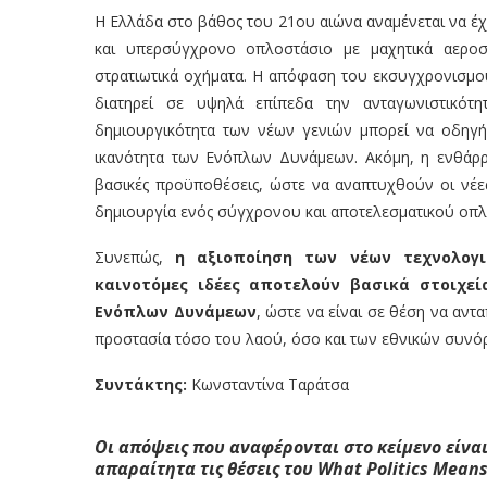
Η Ελλάδα στο βάθος του 21ου αιώνα αναμένεται να έχ
και υπερσύγχρονο οπλοστάσιο με μαχητικά αεροσκ
στρατιωτικά οχήματα. Η απόφαση του εκσυγχρονισμού
διατηρεί σε υψηλά επίπεδα την ανταγωνιστικότη
δημιουργικότητα των νέων γενιών μπορεί να οδηγήσε
ικανότητα των Ενόπλων Δυνάμεων. Ακόμη, η ενθάρ
βασικές προϋποθέσεις, ώστε να αναπτυχθούν οι νέες τ
δημιουργία ενός σύγχρονου και αποτελεσματικού οπλ
Συνεπώς,
η αξιοποίηση των νέων τεχνολογι
καινοτόμες ιδέες αποτελούν βασικά στοιχεί
Ενόπλων Δυνάμεων
, ώστε να είναι σε θέση να αν
προστασία τόσο του λαού, όσο και των εθνικών συνό
Συντάκτης:
Κωνσταντίνα Ταράτσα
Οι απόψεις που αναφέρονται στο κείμενο είν
απαραίτητα τις θέσεις του W
hat
Politics
M
ean