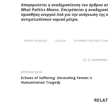
Απαγορεύεται η αναδημοσίευση του άρθρου από
W
hat
Politics
M
eans
. Επιτρέπεται η αναδημο
προσθήκη ενεργού
link
για την ανάγνωση της 
αντιμετωπίσουν νομικά μέτρα.
ΕΘΝΙΚΉ ΑΣΦΆΛΕΙΑ
ΕΛΛΆΔΑ
ΕΛΛΗΝΙΚΈΣ ΈΝΟΠΛΈΣ ΔΥΝ
0 comments
previous post
Echoes of Suffering: Unraveling Yemen ‘s
Humanitarian Tragedy
RELAT