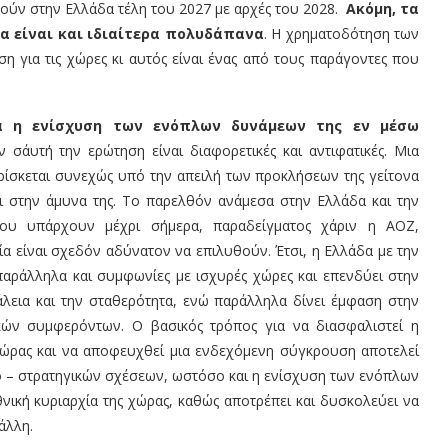
θούν στην Ελλάδα τέλη του 2027 με αρχές του 2028.
Ακόμη, τα
 είναι και ιδιαίτερα πολυδάπανα
. Η χρηματοδότηση των
 για τις χώρες κι αυτός είναι ένας από τους παράγοντες που
α η ενίσχυση των ενόπλων δυνάμεων της εν μέσω
΄αυτή την ερώτηση είναι διαφορετικές και αντιφατικές. Μια
βρίσκεται συνεχώς υπό την απειλή των προκλήσεων της γείτονα
ι στην άμυνα της. Το παρελθόν ανάμεσα στην Ελλάδα και την
που υπάρχουν μέχρι σήμερα, παραδείγματος χάριν η ΑΟΖ,
ία είναι σχεδόν αδύνατον να επιλυθούν. Έτσι, η Ελλάδα με την
αράλληλα και συμφωνίες με ισχυρές χώρες και επενδύει στην
φάλεια και την σταθερότητα, ενώ παράλληλα δίνει έμφαση στην
ικών συμφερόντων. Ο βασικός τρόπος για να διασφαλιστεί η
ώρας και να αποφευχθεί μια ενδεχόμενη σύγκρουση αποτελεί
ό – στρατηγικών σχέσεων, ωστόσο και η ενίσχυση των ενόπλων
νική κυριαρχία της χώρας, καθώς αποτρέπει και δυσκολεύει να
άλλη.