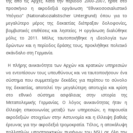
της από τις Αρχές. Κατά την περίοδο 2000-2007, ήρθε στο
προσκήνιο η ακροδεξιά οργάνωση “Εθνικοσοσιαλιστικό
Υπόγειο” (Nationalsozialistischer Untergrund) όπου για το
μεγαλύτερο μέρος της δεκαετίας διέπραξαν δολοφονίες,
βομβιστικές επιθέσεις και ληστείες. Η οργάνωση διαλύθηκε
μόλις το 2011. Μόλις ταυτοποιήθηκε η ιδεολογία των
δρώντων και η περίοδος δράσης τους, προκλήθηκε πολιτικό
σκάνδαλο στη Γερμανία.
Η πλήρης ανικανότητα των Αρχών και κρατικών υπηρεσιών
να εντοπίσουν τους υπευθύνους και να ταυτοποιήσουν ένα
σύστημα που συμμετείχαν δεκάδες για περίπου το σύνολο
της δεκαετίας, αποτελεί την μεγαλύτερη αποτυχία και κρίση
στο εθνικό σύστημα ασφάλειας στην ιστορία της
Μεταπολεμικής Γερμανίας. Ο λόγος ανικανότητας ήταν η
έλλειψη επικοινωνίας μεταξύ των υπηρεσιών, η παρουσία
ακροδεξιών στοιχείων στην Αστυνομία και η έλλειψη βαθιάς
έρευνας για την ακροδεξιά τρομοκρατία. Τέλος, η αποκάλυψη
πολλαπλών υποστηρικτικών πυρήνων του NSU σε όλη την