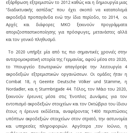
εξάρθρωση εξτρεμιστών το 2012 καθώς και η δημιουργία μιας
“διαδικτυακής ασπίδας” που έχει σκοπό να καταπολεμά
ακροδεξιά προπαγάνδα ενώ την ίδια περίοδο, το 2014, οι
Αρχές και διάφορες ΜΚΟ ξεκινούν προγράμματα
αποριζοσπαστικοποίησης για πρόσφυγες, μετανάστες αλλά
και τον γενικό πληθυσμό.
Το 2020 υπήρξε μία από τις πιο σημαντικές χρονιές στην
αντιτρομοκρατική ιστορία της Γερμανίας, αφού μέσα στο 2020,
το Υπουργείο Εσωτερικών απαγόρεψε την λειτουργία 4
ακροδεξιών εξτρεμιστικών οργανώσεων. Οι ομάδες ήταν η
Combat 18, η Geeinte Deutsche Völker und Stämme, η
Nordadler, και η Sturmbrigade 44. Τέλος, τον Μάιο του 2020,
ξεκινούν έρευνες μέσα στις Ένοπλες Δυνάμεις για τον
εντοπισμό ακροδεξιών στοιχείων και τον Οκτώβριο του ίδιου
έτους η έρευνα εκδίδεται, αναφέροντας 1400 περιπτώσεις
υπόπτων ακροδεξιών στοιχείων στον στρατό, την αστυνομία
και υπηρεσίες πληροφοριών. Αργότερα ,τον Ιούνιο, η