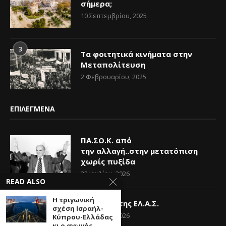
σήμερα;
10 Σεπτεμβρίου, 2025
3
Τα φοιτητικά κινήματα στην
Μεταπολίτευση
2 Φεβρουαρίου, 2025
ΕΠΙΛΕΓΜΕΝΑ
ΠΑ.ΣΟ.Κ. από
την αλλαγή..στην μετατόπιση
χωρίς πυξίδα
23 Ιουλίου, 2026
READ ALSO
Η τριγωνική
Η Ελπίδα της ΕΛ.Α.Σ.
σχέση Ισραήλ-
14 Ιουνίου, 2026
Κύπρου-Ελλάδας
κι ο αγωγός...