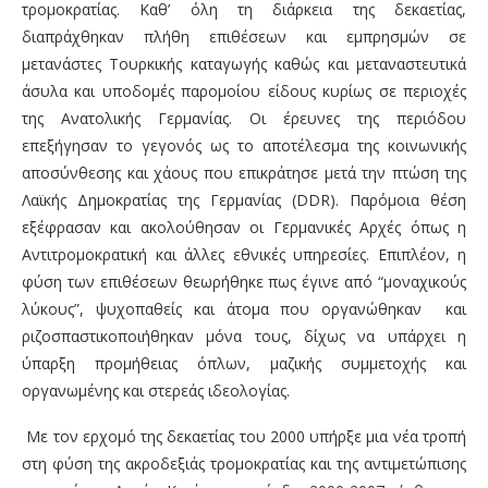
τρομοκρατίας. Καθ’ όλη τη διάρκεια της δεκαετίας,
διαπράχθηκαν πλήθη επιθέσεων και εμπρησμών σε
μετανάστες Τουρκικής καταγωγής καθώς και μεταναστευτικά
άσυλα και υποδομές παρομοίου είδους κυρίως σε περιοχές
της Ανατολικής Γερμανίας. Οι έρευνες της περιόδου
επεξήγησαν το γεγονός ως το αποτέλεσμα της κοινωνικής
αποσύνθεσης και χάους που επικράτησε μετά την πτώση της
Λαϊκής Δημοκρατίας της Γερμανίας (DDR). Παρόμοια θέση
εξέφρασαν και ακολούθησαν οι Γερμανικές Αρχές όπως η
Αντιτρομοκρατική και άλλες εθνικές υπηρεσίες. Επιπλέον, η
φύση των επιθέσεων θεωρήθηκε πως έγινε από “μοναχικούς
λύκους”, ψυχοπαθείς και άτομα που οργανώθηκαν και
ριζοσπαστικοποιήθηκαν μόνα τους, δίχως να υπάρχει η
ύπαρξη προμήθειας όπλων, μαζικής συμμετοχής και
οργανωμένης και στερεάς ιδεολογίας.
Με τον ερχομό της δεκαετίας του 2000 υπήρξε μια νέα τροπή
στη φύση της ακροδεξιάς τρομοκρατίας και της αντιμετώπισης