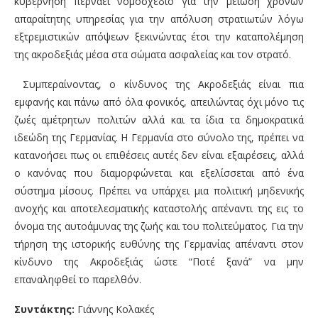
κυβέρνηση περνάει νομοσχέδιο για την μείωση χρόνων
απαραίτητης υπηρεσίας για την απόλυση στρατιωτών λόγω
εξτρεμιστικών απόψεων ξεκινώντας έτσι την καταπολέμηση
της ακροδεξιάς μέσα στα σώματα ασφαλείας και τον στρατό.
Συμπεραίνοντας, ο κίνδυνος της Ακροδεξιάς είναι πια
εμφανής και πάνω από όλα φονικός, απειλώντας όχι μόνο τις
ζωές αμέτρητων πολιτών αλλά και τα ίδια τα δημοκρατικά
ιδεώδη της Γερμανίας. Η Γερμανία στο σύνολο της, πρέπει να
κατανοήσει πως οι επιθέσεις αυτές δεν είναι εξαιρέσεις, αλλά
ο κανόνας που διαμορφώνεται και εξελίσσεται από ένα
σύστημα μίσους. Πρέπει να υπάρχει μια πολιτική μηδενικής
ανοχής και αποτελεσματικής καταστολής απέναντι της εις το
όνομα της αυτοάμυνας της ζωής και του πολιτεύματος. Για την
τήρηση της ιστορικής ευθύνης της Γερμανίας απέναντι στον
κίνδυνο της Ακροδεξιάς ώστε “Ποτέ ξανά” να μην
επαναληφθεί το παρελθόν.
Συντάκτης:
Γιάννης Κολακές