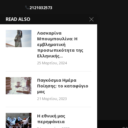
2121032573
READ ALSO
info@whatpoliticsmeans.com
Λασκαρίνα
Μπουμπουλίνα: Η
εμβληματική
προσωπικότητα της
Ελληνικής...
25 Μαρτίου, 2024
Παγκόσμια Ημέρα
Ποίησης: το καταφύγιο
μας
21 Μαρτίου, 2023
Η εθνική μας
περηφάνεια