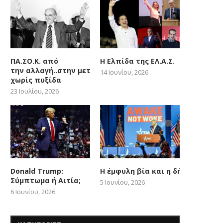
ΠΑ.ΣΟ.Κ. από
Η Ελπίδα της ΕΛ.Α.Σ.
την αλλαγή..στην μετατόπιση
14 Ιουνίου, 2026
χωρίς πυξίδα
23 Ιουλίου, 2026
Donald Trump:
Η έμφυλη βία και η δήθεν woke
Υπόθεση Πελικό
Η πολιτική και η απολυ
Σύμπτωμα ή Αιτία;
5 Ιουνίου, 2026
στο “1984” του...
20 Δεκεμβρίου, 2024
6 Ιουνίου, 2026
16 Δεκεμβρίου, 2024