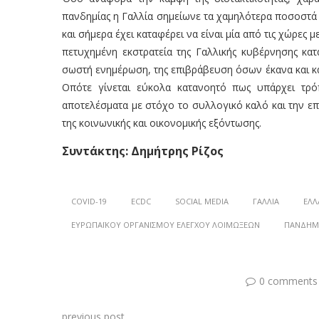
πανδημίας η Γαλλία σημείωνε τα χαμηλότερα ποσοστά
και σήμερα έχει καταφέρει να είναι μία από τις χώρε
πετυχημένη εκστρατεία της Γαλλικής κυβέρνησης κα
σωστή ενημέρωση, της επιβράβευση όσων έκανα και 
Οπότε γίνεται εύκολα κατανοητό πως υπάρχει τρ
αποτελέσματα με στόχο το συλλογικό καλό και την ε
της κοινωνικής και οικονομικής εξόντωσης.
Συντάκτης: Δημήτρης Ρίζος
COVID-19
ECDC
SOCIAL MEDIA
ΓΑΛΛΊΑ
ΕΛΛ
ΕΥΡΩΠΑΪΚΟΎ ΟΡΓΑΝΙΣΜΟΎ ΕΛΈΓΧΟΥ ΛΟΙΜΏΞΕΩΝ
ΠΑΝΔΗΜ
0 comments
previous post