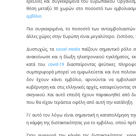
έρευνες και συγκεκριμένα του Ευρωπαϊκού Οργανι
θέση μεταξύ 30 χωρών στο ποσοστό των εμβολιασμ
εμβόλιο
.
Πιο συγκεκριμένα, το ποσοστό των αντιεμβολιαστώ
άλλες χώρες στην Ευρώπη είναι μεγαλύτερο. Ωστόσο, 
Δυστυχώς, τα
social media
παίζουν σημαντικό ρόλο σ
ανακοίνωσε και η δίωξη ηλεκτρονικού εγκλήματος, ε
κατά του
covid-19
διασπείροντας ψεύτικες πληροφο
συμπεριφορά μπορεί να εμφωλεύεται και ένα πολιτικ
δεν έχουν κάνει εμβόλιο, αρνούνται να εμβολιασ
κυβέρνηση και στις ελληνικές αρχές, καταφεύγοντας 
σκηνικού. Και αυτό επειδή έχουν παρακινηθεί από δ
που θα είχαν τεράστια οφέλη από αυτή την κατάληξη.
Γι’ αυτό τον λόγω είναι σημαντική η καταπολέμηση τ
η κάμψη της διστακτικότητας για το εμβόλιο, οπού πρέ
Όσο αναφορά την κάμψη της διστακτικότητας, χαρα