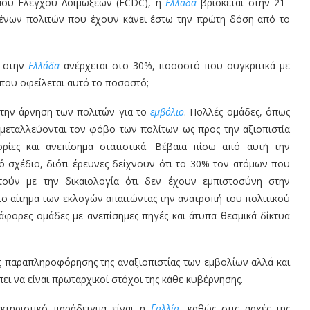
σμού Ελέγχου Λοιμώξεων (ECDC), η
Ελλάδα
βρίσκεται στην 21
ένων πολιτών που έχουν κάνει έστω την πρώτη δόση από το
ν στην
Ελλάδα
ανέρχεται στο 30%, ποσοστό που συγκριτικά με
που οφείλεται αυτό το ποσοστό;
την άρνηση των πολιτών για το
εμβόλιο
. Πολλές ομάδες, όπως
κμεταλλεύονται τον φόβο των πολίτων ως προς την αξιοπιστία
ρίες και ανεπίσημα στατιστικά. Βέβαια πίσω από αυτή την
ό σχέδιο, διότι έρευνες δείχνουν ότι το 30% τον ατόμων που
τούν με την δικαιολογία ότι δεν έχουν εμπιστοσύνη στην
στο αίτημα των εκλογών απαιτώντας την ανατροπή του πολιτικού
ιάφορες ομάδες με ανεπίσημες πηγές και άτυπα θεσμικά δίκτυα
ης παραπληροφόρησης της αναξιοπιστίας των εμβολίων αλλά και
πει να είναι πρωταρχικοί στόχοι της κάθε κυβέρνησης.
κτηριστικό παράδειγμα είναι η
Γαλλία
, καθώς στις αρχές της