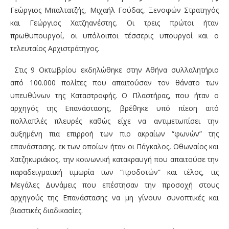
Γεώργιος Μπαλτατζής, Μιχαήλ Γούδας, Ξενοφών Στρατηγός
και Γεώργιος Χατζηανέστης. Οι τρεις πρώτοι ήταν
πρωθυπουργοί, οι υπόλοιποι τέσσερις υπουργοί και ο
τελευταίος Αρχιστράτηγος.
Στις 9 Οκτωβρίου εκδηλώθηκε στην Αθήνα συλλαλητήριο
από 100.000 πολίτες που απαιτούσαν τον θάνατο των
υπευθύνων της Καταστροφής. Ο Πλαστήρας, που ήταν ο
αρχηγός της Επανάστασης, βρέθηκε υπό πίεση από
πολλαπλές πλευρές καθώς είχε να αντιμετωπίσει την
αυξημένη πια επιρροή των πιο ακραίων “φωνών” της
επανάστασης, εκ των οποίων ήταν οι Πάγκαλος, Οθωναίος και
Χατζηκυριάκος, την κοινωνική κατακραυγή που απαιτούσε την
παραδειγματική τιμωρία των “προδοτών” και τέλος, τις
Μεγάλες Δυνάμεις που επέστησαν την προσοχή στους
αρχηγούς της Επανάστασης να μη γίνουν συνοπτικές και
βιαστικές διαδικασίες.