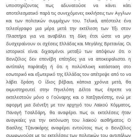
υποστηρίζοντας πως αδυνατούσε να κάνει κάτι
αποτελεσματικό παρά τις συνεχόμενες εκκλήσεις των Αγγλων
και των πολιτικών συμμάχων του. Τελικά, απέστειλε ένα
τελεσίγραφο μια μέρα μετά την εκτέλεση των Έξι στον
Πλαστήρα για να αναβάλει τη δίκη έτσι ώστε να μην
δυσχεραίνουν οι σχέσεις Ελλάδας και Μεγάλης Βρετανίας. Οι
ιστορικοί είναι διχασμένοι μεταξύ των απόψεων ότι ο
Βενιζέλος δεν επενέβη επίτηδες για να αποκεφαλιστει η
αντίπαλη παράταξη ή ότι η πολύπλοκη κατάσταση στο
εσωτερικό και εξωτερικό της Ελλάδας τον απέτρεψε από το να
λάβει δράση. Ο ίδιος βέβαια, κάποια χρόνια μετά, θα
εκμυστηρευτεί στην Πηνελόπη Δέλτα πως έπρεπε να
εκτελεστούν μόνο ο Γούναρης και ο Χατζηανέστης, ενώ με
αφορμή μια διένεξη με τον αρχηγό του Λαϊκού Κόμματος,
Παναγή Τσαλδάρη, θα αναφέρει πως οι εκτελέσεις ήταν
αναγκαίες για την εκτόνωση του λαϊκού αισθήματος. Ο
Βασίλης Τζανακάρης αναφέρει εντούτοις πως ο Βενιζέλος
συμφωνούσε με τις εκτελέσεις των πολιτικών του αντιπάλων