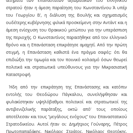
αιτήματα των επαναστατών αξιωματικών του ελληνικού
στρατού ήταν η άμεση παραίτηση του Κωνσταντίνου Ά υπέρ
του Γεωργίου Β’, η διάλυση της Βουλής και σχηματισμός
ουδέτερης κυβέρνησης φιλικά προσκείμενη στην Αντάντ και η
άμεση ενίσχυση του Θρακικού μετώπου για την υπεράσπιση
της περιοχής. Ο Κωνσταντίνος παραιτήθηκε από τον ελληνικό
θρόνο και η Επανάσταση επικράτησε αμαχητί. Από την πρώτη
στιγμή, η Επανάσταση καθιστά ένα πράγμα σαφές
:
ότι θα
επιδιώξει την τιμωρία και τον ποινικό κολασμό όσων θεωρεί
πολιτικά και στρατιωτικά υπεύθυνους για την Μικρασιατική
Καταστροφή.
Ήδη από την επικράτηση της Επανάστασης και κατόπιν
εντολής του Θεοδώρου Πάγκαλου, συνελήφθησαν και
φυλακίστηκαν υψηλόβαθμοι πολιτικοί και στρατιωτικοί της
αντιβενιζελικής παράταξης, οκτώ από’ τους οποίους
αποτέλεσαν και τους “μεγάλους ενόχους” του Επαναστατικού
Στρατοδικείου. Αυτοί ήταν οι: Δημήτριος Γούναρης, Πέτρος
Πρωτοπαπαδάκης, Νικόλαος Στράτος, Νικόλαος Θεοτόκης,