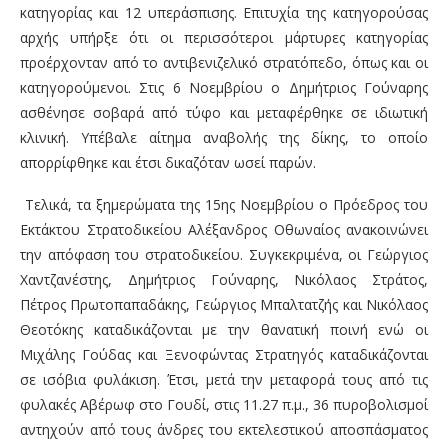
κατηγορίας και 12 υπεράσπισης. Επιτυχία της κατηγορούσας
αρχής υπήρξε ότι οι περισσότεροι μάρτυρες κατηγορίας
προέρχονταν από το αντιβενιζελικό στρατόπεδο, όπως και οι
κατηγορούμενοι. Στις 6 Νοεμβρίου ο Δημήτριος Γούναρης
ασθένησε σοβαρά από τύφο και μεταφέρθηκε σε ιδιωτική
κλινική. Υπέβαλε αίτημα αναβολής της δίκης, το οποίο
απορρίφθηκε και έτσι δικαζόταν ωσεί παρών.
Τελικά, τα ξημερώματα της 15ης Νοεμβρίου ο Πρόεδρος του
Εκτάκτου Στρατοδικείου Αλέξανδρος Οθωναίος ανακοινώνει
την απόφαση του στρατοδικείου. Συγκεκριμένα, οι Γεώργιος
Χαντζανέστης, Δημήτριος Γούναρης, Νικόλαος Στράτος,
Πέτρος Πρωτοπαπαδάκης, Γεώργιος Μπαλτατζής και Νικόλαος
Θεοτόκης καταδικάζονται με την θανατική ποινή ενώ οι
Μιχάλης Γούδας και Ξενοφώντας Στρατηγός καταδικάζονται
σε ισόβια φυλάκιση. Έτσι, μετά την μεταφορά τους από τις
φυλακές Αβέρωφ στο Γουδί, στις 11.27 π.μ., 36 πυροβολισμοί
αντηχούν από τους άνδρες του εκτελεστικού αποσπάσματος