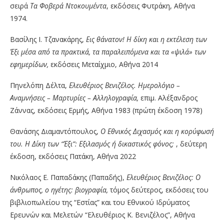
σειρά
Τα Φοβερά Ντοκουμέντα
, εκδόσεις Φυτράκη, Αθήνα
1974.
Βασίλης Ι. Τζανακάρης,
Εις θάνατον! Η δίκη και η εκτέλεση των
Έξι μέσα από τα πρακτικά, τα παραλειπόμενα και τα «ψιλά» των
εφημερίδων,
εκδόσεις Μεταίχμιο, Αθήνα 2014
Πηνελόπη Δέλτα,
Ελευθέριος Βενιζέλος. Ημερολόγιο –
Αναμνήσεις – Μαρτυρίες – Αλληλογραφία,
επιμ. Αλέξανδρος
Ζάννας, εκδόσεις Ερμής, Αθήνα 1983 (πρώτη έκδοση 1978)
Θανάσης Διαμαντόπουλος,
Ο Εθνικός Διχασμός και η κορύφωσή
του. Η Δίκη των “Έξι”: Εξιλασμός ή δικαστικός φόνος;
, δεύτερη
έκδοση, εκδόσεις Πατάκη, Αθήνα 2022
Νικόλαος Ε. Παπαδάκης (Παπαδής),
Ελευθέριος Βενιζέλος: Ο
άνθρωπος, ο ηγέτης: βιογραφία,
τόμος δεύτερος, εκδόσεις του
βιβλιοπωλείου της “Εστίας” και του Εθνικού Ιδρύματος
Ερευνών και Μελετών “Ελευθέριος Κ. Βενιζέλος”, Αθήνα