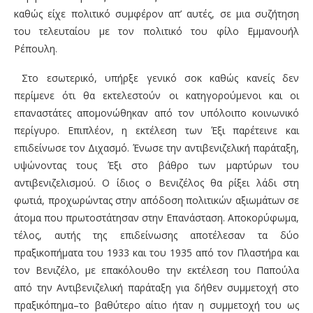
καθώς είχε πολιτικό συμφέρον απ’ αυτές, σε μια συζήτηση
του τελευταίου με τον πολιτικό του φίλο Εμμανουήλ
Ρέπουλη.
Στο εσωτερικό, υπήρξε γενικό σοκ καθώς κανείς δεν
περίμενε ότι θα εκτελεστούν οι κατηγορούμενοι και οι
επαναστάτες απομονώθηκαν από τον υπόλοιπο κοινωνικό
περίγυρο. Επιπλέον, η εκτέλεση των Έξι παρέτεινε και
επιδείνωσε τον Διχασμό. Ένωσε την αντιβενιζελική παράταξη,
υψώνοντας τους Έξι στο βάθρο των μαρτύρων του
αντιβενιζελισμού. Ο ίδιος ο Βενιζέλος θα ρίξει λάδι στη
φωτιά, προχωρώντας στην απόδοση πολιτικών αξιωμάτων σε
άτομα που πρωτοστάτησαν στην Επανάσταση. Αποκορύφωμα,
τέλος, αυτής της επιδείνωσης αποτέλεσαν τα δύο
πραξικοπήματα του 1933 και του 1935 από τον Πλαστήρα και
τον Βενιζέλο, με επακόλουθο την εκτέλεση του Παπούλα
από την Αντιβενιζελική παράταξη για δήθεν συμμετοχή στο
πραξικόπημα–το βαθύτερο αίτιο ήταν η συμμετοχή του ως