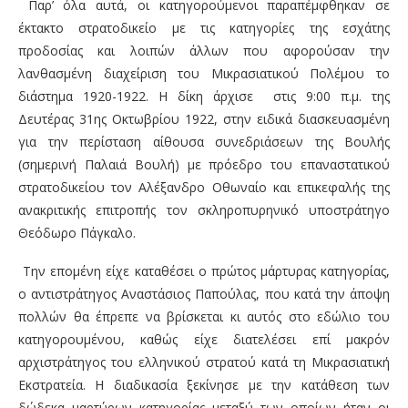
Παρ’ όλα αυτά, οι κατηγορούμενοι παραπέμφθηκαν σε
έκτακτο στρατοδικείο με τις κατηγορίες της εσχάτης
προδοσίας και λοιπών άλλων που αφορούσαν την
λανθασμένη διαχείριση του Μικρασιατικού Πολέμου το
διάστημα 1920-1922. Η δίκη άρχισε στις 9:00 π.μ. της
Δευτέρας 31ης Οκτωβρίου 1922, στην ειδικά διασκευασμένη
για την περίσταση αίθουσα συνεδριάσεων της Βουλής
(σημερινή Παλαιά Βουλή) με πρόεδρο του επαναστατικού
στρατοδικείου τον Αλέξανδρο Οθωναίο και επικεφαλής της
ανακριτικής επιτροπής τον σκληροπυρηνικό υποστράτηγο
Θεόδωρο Πάγκαλο.
Την επομένη είχε καταθέσει ο πρώτος μάρτυρας κατηγορίας,
ο αντιστράτηγος Αναστάσιος Παπούλας, που κατά την άποψη
πολλών θα έπρεπε να βρίσκεται κι αυτός στο εδώλιο του
κατηγορουμένου, καθώς είχε διατελέσει επί μακρόν
αρχιστράτηγος του ελληνικού στρατού κατά τη Μικρασιατική
Εκστρατεία. Η διαδικασία ξεκίνησε με την κατάθεση των
δώδεκα μαρτύρων κατηγορίας μεταξύ των οποίων ήταν οι