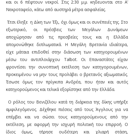
και οι 6 πέφτουν νεκροί. Στις 2:30 μ.μ. κηδευονται στο Α’
Νεκροταφείο, κάτω από αυστηρά μέτρα ασφαλείας.
Έτσι έληξε η Δίκη των Έξι, όχι όμως και οι συνέπειές της. Στο
εξωτερικό, οι πρέσβεις των Μεγάλων Δυνάμεων
αποχώρησαν από τις πρεσβείες τους και η Ελλάδα
απομονώθηκε διπλωματικά. Η Μεγάλη Βρετανία ιδιαίτερα,
είχε μάταια επιδοθεί στην διάσωση των κατηγορουμένων
μέσω του αντιπλοιάρχου Talbot. Οι Επαναστάτες είχαν
φροντίσει την συνοπτική εκτέλεση των κατηγορουμένων,
προκειμένου να μην τους προλάβει ο βρετανός αξιωματικός.
Έσωσε όμως τον πρίγκιπα Ανδρέα, που ήταν και αυτός
κατηγορούμενος και τελικά εξορίστηκε από την Ελλάδα.
Ο ρόλος του Βενιζέλου κατά τη διάρκεια της δίκης υπήρξε
αμφιλεγόμενος. Δέχθηκε πιέσεις από τους Άγγλους για να
επέμβει και να σώσει τους κατηγορούμενους από την
εκτέλεση, με αφορμή την ισχυρή πολιτική του επιρροή. Ο
ίδιος όμως, τήρησε ουδέτερη και χλιαρή στάση,