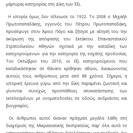
μάρτυρας κατηγορίας στη Δίκη των Έξι.
Η ιστορία όμως δεν τέλειωσε το 1922. Το 2008 ο Μιχαήλ
Πρωτοπαπαδάκης, εγγονός του Πέτρου Πρωτοπαπαδάκη,
προσέφυγε στον Άρειο Πάγο και ζήτησε με αίτησή του την
ακύρωση της απόφασης του Εκτάκτου Επαναστατικού
Στρατοδικείου Αθηνών σχετικά με την καταδίκη των
κατηγορούμενων για την κατηγορία της εσχάτης προδοσίας.
Τον Οκτώβριο του 2010, οι έξι κατηγορούμενοι που
καταδικάστηκαν σε θάνατο κρίθηκαν αθώοι, δικαιώνοντας
αυτούς τους ανθρώπους μετα από 88 χρόνια. Σήμερα, η
ιστορική έρευνα γύρω από την δίκη παραμένει ζωντανή και
γίνονται συνεχώς προσπάθειες αποκατάστασης των
εκτελεσμένων με ονοματοδοσίες σε οδούς, ανδριάντες και
βιογραφίες.
Οι άνθρωποι αυτοί έκαναν πράγματι μεγάλα λάθη στη
διαχείριση της Μικρασιατικής Εκστρατείας, παρ’ όλα αυτά το
κατηγορητήριο ήταν αβάσιμο: Εκτελέστηκαν για
προδοσία
, όχι