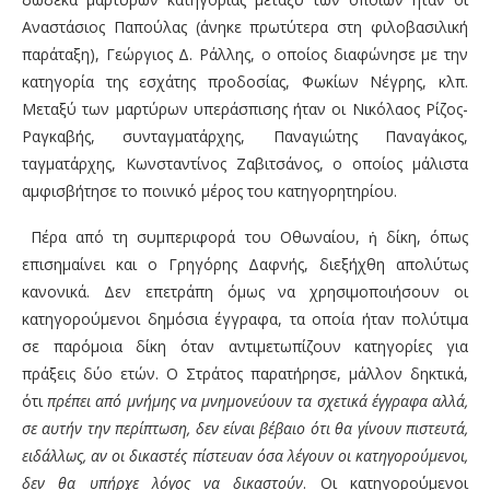
Αναστάσιος Παπούλας (άνηκε πρωτύτερα στη φιλοβασιλική
παράταξη), Γεώργιος Δ. Ράλλης, ο οποίος διαφώνησε με την
κατηγορία της εσχάτης προδοσίας, Φωκίων Νέγρης, κλπ.
Μεταξύ των μαρτύρων υπεράσπισης ήταν οι Νικόλαος Ρίζος-
Ραγκαβής, συνταγματάρχης, Παναγιώτης Παναγάκος,
ταγματάρχης, Κωνσταντίνος Ζαβιτσάνος, ο οποίος μάλιστα
αμφισβήτησε το ποινικό μέρος του κατηγορητηρίου.
Πέρα από τη συμπεριφορά του Οθωναίου, ἡ δίκη, όπως
επισημαίνει και ο Γρηγόρης Δαφνής, διεξήχθη απολύτως
κανονικά. Δεν επετράπη όμως να χρησιμοποιήσουν οι
κατηγορούμενοι δημόσια έγγραφα, τα οποία ήταν πολύτιμα
σε παρόμοια δίκη όταν αντιμετωπίζουν κατηγορίες για
πράξεις δύο ετών. Ο Στράτος παρατήρησε, μάλλον δηκτικά,
ότι
πρέπει από μνήμης να μνημονεύουν τα σχετικά έγγραφα αλλά,
σε αυτήν την περίπτωση, δεν είναι βέβαιο ότι θα γίνουν πιστευτά,
ειδάλλως, αν οι δικαστές πίστευαν όσα λέγουν οι κατηγορούμενοι,
δεν θα υπήρχε λόγος να δικαστούν
. Οι κατηγορούμενοι