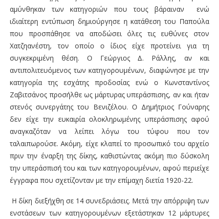
αμύνθηκαν των κατηγοριών που τους βάραιναν ενώ
ιδιαίτερη εντύπωση δημιούργησε η κατάθεση του Παπούλα
που προσπάθησε να αποδώσει όλες τις ευθύνες στον
Χατζηανέστη, τον οποίο ο ίδιος είχε προτείνει για τη
συγκεκριμένη θέση. Ο Γεώργιος Δ. Ράλλης, αν και
αντιπολιτευόμενος των κατηγορουμένων, διαφώνησε με την
κατηγορία της εσχάτης προδοσίας ενώ ο Κωνσταντίνος
Ζαβιτσάνος προσήλθε ως μάρτυρας υπεράσπισης, αν και ήταν
στενός συνεργάτης του Βενιζέλου. Ο Δημήτριος Γούναρης
δεν είχε την ευκαιρία ολοκληρωμένης υπεράσπισης αφού
αναγκαζόταν να λείπει λόγω του τύφου που τον
ταλαιπωρούσε. Ακόμη, είχε κλαπεί το προσωπικό του αρχείο
πριν την έναρξη της δίκης, καθιστώντας ακόμη πιο δύσκολη
την υπεράσπισή του και των κατηγορουμένων, αφού περιείχε
έγγραφα που σχετίζονταν με την επίμαχη διετία 1920-22.
Η δίκη διεξήχθη σε 14 συνεδριάσεις. Μετά την απόρριψη των
ενστάσεων των κατηγορουμένων εξετάστηκαν 12 μάρτυρες