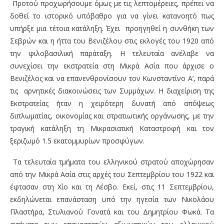
Προτού προχωρήσουμε όμως με τις λεπτομέρειες, πρέπει να
δοθεί το ιστορικό υπόβαθρο για να γίνει κατανοητό πως
υπήρξε μια τέτοια κατάληξη. Έχει προηγηθεί η συνθήκη των
Σεβρών και η ήττα του Βενιζέλου στις εκλογές του 1920 από
την φιλοβασιλική παράταξη. Η τελευταία ανέλαβε να
συνεχίσει την εκστρατεία στη Μικρά Ασία που άρχισε ο
Βενιζέλος και να επανενθρονίσουν τον Κωνσταντίνο Α’, παρά
τις αρνητικές διακοινώσεις των Συμμάχων. Η διαχείριση της
Εκστρατείας ήταν η χειρότερη δυνατή από απόψεως
διπλωματίας, οικονομίας και στρατιωτικής οργάνωσης, με την
τραγική κατάληξη τη Μικρασιατική Καταστροφή και τον
ξεριζωμό 1.5 εκατομμυρίων προσφύγων.
Τα τελευταία τμήματα του ελληνικού στρατού αποχώρησαν
από την Μικρά Ασία στις αρχές του Σεπτεμβρίου του 1922 και
έφτασαν στη Χίο και τη Λέσβο. Εκεί, στις 11 Σεπτεμβρίου,
εκδηλώνεται επανάσταση υπό την ηγεσία των Νικολάου
Πλαστήρα, Στυλιανού Γονατά και του Δημητρίου Φωκά. Τα