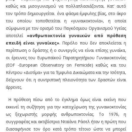
καθώς και μισογυνισμού να πολλαπλασιάζονται. Κατ’ αυτό
τον τρόπο δημιουργείται ένα φάσμα έμφυλης βίας
,
στο άκρο
του οποίου τοποθετείται η «γυναικοκτονία», η οποία
σύμφωνα με τον ορισμό του Παγκόσμιου Οργανισμού Υγείας
αποτελεί
«ανθρωποκτονία γυναικών από πρόθεση
επειδή είναι γυναίκες»
.
Παρόλο που δεν αποκλείεται η
περίπτωση ο δράστης ή ο συνεργός να είναι επίσης γυναίκα,
οι έρευνες του Ευρωπαϊκού Παρατηρητήριου Γυναικοκτονίας
(
EOF
-European Observatory on Femicide) καθώς και του
Κέντρου «Διοτίμα» για τα Έμφυλα
Δικαιώματα και την Ισότητα,
δείχνουν ότι η συντριπτική πλειονότητα των δραστών είναι
άρρενες.
Η πρόθεση πίσω από το έγκλημα όμως είναι εκείνη που
εκκινεί τη συζήτηση για την κατοχύρωση της γυναικοκτονίας
ως ξεχωριστής μορφής ανθρωποκτονίας. Το 1976, η
συγγραφέας και ακτιβίστρια Νταϊάνα Ράσελ ήταν η πρώτη που
διασαφήνισε τον όρο κατά τρόπο τέτοιο ώστε να μπορεί