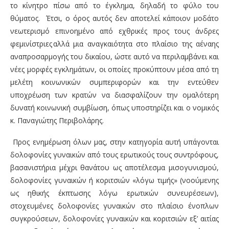
το κίνητρο πίσω από το έγκλημα, δηλαδή το φύλο του
θύματος
.
Έτσι, ο όρος αυτός δεν αποτελεί κάποιον μοδάτο
νεωτερισμό επινοημένο από εχθρικές προς τους άνδρες
φεμινίστριες αλλά μια αναγκαιότητα στο πλαίσιο της αέναης
αναπροσαρμογής του δικαίου, ώστε αυτό να περιλαμβάνει και
νέες μορφές εγκλημάτων, οι οποίες προκύπτουν μέσα από τη
μελέτη κοινωνικών συμπεριφορών και την εντεύθεν
υποχρέωση των κρατών να διασφαλίζουν την ομαλότερη
δυνατή κοινωνική συμβίωση, όπως υποστηρίζει και ο νομικός
κ. Παναγιώτης Περιβολάρης.
Προς ενημέρωση όλων μας, στην κατηγορία αυτή υπάγονται
δολοφονίες γυναικών από τους ερωτικούς τους συντρόφους,
βασανιστήρια μέχρι θανάτου ως αποτέλεσμα μισογυνισμού,
δολοφονίες γυναικών ή κοριτσιών «λόγω τιμής» (νοούμενης
ως ηθικής έκπτωσης λόγω ερωτικών συνευρέσεων),
στοχευμένες δολοφονίες γυναικών στο πλαίσιο ένοπλων
συγκρούσεων, δολοφονίες γυναικών και κοριτσιών εξ’ αιτίας