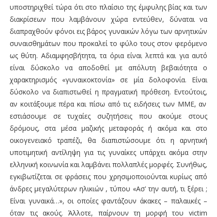
υποστηριχθεί τώρα ότι στο πλαίσιο της έμφυλης βίας και των
διακρίσεων που λαμβάνουν χώρα εντεύθεν, δύναται να
διαπραχθούν φόνοι εις βάρος γυναικών λόγω των αρνητικών
συναισθημάτων που προκαλεί το φύλο τους στον φερόμενο
ως θύτη. Αδιαμφησβήτητα, τα όρια είναι λεπτά και για αυτό
είναι δύσκολο να αποδοθεί με απόλυτη βεβαιότητα ο
χαρακτηρισμός «γυναικοκτονία» σε μία δολοφονία. Είναι
δύσκολο να διαπιστωθεί η πραγματική πρόθεση
.
Εντούτοις
,
αν κοιτάξουμε πέρα και πίσω από τις ειδήσεις των ΜΜΕ, αν
εστιάσουμε σε τυχαίες συζητήσεις που ακούμε στους
δρόμους, στα μέσα μαζικής μεταφοράς ή ακόμα και στο
οικογενειακό τραπέζι, θα διαπιστώσουμε ότι η αρνητική
υποτιμητική αντίληψη για τις γυναίκες υπάρχει ακόμα στην
ελληνική κοινωνία και λαμβάνει πολλαπλές μορφές
.
Συνήθως,
εγκιβωτίζεται σε φράσεις που χρησιμοποιούνται κυρίως από
άνδρες μεγαλύτερων ηλικιών , τύπου «Ασ’ την αυτή, τι ξέρει ;
Είναι γυναικά…», οι οποίες φαντάζουν άκακες – παλαιικές –
όταν τις ακούς. Άλλοτε, παίρνουν τη μορφή του
victim