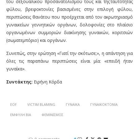
του σεξουαλικού προσανατολισμού τους και της ταυτότητας
φύλου, βρεφοκτονίες βασισμένες στην επιλογή φύλου,
περιπτώσεις θανάτου που προέρχεται από τον ακρωτηριασμό
γυναικείων γεννητικών οργάνων, δολοφονίες στο πλαίσιο
οργανωμένων συμμοριών διακίνησης γυναικών, κοριτσιών
(σωματεμπόριο) και οργάνων.
Συνεπώς, στην ερώτηση «Γιατί την σκότωσε;»
,
η απάντηση για
όλες τις παραπάνω περιπτώσεις είναι μία: «επειδή ήταν
γυναίκα»
.
Συντάκτης:
Ειρήνη Κόρδα
EOF
VICTIM BLAMING
ΓΥΝΑΊΚΑ
ΓΥΝΑΙΚΟΚΤΟΝΊΑ
ΈΜΦΥΛΗ ΒΊΑ
ΦΕΜΙΝΙΣΜΌΣ
0