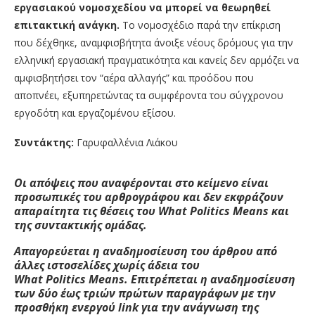
εργασιακού νομοσχεδίου να μπορεί να θεωρηθεί
επιτακτική ανάγκη.
Το νομοσχέδιο παρά την επίκριση
που δέχθηκε, αναμφισβήτητα άνοιξε νέους δρόμους για την
ελληνική εργασιακή πραγματικότητα και κανείς δεν αρμόζει να
αμφισβητήσει τον “αέρα αλλαγής” και προόδου που
αποπνέει, εξυπηρετώντας τα συμφέροντα του σύγχρονου
εργοδότη και εργαζομένου εξίσου.
Συντάκτης:
Γαρυφαλλένια Λιάκου
Οι απόψεις που αναφέρονται στο κείμενο είναι
προσωπικές του αρθρογράφου και δεν εκφράζουν
απαραίτητα τις θέσεις του W
hat
Politics
M
eans
και
της συντακτικής ομάδας.
Απαγορεύεται η αναδημοσίευση του άρθρου από
άλλες ιστοσελίδες χωρίς άδεια του
W
hat
Politics
M
eans
. Επιτρέπεται η αναδημοσίευση
των δύο έως τριών πρώτων παραγράφων με την
προσθήκη ενεργού
link
για την ανάγνωση της