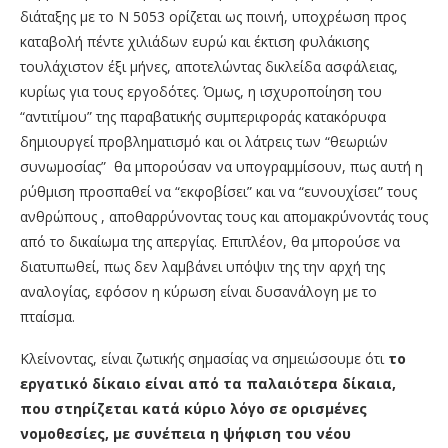
διάταξης με το Ν 5053 ορίζεται ως ποινή, υποχρέωση προς
καταβολή πέντε χιλιάδων ευρώ και έκτιση φυλάκισης
τουλάχιστον έξι μήνες, αποτελώντας δικλείδα ασφάλειας,
κυρίως για τους εργοδότες. Όμως, η ισχυροποίηση του
“αντιτίμου” της παραβατικής συμπεριφοράς κατακόρυφα
δημιουργεί προβληματισμό και οι λάτρεις των “θεωριών
συνωμοσίας” θα μπορούσαν να υπογραμμίσουν, πως αυτή η
ρύθμιση προσπαθεί να “εκφοβίσει” και να “ευνουχίσει” τους
ανθρώπους , αποθαρρύνοντας τους και απομακρύνοντάς τους
από το δικαίωμα της απεργίας. Επιπλέον, θα μπορούσε να
διατυπωθεί, πως δεν λαμβάνει υπόψιν της την αρχή της
αναλογίας, εφόσον η κύρωση είναι δυσανάλογη με το
πταίσμα.
Κλείνοντας, είναι ζωτικής σημασίας να σημειώσουμε ότι
το
εργατικό δίκαιο είναι από τα παλαιότερα δίκαια,
που στηρίζεται κατά κύριο λόγο σε ορισμένες
νομοθεσίες, με συνέπεια η ψήφιση του νέου