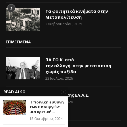
3
Τα φοιτητικά κινήματα στην
Μεταπολίτευση
2 Φεβρουαρίου, 2025
ΕΠΙΛΕΓΜΕΝΑ
ΠΑ.ΣΟ.Κ. από
την αλλαγή..στην μετατόπιση
χωρίς πυξίδα
23 Ιουλίου, 2026
READ ALSO
Η Ελπίδα της ΕΛ.Α.Σ.
14 Ιουνίου, 2026
Η ποινική ευθύνη
των υπουργών:
μια κριτική...
15 Οκτωβρίου, 2024