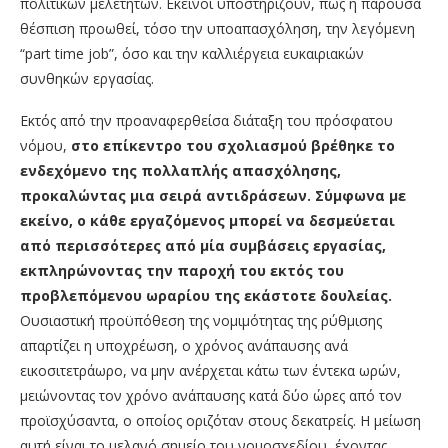
πολιτικών μελετητών. Εκείνοι υποστηρίζουν, πως η παρούσα
θέσπιση προωθεί, τόσο την υποαπασχόληση, την λεγόμενη
“part time job”, όσο και την καλλιέργεια ευκαιριακών
συνθηκών εργασίας.
Εκτός από την προαναφερθείσα διάταξη του πρόσφατου
νόμου,
στο επίκεντρο του σχολιασμού βρέθηκε το
ενδεχόμενο της πολλαπλής απασχόλησης,
προκαλώντας μια σειρά αντιδράσεων. Σύμφωνα με
εκείνο, ο κάθε εργαζόμενος μπορεί να δεσμεύεται
από περισσότερες από μία συμβάσεις εργασίας,
εκπληρώνοντας την παροχή του εκτός του
προβλεπόμενου ωραρίου της εκάστοτε δουλείας.
Ουσιαστική προϋπόθεση της νομιμότητας της ρύθμισης
απαρτίζει η υποχρέωση, ο χρόνος ανάπαυσης ανά
εικοσιτετράωρο, να μην ανέρχεται κάτω των έντεκα ωρών,
μειώνοντας τον χρόνο ανάπαυσης κατά δύο ώρες από τον
προϊσχύσαντα, ο οποίος οριζόταν στους δεκατρείς. Η μείωση
αυτή είναι το μελανό σημείο του νομοσχεδίου, έχοντας