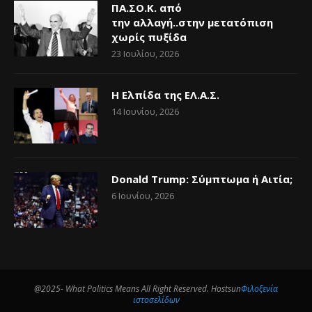
ΠΑ.ΣΟ.Κ. από
την αλλαγή..στην μετατόπιση
χωρίς πυξίδα
23 Ιουλίου, 2026
Η Ελπίδα της ΕΛ.Α.Σ.
14 Ιουνίου, 2026
Donald Trump: Σύμπτωμα ή Αιτία;
6 Ιουνίου, 2026
@2025- What Politics Means All Right Reserved. Hostsun
Φιλοξενία
ιστοσελίδων