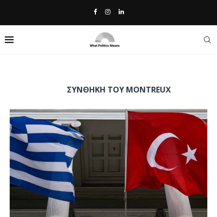
Home
»
Συνθήκη του Montreux
TAG:
ΣΥΝΘΉΚΗ ΤΟΥ MONTREUX