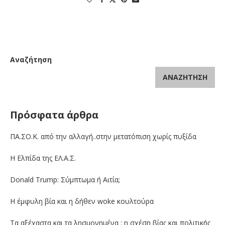
Αναζήτηση
ΑΝΑΖΉΤΗΣΗ
Πρόσφατα άρθρα
ΠΑ.ΣΟ.Κ. από την αλλαγή..στην μετατόπιση χωρίς πυξίδα
Η Ελπίδα της ΕΛ.Α.Σ.
Donald Trump: Σύμπτωμα ή Αιτία;
Η έμφυλη βία και η δήθεν woke κουλτούρα
Τα αξέχαστα και τα λησμονημένα : η σχέση βίας και πολιτικής