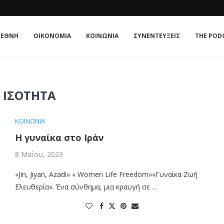
ΊΑ;
E ΚΟΥΛΤΟΎΡΑ
 : Η ΣΧΈΣΗ...
ATE IN 2026
 TRIANGLE OF NORMALISATION
: Η ΣΧΈΣΗ ΠΟΛΙΤΙΚΉΣ...
ΤΟ...
ΜΟΝΡΌΕ: Η ΑΜΕΡΙΚΉ ΣΤΟΥΣ ΑΜΕΡΙΚΑΝΟΎΣ ΞΑΝΆ;
ΙΕΘΝΗ
ΟΙΚΟΝΟΜΙΑ
ΚΟΙΝΩΝΙΑ
ΣΥΝΕΝΤΕΥΞΕΙΣ
THE POD
:
ΙΣΌΤΗΤΑ
ΚΟΙΝΩΝΙΑ
Η γυναίκα στο Ιράν
8 Μαΐου, 2023
«Jin, Jiyan, Azadi» « Women Life Freedom»«Γυναίκα Ζωή
Ελευθερία». Ένα σύνθημα, μια κραυγή σε …