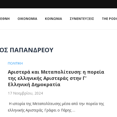
ΊΑ;
E ΚΟΥΛΤΟΎΡΑ
 : Η ΣΧΈΣΗ...
ATE IN 2026
 TRIANGLE OF NORMALISATION
: Η ΣΧΈΣΗ ΠΟΛΙΤΙΚΉΣ...
ΤΟ...
ΜΟΝΡΌΕ: Η ΑΜΕΡΙΚΉ ΣΤΟΥΣ ΑΜΕΡΙΚΑΝΟΎΣ ΞΑΝΆ;
ΙΕΘΝΗ
ΟΙΚΟΝΟΜΙΑ
ΚΟΙΝΩΝΙΑ
ΣΥΝΕΝΤΕΥΞΕΙΣ
THE POD
ΙΟΣ ΠΑΠΑΝΔΡΈΟΥ
ΠΟΛΙΤΙΚΗ
Αριστερά και Μεταπολίτευση: η πορεία
της ελληνικής Αριστεράς στην Γ’
Ελληνική Δημοκρατία
17 Νοεμβρίου, 2024
Η ιστορία της Μεταπολίτευσης μέσα από την πορεία της
ελληνικής Αριστεράς. Γράφει ο Πάρης …