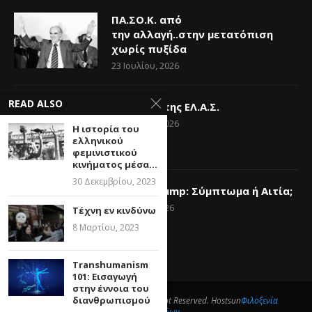
ΠΑ.ΣΟ.Κ. από
την αλλαγή..στην μετατόπιση
χωρίς πυξίδα
23 Ιουλίου, 2026
READ ALSO
Η Ελπίδα της ΕΛ.Α.Σ.
14 Ιουνίου, 2026
Η ιστορία του
ελληνικού
φεμινιστικού
κινήματος μέσα...
30 Δεκεμβρίου, 2023
Donald Trump: Σύμπτωμα ή Αιτία;
6 Ιουνίου, 2026
Τέχνη εν κινδύνω
8 Μαρτίου, 2023
Transhumanism
101: Εισαγωγή
στην έννοια του
διανθρωπισμού
@2025- What Politics Means All Right Reserved. Hostsun
Φιλοξενία
ιστοσελίδων