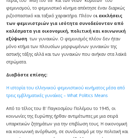
πέρας του
“Μάη του ‘68”
και των νέων “κυμάτων” του
φεμινισμού, το φεμινιστικό κίνημα απέκτησε έναν διαρκώς
ριζοσπαστικό και ταξικό χαρακτήρα. Πλέον ο
ι εκκλήσεις
των φεμινιστριών για ισότητα συνοδεύονταν από
καλέσματα για οικονομική, πολιτική και κοινωνική
εξύψωση
των γυναικών. Ο φεμινισμός πλέον δεν ήταν
μόνο κτήμα των πλουσίων μορφωμένων γυναικών της
αστικής τάξης αλλά και των γυναικών που ανήκαν στα λαϊκά
στρώματα.
Διαβάστε επίσης:
Η ιστορία του ελληνικού φεμινιστικού κινήματος μέσα από
τρεις εμβληματικές γυναίκες – What Politics Means
Από το τέλος του Β’ Παγκοσμίου Πολέμου το 1945, οι
κοινωνίες της Ευρώπης ήρθαν αντιμέτωπες με μια σειρά
υπαρκτικών ζητημάτων για την επιβίωση τους. Η οικονομική
και κοινωνική ανόρθωση, σε συνδυασμό με την πολιτική και