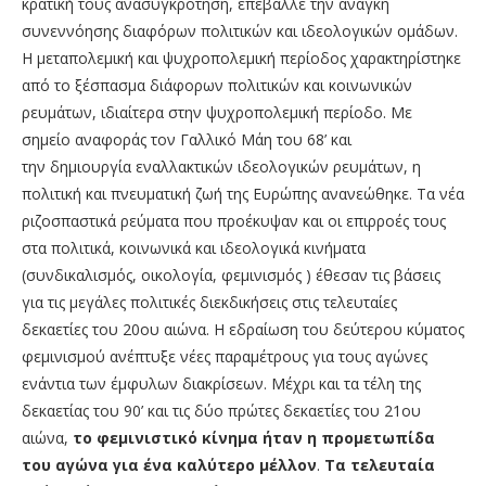
κρατική τους ανασυγκρότηση, επέβαλλε την ανάγκη
συνεννόησης διαφόρων πολιτικών και ιδεολογικών ομάδων.
Η μεταπολεμική και ψυχροπολεμική περίοδος χαρακτηρίστηκε
από το ξέσπασμα διάφορων πολιτικών και κοινωνικών
ρευμάτων, ιδιαίτερα στην ψυχροπολεμική περίοδο. Με
σημείο αναφοράς τον Γαλλικό Μάη του 68’ και
την δημιουργία εναλλακτικών ιδεολογικών ρευμάτων, η
πολιτική και πνευματική ζωή της Ευρώπης ανανεώθηκε. Τα νέα
ριζοσπαστικά ρεύματα που προέκυψαν και οι επιρροές τους
στα πολιτικά, κοινωνικά και ιδεολογικά κινήματα
(συνδικαλισμός, οικολογία, φεμινισμός ) έθεσαν τις βάσεις
για τις μεγάλες πολιτικές διεκδικήσεις στις τελευταίες
δεκαετίες του 20ου αιώνα. Η εδραίωση του δεύτερου κύματος
φεμινισμού ανέπτυξε νέες παραμέτρους για τους αγώνες
ενάντια των έμφυλων διακρίσεων. Μέχρι και τα τέλη της
δεκαετίας του 90’ και τις δύο πρώτες δεκαετίες του 21ου
αιώνα,
το φεμινιστικό κίνημα ήταν η προμετωπίδα
του αγώνα για ένα καλύτερο μέλλον
.
Τα τελευταία