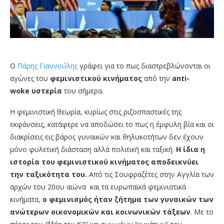
Ο
Πάρης Γιαννούλης
γράφει για το πως διαστρεβλώνονται οι
αγώνες του
φεμινιστικού
κινήματος
από την
anti-
woke υστερία
του σήμερα.
Η φεμινιστική θεωρία, κυρίως στις ριζοσπαστικές της
εκφάνσεις, κατάφερε να αποδώσει το πως η έμφυλη βία και οι
διακρίσεις εις βάρος γυναικών και θηλυκοτήτων δεν έχουν
μόνο φυλετική διάσταση αλλά πολιτική και ταξική.
Η ίδια η
ιστορία του φεμινιστικού κινήματος αποδεικνύει
την ταξικότητα του.
Από τις Σουφραζέτες στην Αγγλία των
αρχών του 20ου αιώνα και τα ευρωπαϊκά φεμινιστικά
κινήματα,
ο φεμινισμός ήταν ζήτημα των γυναικών των
ανώτερων οικονομικών και κοινωνικών τάξεων
. Με το