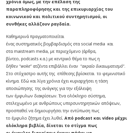
χρόνια όμως, με την επέλαση της
παραπληροφόρησης και της επικυριαρχίας του
κοινωνικού και πολιτικού συντηρητισμού, οι
συνθήκες αλλάζουν ραγδαία.
Καθημερινά πραγματοποιείται
ένας συστηματικός βομβαρδισμός στα social media και
στα maistream media, με περιεχόμενο (άρθρα,
βίντεο, podcasts κ.α.) με κεντρικό θέμα το πως η
δήθεν “
woke
” ατζέντα επιβάλλει έναν “
ακραίο δικαιωματισμό
”.
Στο στόχαστρο αυτής της επίθεσης βρίσκεται το φεμινιστικό
κίνημα. Εδώ και λίγα χρόνια έχει κυριαρχήσει η τάση
αποσιώπησης της ανάγκης για την εξάλειψη
των έμφυλων διακρίσεων. Ένα ολόκληρο σύστημα,
στελεχωμένο με ανθρώπους υπερσυντηρητικών απόψεων,
προσπαθεί να δημιουργήσει την εντύπωση πως
το έμφυλο ζήτημα έχει λυθεί.
Από podcast και video μέχρι
ολόκληρα βιβλία, δίνεται το στίγμα πως
οι έμφυλες διακρίσεις έχουν πάψει να