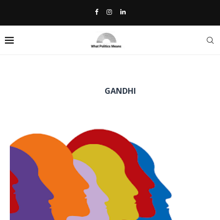
Home
»
Gandhi
TAG:
GANDHI