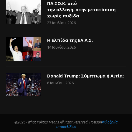
ΠΑ.ΣΟ.Κ. από
την αλλαγή..στην μετατόπιση
χωρίς πυξίδα
23 Ιουλίου, 2026
Η Ελπίδα της ΕΛ.Α.Σ.
14 Ιουνίου, 2026
Donald Trump: Σύμπτωμα ή Αιτία;
6 Ιουνίου, 2026
@2025- What Politics Means All Right Reserved. Hostsun
Φιλοξενία
ιστοσελίδων