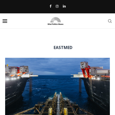
Home
»
EastMed
TAG:
EASTMED