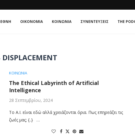
ΊΑ;
E ΚΟΥΛΤΟΎΡΑ
 : Η ΣΧΈΣΗ...
ATE IN 2026
 TRIANGLE OF NORMALISATION
: Η ΣΧΈΣΗ ΠΟΛΙΤΙΚΉΣ...
ΤΟ...
ΜΟΝΡΌΕ: Η ΑΜΕΡΙΚΉ ΣΤΟΥΣ ΑΜΕΡΙΚΑΝΟΎΣ ΞΑΝΆ;
ΙΕΘΝΗ
ΟΙΚΟΝΟΜΙΑ
ΚΟΙΝΩΝΙΑ
ΣΥΝΕΝΤΕΥΞΕΙΣ
THE POD
B DISPLACEMENT
ΚΟΙΝΩΝΙΑ
The Ethical Labyrinth of Artificial
Intelligence
28 Σεπτεμβρίου, 2024
Το Α.Ι. είναι εδώ αλλά χρειάζονται όρια. Πως επηρεάζει τις
ζωές μας; {..} …