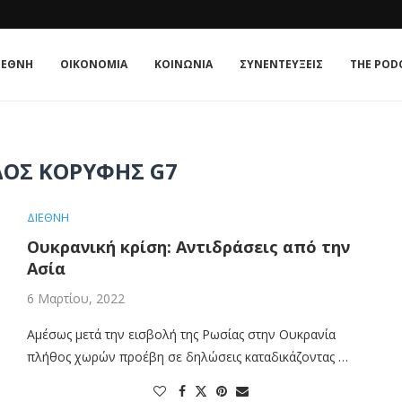
ΊΑ;
E ΚΟΥΛΤΟΎΡΑ
 : Η ΣΧΈΣΗ...
ATE IN 2026
 TRIANGLE OF NORMALISATION
: Η ΣΧΈΣΗ ΠΟΛΙΤΙΚΉΣ...
ΤΟ...
ΜΟΝΡΌΕ: Η ΑΜΕΡΙΚΉ ΣΤΟΥΣ ΑΜΕΡΙΚΑΝΟΎΣ ΞΑΝΆ;
ΙΕΘΝΗ
ΟΙΚΟΝΟΜΙΑ
ΚΟΙΝΩΝΙΑ
ΣΥΝΕΝΤΕΥΞΕΙΣ
THE POD
ΟΣ ΚΟΡΥΦΉΣ G7
ΔΙΕΘΝΗ
Ουκρανική κρίση: Αντιδράσεις από την
Ασία
6 Μαρτίου, 2022
Αμέσως μετά την εισβολή της Ρωσίας στην Ουκρανία
πλήθος χωρών προέβη σε δηλώσεις καταδικάζοντας …