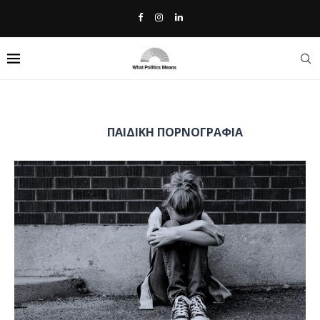
Home
»
παιδική πορνογραφία
TAG:
ΠΑΙΔΙΚΉ ΠΟΡΝΟΓΡΑΦΊΑ