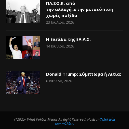
ΠΑ.ΣΟ.Κ. από
την αλλαγή..στην μετατόπιση
χωρίς πυξίδα
23 Ιουλίου, 2026
Η Ελπίδα της ΕΛ.Α.Σ.
14 Ιουνίου, 2026
Donald Trump: Σύμπτωμα ή Αιτία;
6 Ιουνίου, 2026
@2025- What Politics Means All Right Reserved. Hostsun
Φιλοξενία
ιστοσελίδων