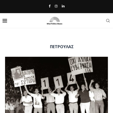
Home
»
Πέτρουλας
TAG:
ΠΈΤΡΟΥΛΑΣ