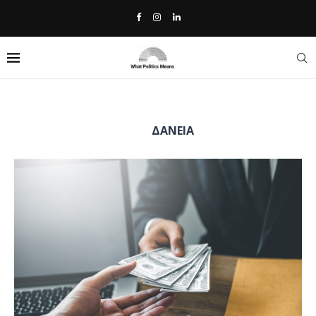
Home
»
δάνεια
TAG:
ΔΆΝΕΙΑ